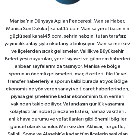
Manisa’nın Dünyaya Açılan Penceresi: Manisa Haber,
Manisa Son Dakika | kanal45.com Manisa yerel basınının
güçlü sesi kanal45.com, şehrin nabzını tutan tarafsız
yayıncılık anlayışıyla okurlarıyla buluşuyor. Manisa merkez
ve ilçelerden sıcak gelişmeler, Valilik ve Büyükşehir
Belediyesi duyuruları, yerel siyaset ve gündem haberleri
anbean sayfalarımıza taşınıyor. Manisa ve bölge
sporunun önemli gelişmeleri, maç özetleri, fikstür ve
transfer haberleriyle sporun kalbi burada atıyor. Bölge
ekonomisine yön veren sanayi ve ticaret haberlerinden,
piyasa gelişmelerine kadar ekonominin tüm verileri
yakından takip ediliyor. Vatandaşın günlük yaşamını
kolaylaştıran nöbetçi eczane listesi, namaz vakitleri,
anlık hava durumu ve vefat ilanları gibi önemli bilgiler
güncel olarak sunulur. Merkezden Akhisar, Turgutlu,
Salihli, Soma ve Alaşehir’e kadar tüm ilçelerin sesi olan