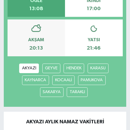
ÖĞLE
İKINDI
13:08
17:00
AKŞAM
YATSI
20:13
21:46
AKYAZI
GEYVE
HENDEK
KARASU
KAYNARCA
KOCAALİ
PAMUKOVA
SAKARYA
TARAKLI
AKYAZI AYLIK NAMAZ VAKITLERI