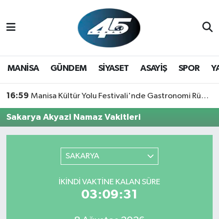
MANİSA
Hava Durumu
GÜNDEM
Trafik Durumu
MANİSA
GÜNDEM
SİYASET
ASAYİŞ
SPOR
Y
SİYASET
Süper Lig Puan Durumu ve Fikstür
16:59
Manisa Kültür Yolu Festivali'nde Gastronomi Rüzgarı: Lezzetin Yıldızı "Manisa Kebabı" Oldu!
ASAYİŞ
Tüm Manşetler
Sakarya Akyazi Namaz Vakitleri
SPOR
Son Dakika Haberleri
SAKARYA
YAŞAM
Haber Arşivi
İKINDI VAKTİNE KALAN SÜRE
RESMİ REKLAM
03:09:31