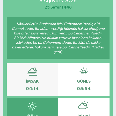
8 Ağustos 2026
25 Safer 1448
Kâdılar üçtür. Bunlardan ikisi Cehennem'dedir, biri
Cennet'tedir. Bir adam, verdiği hükmün haksız olduğunu
bile bile haksız yere hüküm verir, bu Cehennem'dedir.
Bir kâdı bilmeksizin hüküm verir ve insanların haklarını
zâyi eder, bu da Cehennem'dedir. Bir kâdı da hakka
riâyet ederek hüküm verir, işte bu, Cennet'tedir. (Hadis-i
şerif)
İMSAK
GÜNEŞ
04:14
05:54