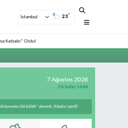
°
23
İstanbul
isa Kebabı" Oldu!
7 Ağustos 2026
24 Safer 1448
 kuvvete illâ billâh" demek. (Hadis-i şerif)