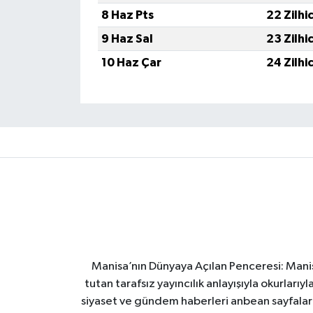
8 Haz Pts
22 Zilhi
9 Haz Sal
23 Zilhi
10 Haz Çar
24 Zilhi
Manisa’nın Dünyaya Açılan Penceresi: Manis
tutan tarafsız yayıncılık anlayışıyla okurları
siyaset ve gündem haberleri anbean sayfalarım