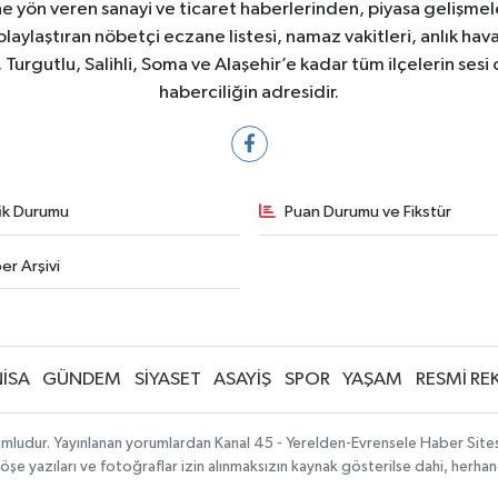
e yön veren sanayi ve ticaret haberlerinden, piyasa gelişme
laylaştıran nöbetçi eczane listesi, namaz vakitleri, anlık hava
Turgutlu, Salihli, Soma ve Alaşehir’e kadar tüm ilçelerin sesi 
haberciliğin adresidir.
fik Durumu
Puan Durumu ve Fikstür
er Arşivi
İSA
GÜNDEM
SİYASET
ASAYİŞ
SPOR
YAŞAM
RESMİ RE
mludur. Yayınlanan yorumlardan Kanal 45 - Yerelden-Evrensele Haber Sitesi 
köşe yazıları ve fotoğraflar izin alınmaksızın kaynak gösterilse dahi, herh