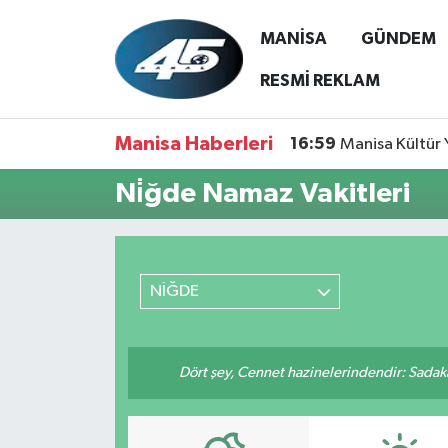
MANİSA
GÜNDEM
MANİSA
Hava Durumu
RESMİ REKLAM
GÜNDEM
Trafik Durumu
Manisa Haberleri
16:59
Manisa Kültür 
SİYASET
Süper Lig Puan Durumu ve Fikstür
Ni̇ğde Namaz Vakitleri
ASAYİŞ
Tüm Manşetler
SPOR
Son Dakika Haberleri
NİĞDE
YAŞAM
Haber Arşivi
Dört şey, Cennet hazinelerindendir: Sadakay
RESMİ REKLAM