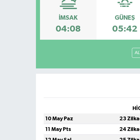
İMSAK
GÜNEŞ
04:08
05:42
AL
Hİ
10 May Paz
23 Zilk
11 May Pts
24 Zilk
12 May Sal
25 Zilk