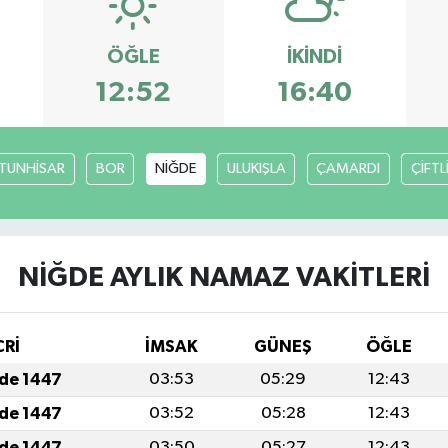
ÖĞLE
İKINDI
12:52
16:40
TUNHİSAR
BOR
NİĞDE
ULUKIŞLA
ÇAMARDI
ÇİFTL
NİĞDE AYLIK NAMAZ VAKITLERI
CRİ
İMSAK
GÜNEŞ
ÖĞLE
ade 1447
03:53
05:29
12:43
ade 1447
03:52
05:28
12:43
ade 1447
03:50
05:27
12:43