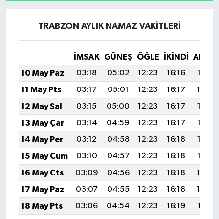
TRABZON AYLIK NAMAZ VAKITLERI
İMSAK
GÜNEŞ
ÖĞLE
İKINDI
AKŞA
10 May Paz
03:18
05:02
12:23
16:16
19:33
11 May Pts
03:17
05:01
12:23
16:17
19:34
12 May Sal
03:15
05:00
12:23
16:17
19:35
13 May Çar
03:14
04:59
12:23
16:17
19:36
14 May Per
03:12
04:58
12:23
16:18
19:37
15 May Cum
03:10
04:57
12:23
16:18
19:38
16 May Cts
03:09
04:56
12:23
16:18
19:39
17 May Paz
03:07
04:55
12:23
16:18
19:40
18 May Pts
03:06
04:54
12:23
16:19
19:41