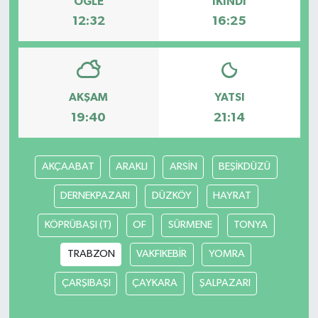
ÖĞLE
İKINDI
12:32
16:25
AKŞAM
YATSI
19:40
21:14
AKÇAABAT
ARAKLI
ARSİN
BEŞİKDÜZÜ
DERNEKPAZARI
DÜZKÖY
HAYRAT
KÖPRÜBAŞI (T)
OF
SÜRMENE
TONYA
TRABZON
VAKFIKEBİR
YOMRA
ÇARŞIBAŞI
ÇAYKARA
ŞALPAZARI