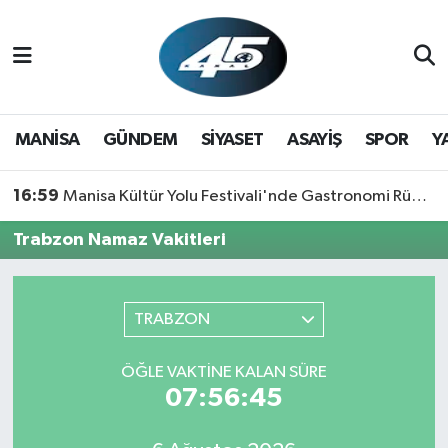
MANİSA
Hava Durumu
GÜNDEM
Trafik Durumu
MANİSA
GÜNDEM
SİYASET
ASAYİŞ
SPOR
Y
SİYASET
Süper Lig Puan Durumu ve Fikstür
16:59
Manisa Kültür Yolu Festivali'nde Gastronomi Rüzgarı: Lezzetin Yıldızı "Manisa Kebabı" Oldu!
ASAYİŞ
Tüm Manşetler
Trabzon Namaz Vakitleri
SPOR
Son Dakika Haberleri
TRABZON
YAŞAM
Haber Arşivi
ÖĞLE VAKTİNE KALAN SÜRE
RESMİ REKLAM
07:56:45