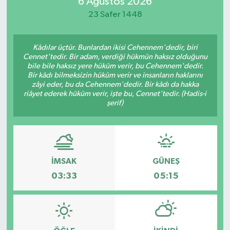
6 Ağustos 2026
23 Safer 1448
Kâdılar üçtür. Bunlardan ikisi Cehennem'dedir, biri
Cennet'tedir. Bir adam, verdiği hükmün haksız olduğunu
bile bile haksız yere hüküm verir, bu Cehennem'dedir.
Bir kâdı bilmeksizin hüküm verir ve insanların haklarını
zâyi eder, bu da Cehennem'dedir. Bir kâdı da hakka
riâyet ederek hüküm verir, işte bu, Cennet'tedir. (Hadis-i
şerif)
İMSAK
GÜNEŞ
03:33
05:15