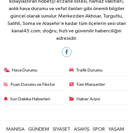
kolaylaştıran nöbetçi eczane listesi, namaz vakitleri,
anlık hava durumu ve vefat ilanları gibi önemli bilgiler
güncel olarak sunulur. Merkezden Akhisar, Turgutlu,
Salihli, Soma ve Alaşehir’e kadar tüm ilçelerin sesi olan
kanal45.com; doğru, hızlı ve güvenilir haberciliğin
adresidir.
Hava Durumu
Trafik Durumu
Puan Durumu ve Fikstür
Tüm Manşetler
Son Dakika Haberleri
Haber Arşivi
MANİSA
GÜNDEM
SİYASET
ASAYİŞ
SPOR
YAŞAM