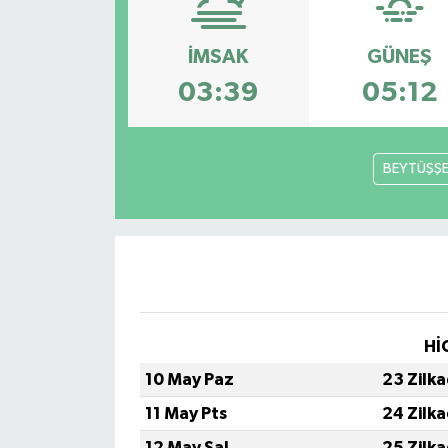
İMSAK
GÜNEŞ
03:39
05:12
BEYTÜŞŞ
Hİ
10 May Paz
23 Zilk
11 May Pts
24 Zilk
12 May Sal
25 Zilk