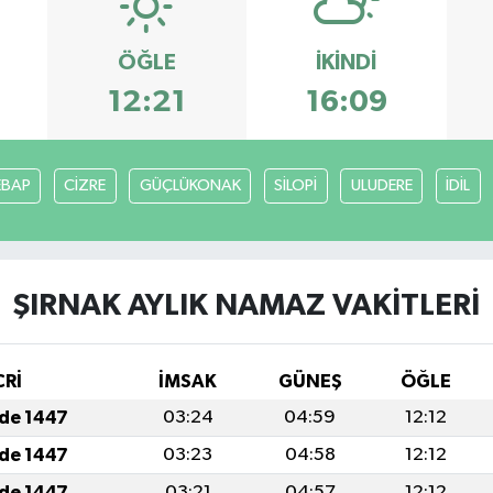
ÖĞLE
İKINDI
12:21
16:09
EBAP
CİZRE
GÜÇLÜKONAK
SİLOPİ
ULUDERE
İDİL
ŞIRNAK AYLIK NAMAZ VAKITLERI
CRİ
İMSAK
GÜNEŞ
ÖĞLE
ade 1447
03:24
04:59
12:12
ade 1447
03:23
04:58
12:12
ade 1447
03:21
04:57
12:12