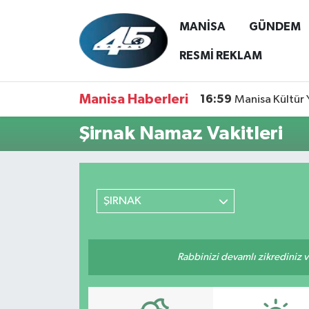
MANİSA
GÜNDEM
MANİSA
Hava Durumu
RESMİ REKLAM
GÜNDEM
Trafik Durumu
Manisa Haberleri
16:59
Manisa Kültür 
SİYASET
Süper Lig Puan Durumu ve Fikstür
Şirnak Namaz Vakitleri
ASAYİŞ
Tüm Manşetler
SPOR
Son Dakika Haberleri
ŞIRNAK
YAŞAM
Haber Arşivi
Rabbinizi devamlı zikrediniz ve
RESMİ REKLAM