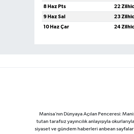
8 Haz Pts
22 Zilhi
9 Haz Sal
23 Zilhi
10 Haz Çar
24 Zilhi
Manisa’nın Dünyaya Açılan Penceresi: Manis
tutan tarafsız yayıncılık anlayışıyla okurları
siyaset ve gündem haberleri anbean sayfalarım