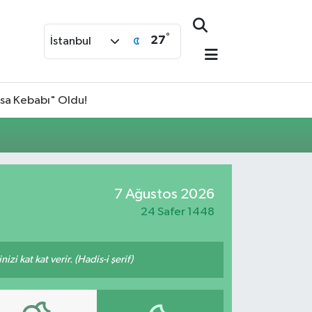
°
27
İstanbul
isa Kebabı" Oldu!
7 Ağustos 2026
24 Safer 1448
i kat kat verir. (Hadis-i şerif)