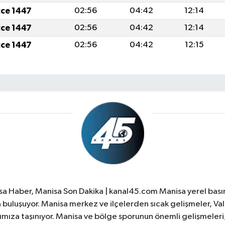
cce 1447
02:56
04:42
12:14
cce 1447
02:56
04:42
12:14
cce 1447
02:56
04:42
12:15
a Haber, Manisa Son Dakika | kanal45.com Manisa yerel basın
yla buluşuyor. Manisa merkez ve ilçelerden sıcak gelişmeler, Val
ıza taşınıyor. Manisa ve bölge sporunun önemli gelişmeleri, 