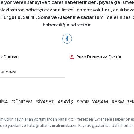
e yön veren sanayi ve ticaret haberlerinden, piyasa gelişme
laylaştıran nöbetçi eczane listesi, namaz vakitleri, anlık hava
Turgutlu, Salihli, Soma ve Alaşehir’e kadar tüm ilçelerin sesi 
haberciliğin adresidir.
fik Durumu
Puan Durumu ve Fikstür
er Arşivi
İSA
GÜNDEM
SİYASET
ASAYİŞ
SPOR
YAŞAM
RESMİ RE
mludur. Yayınlanan yorumlardan Kanal 45 - Yerelden-Evrensele Haber Sitesi 
köşe yazıları ve fotoğraflar izin alınmaksızın kaynak gösterilse dahi, herh