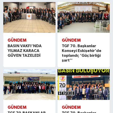
GÜNDEM
GÜNDEM
BASIN VAKFI’NDA
TGF 70. Başkanlar
YILMAZ KARACA
Konseyi Eskişehir’de
GÜVEN TAZELEDİ
toplandı; ‘Güç birliği
şart’’
GÜNDEM
GÜNDEM
TGF 70.BAŞKANLAR
TGF 70. Başkanlar