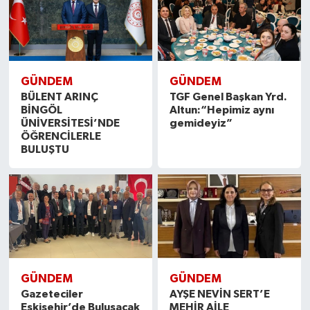
GÜNDEM
GÜNDEM
BÜLENT ARINÇ
TGF Genel Başkan Yrd.
BİNGÖL
Altun:“Hepimiz aynı
ÜNİVERSİTESİ’NDE
gemideyiz”
ÖĞRENCİLERLE
BULUŞTU
GÜNDEM
GÜNDEM
Gazeteciler
AYŞE NEVİN SERT’E
Eskişehir’de Buluşacak
MEHİR AİLE