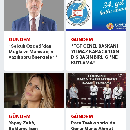
GÜNDEM
GÜNDEM
*Selçuk Özdağ’dan
*TGF GENEL BAŞKANI
Muğla ve Manisa için
YILMAZ KARACA’DAN
yazılı soru önergeleri*
DIŞ BASIN BİRLİĞİ’NE
KUTLAMA*
GÜNDEM
GÜNDEM
Yapay Zekâ,
Para Taekwondo’da
Reklamcılığın
Gurur Günü: Ahmet