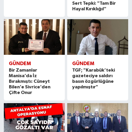
Sert Tepki: "Tam Bir
Hayal Kırıklığı!"
GÜNDEM
GÜNDEM
Bir Zamanlar
TGF; "Karabük’teki
Manisa’da İz
gazeteciye saldırı
Bırakmıştı: Cüneyt
basın özgürlüğüne
Bilen’e Sivrice’den
yapılmıştır"
Çifte Onur