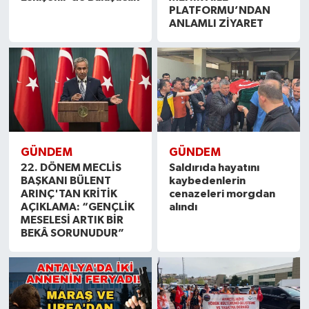
PLATFORMU’NDAN
ANLAMLI ZİYARET
GÜNDEM
GÜNDEM
22. DÖNEM MECLİS
Saldırıda hayatını
BAŞKANI BÜLENT
kaybedenlerin
ARINÇ'TAN KRİTİK
cenazeleri morgdan
AÇIKLAMA: “GENÇLİK
alındı
MESELESİ ARTIK BİR
BEKÂ SORUNUDUR”