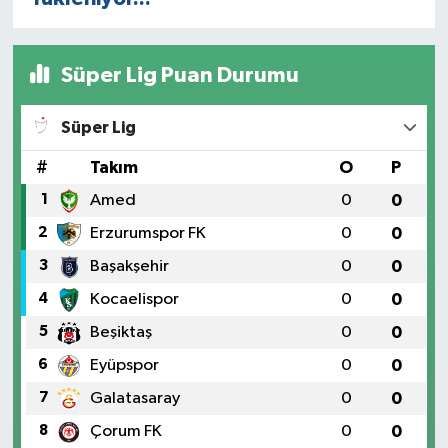
Süper Lig Puan Durumu
Süper Lig
#
Takım
O
P
1
Amed
0
0
2
Erzurumspor FK
0
0
3
Başakşehir
0
0
4
Kocaelispor
0
0
5
Beşiktaş
0
0
6
Eyüpspor
0
0
7
Galatasaray
0
0
8
Çorum FK
0
0