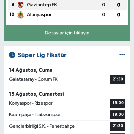
9
Gaziantep FK
0
0
10
Alanyaspor
0
0
Detaylar için tıklayın
Süper Lig Fikstür
14 Ağustos, Cuma
Galatasaray - Çorum FK
21:30
15 Ağustos, Cumartesi
Konyaspor - Rizespor
19:00
Kasımpaşa - Trabzonspor
19:00
Gençlerbirliği S.K. - Fenerbahçe
21:30