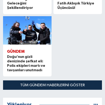
Geleceğini
Fatih Akbıyık Türkiye
Şekillendiriyor
Üçüncüsü!
GÜNDEM
Doğu’nun gizli
denizinde şefkat eli:
Polis ekipleri martı ve
tavşanları unutmadı
TÜM GÜNDEM HABERLERINI GÖSTER
Yükleniyor...