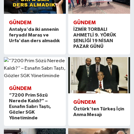
GÜNDEM
GÜNDEM
Antalya'da iki annenin
İZMİR TORBALI
feryadı! Maraş ve
AHMETLİ 9. YÖRÜK
Urfa'dan ders almadık
ŞENLİĞİ 19 NİSAN
PAZAR GÜNÜ
GÜNDEM
“7200 Prim Sözü
Nerede Kaldı?” –
GÜNDEM
Esnafın Sabrı Taştı,
Öztürk'ten Türkeş İçin
Gözler SGK
Anma Mesajı
Yönetiminde