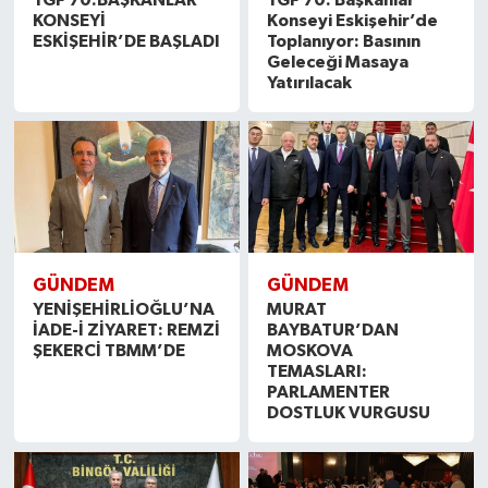
KONSEYİ
Konseyi Eskişehir’de
ESKİŞEHİR’DE BAŞLADI
Toplanıyor: Basının
Geleceği Masaya
Yatırılacak
GÜNDEM
GÜNDEM
YENİŞEHİRLİOĞLU’NA
MURAT
İADE-İ ZİYARET: REMZİ
BAYBATUR’DAN
ŞEKERCİ TBMM’DE
MOSKOVA
TEMASLARI:
PARLAMENTER
DOSTLUK VURGUSU