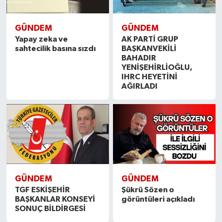
GÜNDEM
GÜNDEM
Yapay zeka ve
AK PARTİ GRUP
sahtecilik basına sızdı
BAŞKANVEKİLİ
BAHADIR
YENİŞEHİRLİOĞLU,
IHRC HEYETİNİ
AĞIRLADI
GÜNDEM
GÜNDEM
TGF ESKİŞEHİR
Şükrü Sözen o
BAŞKANLAR KONSEYİ
görüntüleri açıkladı
SONUÇ BİLDİRGESİ