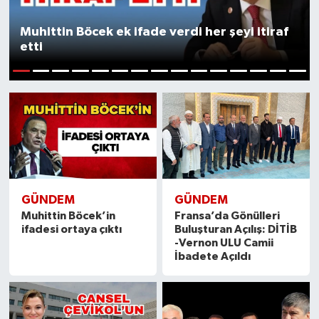
Muhittin Böcek ek ifade verdi her şeyi itiraf
etti
1
2
3
4
5
6
7
8
9
10
11
12
13
14
15
GÜNDEM
GÜNDEM
Muhittin Böcek’in
Fransa’da Gönülleri
ifadesi ortaya çıktı
Buluşturan Açılış: DİTİB
-Vernon ULU Camii
İbadete Açıldı