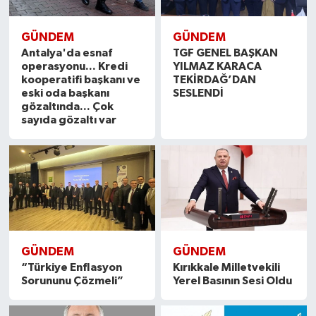
GÜNDEM
GÜNDEM
Antalya'da esnaf
TGF GENEL BAŞKAN
operasyonu... Kredi
YILMAZ KARACA
kooperatifi başkanı ve
TEKİRDAĞ’DAN
eski oda başkanı
SESLENDİ
gözaltında... Çok
sayıda gözaltı var
GÜNDEM
GÜNDEM
“Türkiye Enflasyon
Kırıkkale Milletvekili
Sorununu Çözmeli”
Yerel Basının Sesi Oldu