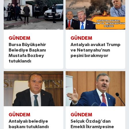
GÜNDEM
GÜNDEM
Bursa Büyükşehir
Antalyalı avukat Trump
Belediye Başkanı
ve Netanyahu’nun
Mustafa Bozbey
peşini bırakmıyor
tutuklandı
GÜNDEM
GÜNDEM
Antalyalı belediye
Selçuk Özdağ’dan
başkanı tutuklandı
Emekli İkramiyesine