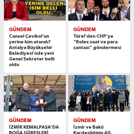
GÜNDEM
GÜNDEM
Cansel Çevikol’un
Türel’den CHP’ye
yerine kim atandı?
“Rolex saat ve para
Antalya Büyükşehir
çantası” göndermesi
Belediyesi’nde yeni
Genel Sekreter belli
oldu
GÜNDEM
GÜNDEM
İZMİR KEMALPAŞA’DA
İzmir ve Bakü
BOĞA GÜREŞLERİ
Kardeşliğinin 40.