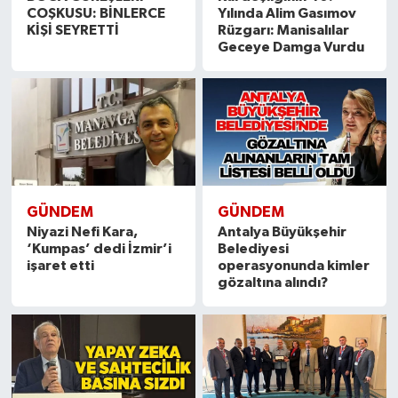
COŞKUSU: BİNLERCE
Yılında Alim Gasımov
KİŞİ SEYRETTİ
Rüzgarı: Manisalılar
Geceye Damga Vurdu
GÜNDEM
GÜNDEM
Niyazi Nefi Kara,
Antalya Büyükşehir
‘Kumpas’ dedi İzmir’i
Belediyesi
işaret etti
operasyonunda kimler
gözaltına alındı?