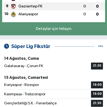
9
Gaziantep FK
0
0
10
Alanyaspor
0
0
Detaylar için tıklayın
Süper Lig Fikstür
14 Ağustos, Cuma
Galatasaray - Çorum FK
21:30
15 Ağustos, Cumartesi
Konyaspor - Rizespor
19:00
Kasımpaşa - Trabzonspor
19:00
Gençlerbirliği S.K. - Fenerbahçe
21:30