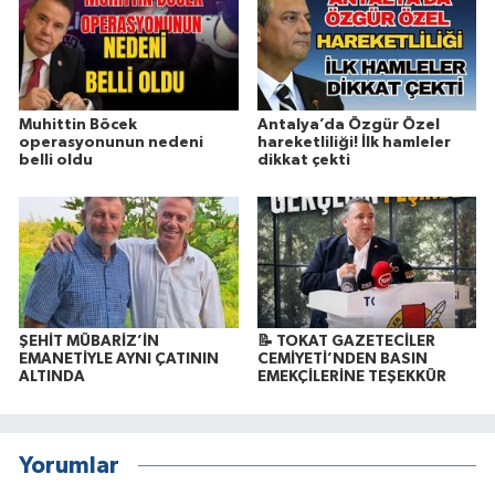
Muhittin Böcek
Antalya’da Özgür Özel
operasyonunun nedeni
hareketliliği! İlk hamleler
belli oldu
dikkat çekti
ŞEHİT MÜBARİZ’İN
📝 TOKAT GAZETECİLER
EMANETİYLE AYNI ÇATININ
CEMİYETİ’NDEN BASIN
ALTINDA
EMEKÇİLERİNE TEŞEKKÜR
Yorumlar