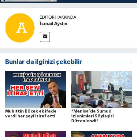
EDITÖR HAKKINDA
İsmail Aydın
Bunlar da ilginizi çekebilir
Muhittin Böcek ek ifade
*Manisa’da Sumud
verdi her şeyi itiraf etti
İzlenimleri Söyleşisi
Düzenlendi*