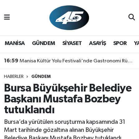
MANİSA
Hava Durumu
GÜNDEM
Trafik Durumu
MANİSA
GÜNDEM
SİYASET
ASAYİŞ
SPOR
Y
SİYASET
Süper Lig Puan Durumu ve Fikstür
16:59
Manisa Kültür Yolu Festivali'nde Gastronomi Rüzgarı: Lezzetin Yıldızı "Manisa Kebabı" Oldu!
ASAYİŞ
Tüm Manşetler
HABERLER
GÜNDEM
Bursa Büyükşehir Belediye
SPOR
Son Dakika Haberleri
Başkanı Mustafa Bozbey
YAŞAM
Haber Arşivi
tutuklandı
RESMİ REKLAM
Bursa’da yürütülen soruşturma kapsamında 31
Mart tarihinde gözaltına alınan Büyükşehir
Belediye Başkanı Mustafa Bozbey tutuklandı.