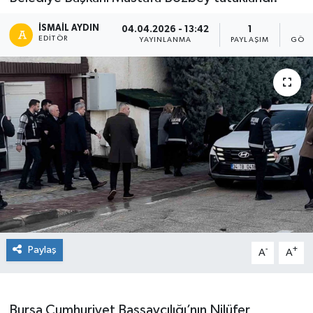
İSMAIL AYDIN
04.04.2026 - 13:42
1
1
EDITÖR
YAYINLANMA
PAYLAŞIM
GÖST
Paylaş
-
+
A
A
Bursa Cumhuriyet Başsavcılığı’nın Nilüfer