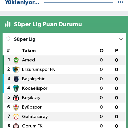
Yükleniyor...
Süper Lig Puan Durumu
Süper Lig
#
Takım
O
P
1
Amed
0
0
2
Erzurumspor FK
0
0
3
Başakşehir
0
0
4
Kocaelispor
0
0
5
Beşiktaş
0
0
6
Eyüpspor
0
0
7
Galatasaray
0
0
8
Çorum FK
0
0