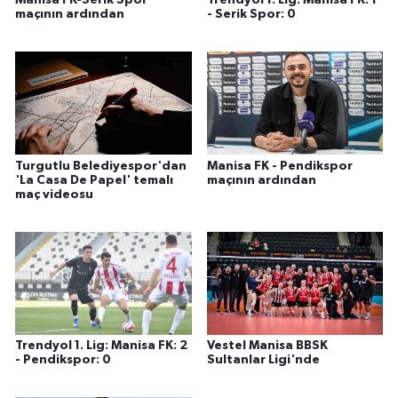
maçının ardından
- Serik Spor: 0
Turgutlu Belediyespor'dan
Manisa FK - Pendikspor
'La Casa De Papel' temalı
maçının ardından
maç videosu
Trendyol 1. Lig: Manisa FK: 2
Vestel Manisa BBSK
- Pendikspor: 0
Sultanlar Ligi'nde