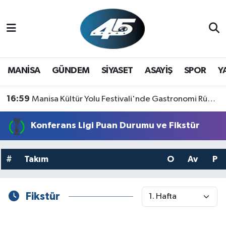
MANİSA
Hava Durumu
GÜNDEM
Trafik Durumu
MANİSA
GÜNDEM
SİYASET
ASAYİŞ
SPOR
Y
SİYASET
Süper Lig Puan Durumu ve Fikstür
16:59
Manisa Kültür Yolu Festivali'nde Gastronomi Rüzgarı: Lezzetin Yıldızı "Manisa Kebabı" Oldu!
ASAYİŞ
Tüm Manşetler
Konferans Ligi Puan Durumu ve Fikstür
SPOR
Son Dakika Haberleri
#
Takım
O
Av
P
YAŞAM
Haber Arşivi
RESMİ REKLAM
Fikstür