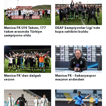
Manisa FK U19 Takımı, 177
DEAF Şampiyonlar Ligi'nde
takım arasında Türkiye
kupa sahibini buldu
şampiyonu oldu
Manisa FK'dan dalgalı
Manisa FK - Sakaryaspor
sezon
maçının ardından