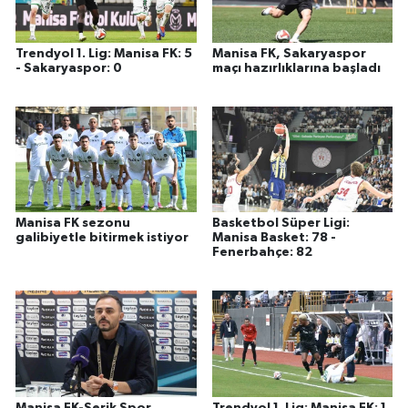
Trendyol 1. Lig: Manisa FK: 5
Manisa FK, Sakaryaspor
- Sakaryaspor: 0
maçı hazırlıklarına başladı
Manisa FK sezonu
Basketbol Süper Ligi:
galibiyetle bitirmek istiyor
Manisa Basket: 78 -
Fenerbahçe: 82
Manisa FK-Serik Spor
Trendyol 1. Lig: Manisa FK: 1