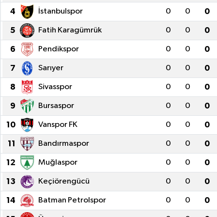
4
İstanbulspor
0
0
0
5
Fatih Karagümrük
0
0
0
6
Pendikspor
0
0
0
7
Sarıyer
0
0
0
8
Sivasspor
0
0
0
9
Bursaspor
0
0
0
10
Vanspor FK
0
0
0
11
Bandırmaspor
0
0
0
12
Muğlaspor
0
0
0
13
Keçiörengücü
0
0
0
14
Batman Petrolspor
0
0
0