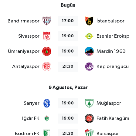
Bugün
Bandırmaspor
İstanbulspor
17:00
Sivasspor
Esenler Erokspor
19:00
Ümraniyespor
Mardin 1969
19:00
Antalyaspor
Keçiörengücü
21:30
9 Ağustos, Pazar
Sarıyer
Muğlaspor
19:00
Iğdır FK
Fatih Karagümrü
19:00
Bodrum FK
Bursaspor
21:30