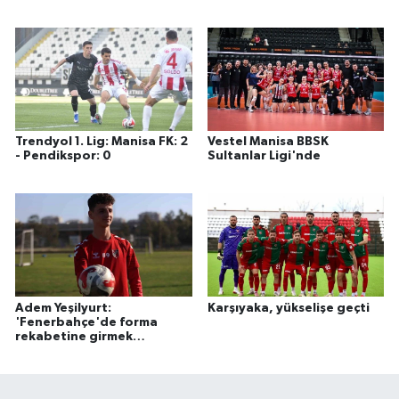
Trendyol 1. Lig: Manisa FK: 2
Vestel Manisa BBSK
- Pendikspor: 0
Sultanlar Ligi'nde
Adem Yeşilyurt:
Karşıyaka, yükselişe geçti
'Fenerbahçe'de forma
rekabetine girmek
istiyorum'