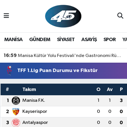
MANİSA
Hava Durumu
GÜNDEM
Trafik Durumu
MANİSA
GÜNDEM
SİYASET
ASAYİŞ
SPOR
Y
SİYASET
Süper Lig Puan Durumu ve Fikstür
16:59
Manisa Kültür Yolu Festivali'nde Gastronomi Rüzgarı: Lezzetin Yıldızı "Manisa Kebabı" Oldu!
ASAYİŞ
Tüm Manşetler
TFF 1.Lig Puan Durumu ve Fikstür
SPOR
Son Dakika Haberleri
#
Takım
O
Av
P
YAŞAM
Haber Arşivi
1
Manisa F.K.
1
1
3
RESMİ REKLAM
2
Kayserispor
0
0
0
3
Antalyaspor
0
0
0