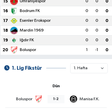
15
Ümraniyespor
0
0
0
16
Bodrum FK
0
0
0
17
Esenler Erokspor
0
0
0
18
Mardin 1969
0
0
0
19
Iğdır FK
0
0
0
20
Boluspor
1
-1
0
1. Lig Fikstür
Dün
Boluspor
Manisa F.K.
1-2