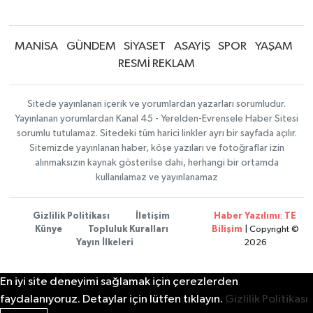
MANİSA
GÜNDEM
SİYASET
ASAYİŞ
SPOR
YAŞAM
RESMİ REKLAM
Sitede yayınlanan içerik ve yorumlardan yazarları sorumludur.
Yayınlanan yorumlardan Kanal 45 - Yerelden-Evrensele Haber Sitesi
sorumlu tutulamaz. Sitedeki tüm harici linkler ayrı bir sayfada açılır.
Sitemizde yayınlanan haber, köşe yazıları ve fotoğraflar izin
alınmaksızın kaynak gösterilse dahi, herhangi bir ortamda
kullanılamaz ve yayınlanamaz
Gizlilik Politikası
İletişim
Haber Yazılımı
:
TE
Künye
Topluluk Kuralları
Bilişim
| Copyright ©
Yayın İlkeleri
2026
En iyi site deneyimi sağlamak için çerezlerden
faydalanıyoruz. Detaylar için lütfen tıklayın.
Gizlilik Politikası