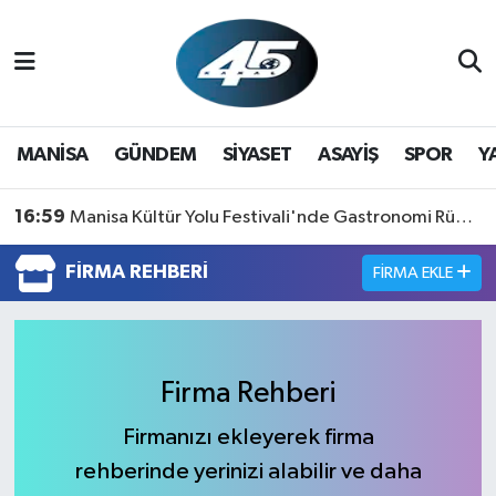
MANİSA
Hava Durumu
GÜNDEM
Trafik Durumu
MANİSA
GÜNDEM
SİYASET
ASAYİŞ
SPOR
Y
SİYASET
Süper Lig Puan Durumu ve Fikstür
16:59
Manisa Kültür Yolu Festivali'nde Gastronomi Rüzgarı: Lezzetin Yıldızı "Manisa Kebabı" Oldu!
ASAYİŞ
Tüm Manşetler
FIRMA REHBERI
FIRMA EKLE
SPOR
Son Dakika Haberleri
YAŞAM
Haber Arşivi
Firma Rehberi
RESMİ REKLAM
Firmanızı ekleyerek firma
rehberinde yerinizi alabilir ve daha