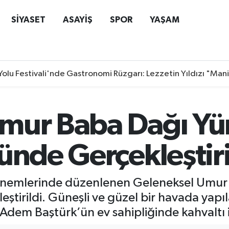
SİYASET
ASAYİŞ
SPOR
YAŞAM
Yolu Festivali'nde Gastronomi Rüzgarı: Lezzetin Yıldızı "Man
mur Baba Dağı Yür
ünde Gerçekleştiri
dönemlerinde düzenlenen Geleneksel Umur 
leştirildi. Güneşli ve güzel bir havada yap
dem Baştürk’ün ev sahipliğinde kahvaltı i