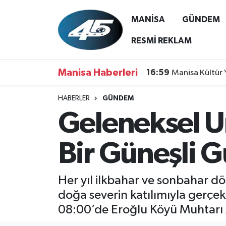
MANİSA
GÜNDEM
MANİSA
Hava Durumu
RESMİ REKLAM
GÜNDEM
Trafik Durumu
Manisa Haberleri
16:59
Manisa Kültür 
SİYASET
Süper Lig Puan Durumu ve Fikstür
HABERLER
GÜNDEM
Geleneksel U
ASAYİŞ
Tüm Manşetler
SPOR
Son Dakika Haberleri
Bir Güneşli G
YAŞAM
Haber Arşivi
Her yıl ilkbahar ve sonbahar 
RESMİ REKLAM
doğa severin katılımıyla gerçek
08:00’de Eroğlu Köyü Muhtarı A