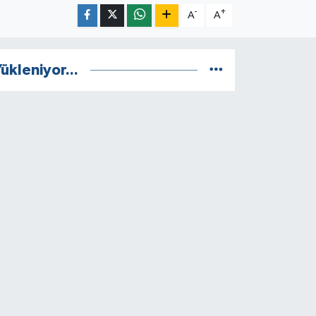
-
+
A
A
ükleniyor...