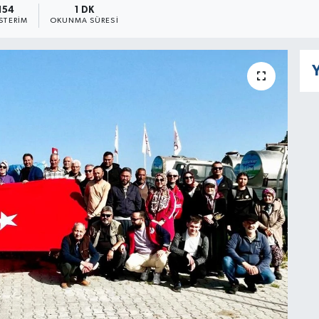
154
1 DK
STERIM
OKUNMA SÜRESI
Y