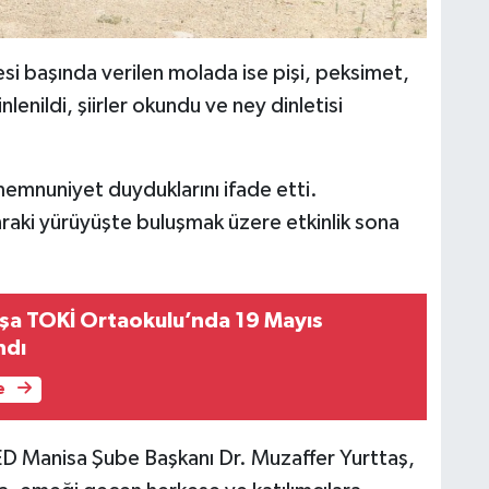
i başında verilen molada ise pişi, peksimet,
lenildi, şiirler okundu ve ney dinletisi
memnuniyet duyduklarını ifade etti.
raki yürüyüşte buluşmak üzere etkinlik sona
şa TOKİ Ortaokulu’nda 19 Mayıs
ndı
e
D Manisa Şube Başkanı Dr. Muzaffer Yurttaş,