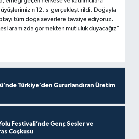
a, emeği geçen herkese ve katılımcılara
yüşlerimizin 12. si gerçekleştirildi. Doğayla
u rotayı tüm doğa severlere tavsiye ediyoruz.
esi aramızda görmekten mutluluk duyacağız”
ü’nde Türkiye’den Gururlandıran Üretim
Yolu Festivali’nde Genç Sesler ve
ras Coşkusu