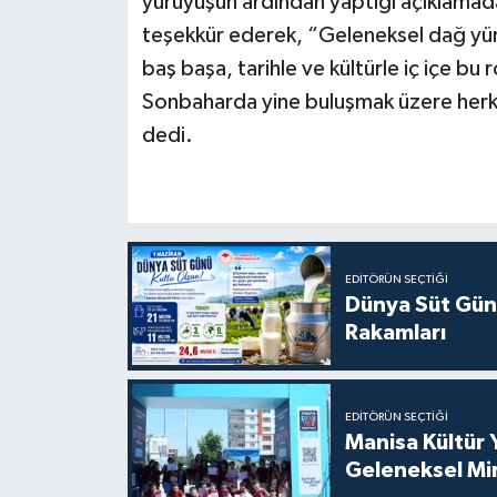
yürüyüşün ardından yaptığı açıklamad
teşekkür ederek, “Geleneksel dağ yürü
baş başa, tarihle ve kültürle iç içe b
Sonbaharda yine buluşmak üzere herk
dedi.
EDITÖRÜN SEÇTIĞI
Dünya Süt Gün
Rakamları
EDITÖRÜN SEÇTIĞI
Manisa Kültür 
Geleneksel Mi