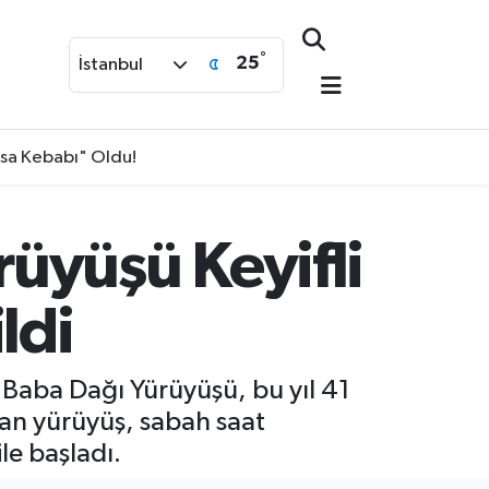
°
25
İstanbul
isa Kebabı" Oldu!
üyüşü Keyifli
ldi
Baba Dağı Yürüyüşü, bu yıl 41
ılan yürüyüş, sabah saat
le başladı.