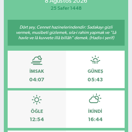
8 Ağustos 2026
25 Safer 1448
Dört şey, Cennet hazinelerindendir: Sadakayı gizli
vermek, musibeti gizlemek, sıla-i rahim yapmak ve "Lâ
havle ve lâ kuvvete illâ billâh" demek. (Hadis-i şerif)
İMSAK
GÜNEŞ
04:07
05:43
ÖĞLE
İKINDI
12:54
16:44