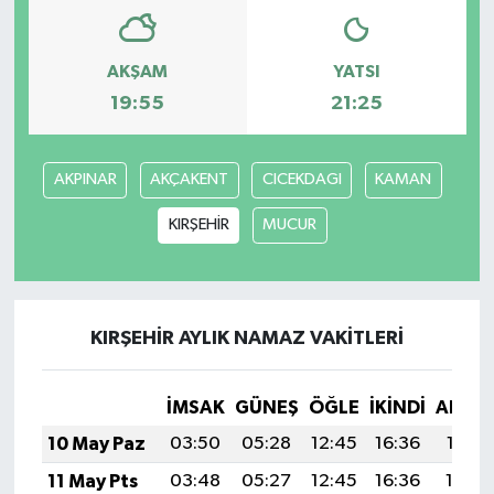
AKŞAM
YATSI
19:55
21:25
AKPINAR
AKÇAKENT
CICEKDAGI
KAMAN
KIRŞEHİR
MUCUR
KIRŞEHİR AYLIK NAMAZ VAKITLERI
İMSAK
GÜNEŞ
ÖĞLE
İKINDI
AKŞA
10 May Paz
03:50
05:28
12:45
16:36
19:51
11 May Pts
03:48
05:27
12:45
16:36
19:52