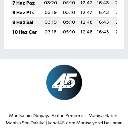
7 Haz Paz
03:20
05:10
12:47
16:43
20:14
8 Haz Pts
03:19
05:10
12:47
16:43
20:15
9 Haz Sal
03:19
05:10
12:48
16:43
20:15
10 Haz Çar
03:18
05:10
12:48
16:43
20:16
Manisa’nın Dünyaya Açılan Penceresi: Manisa Haber,
Manisa Son Dakika | kanal45.com Manisa yerel basınının