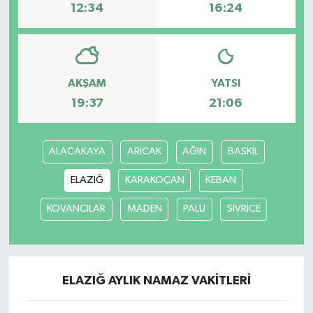
12:34
16:24
AKŞAM
YATSI
19:37
21:06
ALACAKAYA
ARICAK
AĞIN
BASKİL
ELAZIĞ
KARAKOÇAN
KEBAN
KOVANCILAR
MADEN
PALU
SİVRİCE
ELAZIĞ AYLIK NAMAZ VAKITLERI