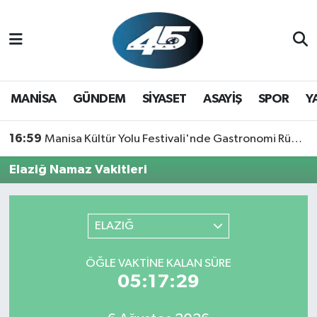
MANİSA
Hava Durumu
GÜNDEM
Trafik Durumu
MANİSA
GÜNDEM
SİYASET
ASAYİŞ
SPOR
Y
SİYASET
Süper Lig Puan Durumu ve Fikstür
16:59
Manisa Kültür Yolu Festivali'nde Gastronomi Rüzgarı: Lezzetin Yıldızı "Manisa Kebabı" Oldu!
ASAYİŞ
Tüm Manşetler
Elaziğ Namaz Vakitleri
SPOR
Son Dakika Haberleri
ELAZIĞ
YAŞAM
Haber Arşivi
ÖĞLE VAKTİNE KALAN SÜRE
RESMİ REKLAM
05:17:29