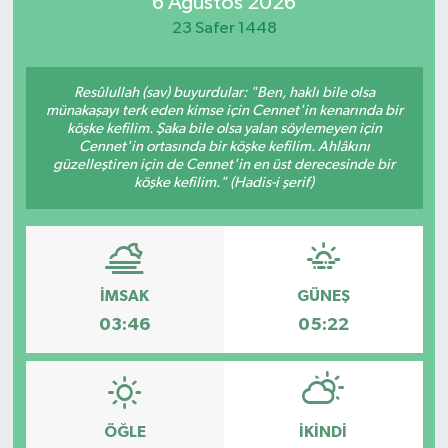
6 Ağustos 2026
23 Safer 1448
Resûlullah (sav) buyurdular: "Ben, haklı bile olsa
münakaşayı terk eden kimse için Cennet'in kenarında bir
köşke kefilim. Şaka bile olsa yalan söylemeyen için
Cennet'in ortasında bir köşke kefilim. Ahlâkını
güzelleştiren için de Cennet'in en üst derecesinde bir
köşke kefilim." (Hadis-i şerif)
İMSAK
GÜNEŞ
03:46
05:22
ÖĞLE
İKINDI