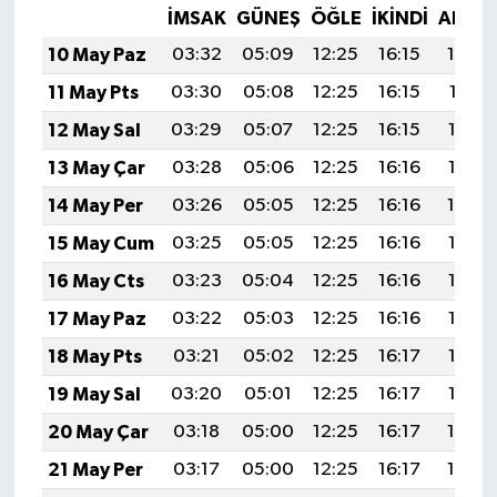
İMSAK
GÜNEŞ
ÖĞLE
İKINDI
AKŞA
10 May Paz
03:32
05:09
12:25
16:15
19:30
11 May Pts
03:30
05:08
12:25
16:15
19:31
12 May Sal
03:29
05:07
12:25
16:15
19:32
13 May Çar
03:28
05:06
12:25
16:16
19:33
14 May Per
03:26
05:05
12:25
16:16
19:34
15 May Cum
03:25
05:05
12:25
16:16
19:35
16 May Cts
03:23
05:04
12:25
16:16
19:35
17 May Paz
03:22
05:03
12:25
16:16
19:36
18 May Pts
03:21
05:02
12:25
16:17
19:37
19 May Sal
03:20
05:01
12:25
16:17
19:38
20 May Çar
03:18
05:00
12:25
16:17
19:39
21 May Per
03:17
05:00
12:25
16:17
19:40