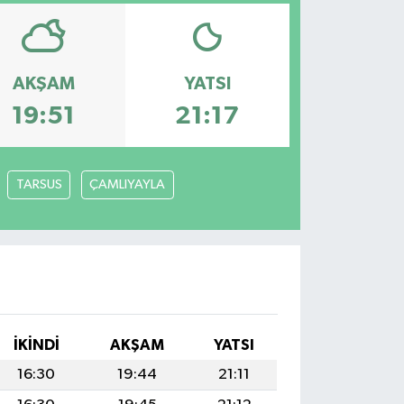
AKŞAM
YATSI
19:51
21:17
TARSUS
ÇAMLIYAYLA
İKINDI
AKŞAM
YATSI
16:30
19:44
21:11