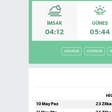
İMSAK
GÜNEŞ
04:12
05:44
ANAMUR
AYDINCIK
Hİ
10 May Paz
23 Zilk