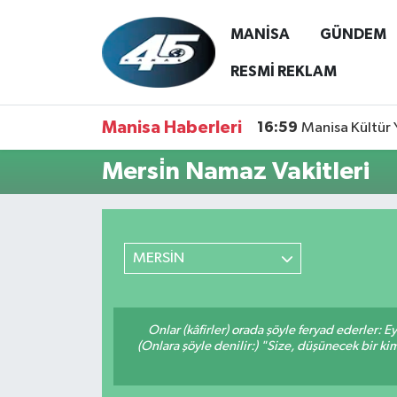
MANİSA
GÜNDEM
MANİSA
Hava Durumu
RESMİ REKLAM
GÜNDEM
Trafik Durumu
Manisa Haberleri
16:59
Manisa Kültür 
SİYASET
Süper Lig Puan Durumu ve Fikstür
Mersi̇n Namaz Vakitleri
ASAYİŞ
Tüm Manşetler
SPOR
Son Dakika Haberleri
MERSİN
YAŞAM
Haber Arşivi
Onlar (kâfirler) orada şöyle feryad ederler: 
RESMİ REKLAM
(Onlara şöyle denilir:) "Size, düşünecek bir