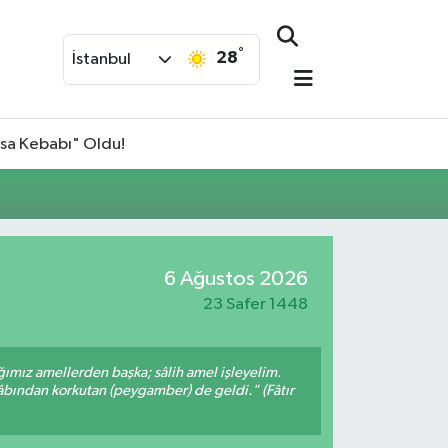
°
28
İstanbul
isa Kebabı" Oldu!
6 Ağustos 2026
23 Safer 1448
ığımız amellerden başka; sâlih amel işleyelim.
bından korkutan (peygamber) de geldi." (Fâtır