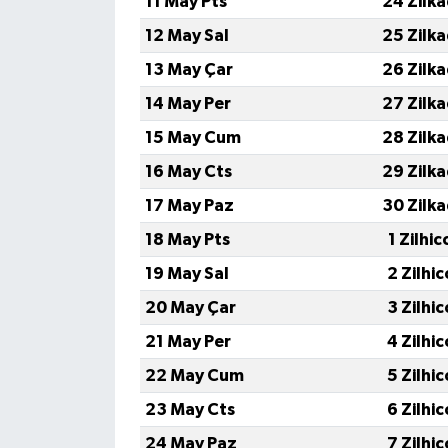
11 May Pts
24 Zilk
12 May Sal
25 Zilk
13 May Çar
26 Zilk
14 May Per
27 Zilk
15 May Cum
28 Zilk
16 May Cts
29 Zilk
17 May Paz
30 Zilk
18 May Pts
1 Zilhi
19 May Sal
2 Zilhi
20 May Çar
3 Zilhi
21 May Per
4 Zilhi
22 May Cum
5 Zilhi
23 May Cts
6 Zilhi
24 May Paz
7 Zilhi