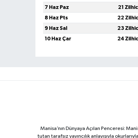
7 Haz Paz
21 Zilhi
8 Haz Pts
22 Zilhi
9 Haz Sal
23 Zilhi
10 Haz Çar
24 Zilhi
Manisa’nın Dünyaya Açılan Penceresi: Manis
tutan tarafsız yayıncılık anlayışıyla okurları