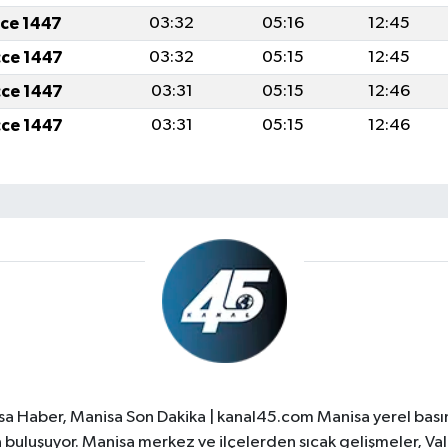
cce 1447
03:32
05:16
12:45
cce 1447
03:32
05:15
12:45
cce 1447
03:31
05:15
12:46
cce 1447
03:31
05:15
12:46
a Haber, Manisa Son Dakika | kanal45.com Manisa yerel basın
yla buluşuyor. Manisa merkez ve ilçelerden sıcak gelişmeler, Val