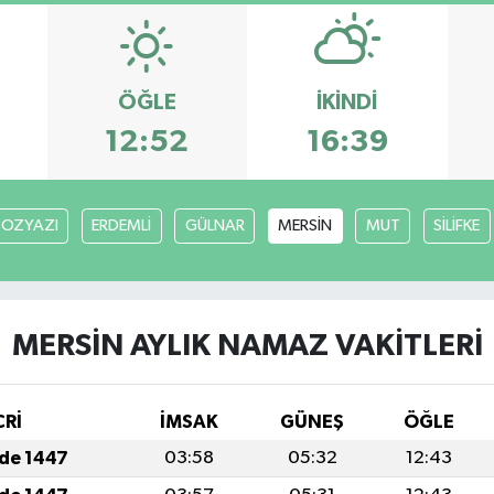
ÖĞLE
İKINDI
12:52
16:39
BOZYAZI
ERDEMLİ
GÜLNAR
MERSİN
MUT
SİLİFKE
MERSİN AYLIK NAMAZ VAKITLERI
CRİ
İMSAK
GÜNEŞ
ÖĞLE
ade 1447
03:58
05:32
12:43