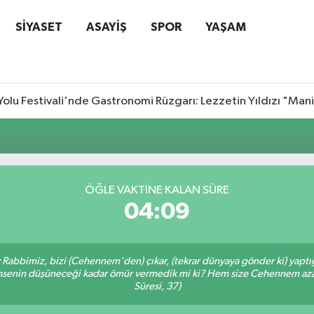
SİYASET
ASAYİŞ
SPOR
YAŞAM
Yolu Festivali'nde Gastronomi Rüzgarı: Lezzetin Yıldızı "Man
ÖĞLE VAKTİNE KALAN SÜRE
04:09
Ey Rabbimiz, bizi (Cehennem'den) çıkar, (tekrar dünyaya gönder ki) yapt
 kimsenin düşüneceği kadar ömür vermedik mi ki? Hem size Cehennem azâ
Sûresi, 37)