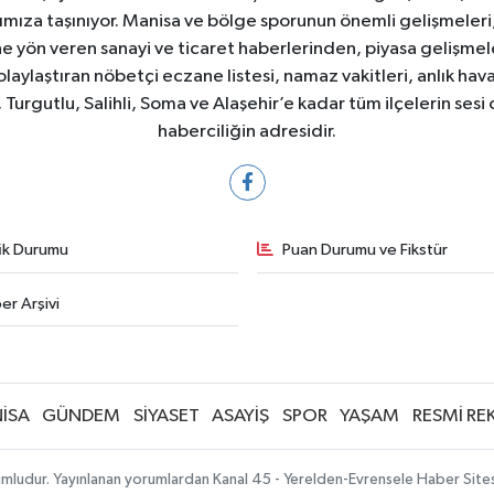
ıza taşınıyor. Manisa ve bölge sporunun önemli gelişmeleri, 
e yön veren sanayi ve ticaret haberlerinden, piyasa gelişme
laylaştıran nöbetçi eczane listesi, namaz vakitleri, anlık hava
Turgutlu, Salihli, Soma ve Alaşehir’e kadar tüm ilçelerin sesi 
haberciliğin adresidir.
fik Durumu
Puan Durumu ve Fikstür
er Arşivi
İSA
GÜNDEM
SİYASET
ASAYİŞ
SPOR
YAŞAM
RESMİ RE
mludur. Yayınlanan yorumlardan Kanal 45 - Yerelden-Evrensele Haber Sitesi 