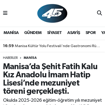
MANİSA
Hava Durumu
GÜNDEM
Trafik Durumu
MANİSA
GÜNDEM
SİYASET
ASAYİŞ
SPOR
Y
SİYASET
Süper Lig Puan Durumu ve Fikstür
16:59
Manisa Kültür Yolu Festivali'nde Gastronomi Rüzgarı: Lezzetin Yıldızı "Manisa Kebabı" Oldu!
ASAYİŞ
Tüm Manşetler
HABERLER
MANİSA
Manisa’da Şehit Fatih Kalu
SPOR
Son Dakika Haberleri
Kız Anadolu İmam Hatip
YAŞAM
Haber Arşivi
Lisesi’nde mezuniyet
töreni gerçekleşti.
RESMİ REKLAM
Okulda 2025-2026 eğitim-öğretim yılı mezuniyet