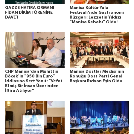
GAZZE HATIRA ORMANI
Manisa Kültür Yolu
FİDAN DİKİM TÖRENİNE
Festivali'nde Gastronomi
DAVET
Rüzgarı: Lezzetin Yıldızı
"Manisa Kebabı" Oldu!
CHP Manisa’dan Muhittin
Manisa Dostlar Meclisi’nin
Böcek’in "950 Bin Euro"
Konuğu Dost Parti Genel
İddiasına Sert Yanıt: "Vefat
Başkanı Rıdvan Eşin Oldu
Etmiş Bir İnsan Üzerinden
İftira Atılıyor"