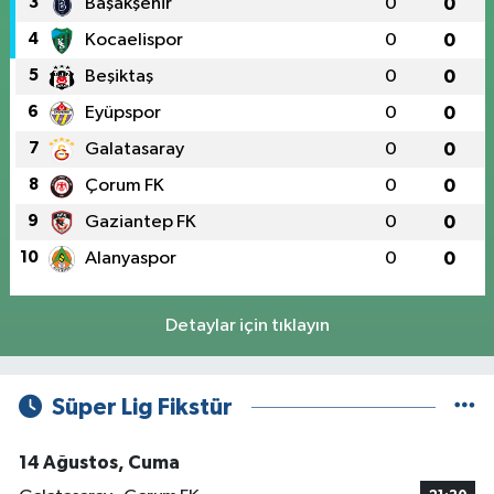
3
Başakşehir
0
0
4
Kocaelispor
0
0
5
Beşiktaş
0
0
6
Eyüpspor
0
0
7
Galatasaray
0
0
8
Çorum FK
0
0
9
Gaziantep FK
0
0
10
Alanyaspor
0
0
Detaylar için tıklayın
Süper Lig Fikstür
14 Ağustos, Cuma