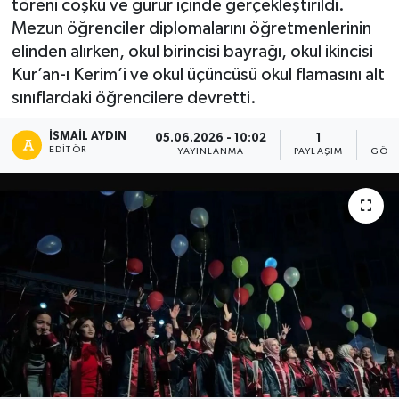
töreni coşku ve gurur içinde gerçekleştirildi.
Mezun öğrenciler diplomalarını öğretmenlerinin
elinden alırken, okul birincisi bayrağı, okul ikincisi
Kur’an-ı Kerim’i ve okul üçüncüsü okul flamasını alt
sınıflardaki öğrencilere devretti.
İSMAIL AYDIN
05.06.2026 - 10:02
1
1
EDITÖR
YAYINLANMA
PAYLAŞIM
GÖST