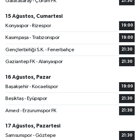
Galatasaray - Çorum FK
21:30
15 Ağustos, Cumartesi
Konyaspor - Rizespor
19:00
Kasımpaşa - Trabzonspor
19:00
Gençlerbirliği S.K. - Fenerbahçe
21:30
Gaziantep FK - Alanyaspor
21:30
16 Ağustos, Pazar
Başakşehir - Kocaelispor
19:00
Beşiktaş - Eyüpspor
21:30
Amed - Erzurumspor FK
21:30
17 Ağustos, Pazartesi
Samsunspor - Göztepe
21:30