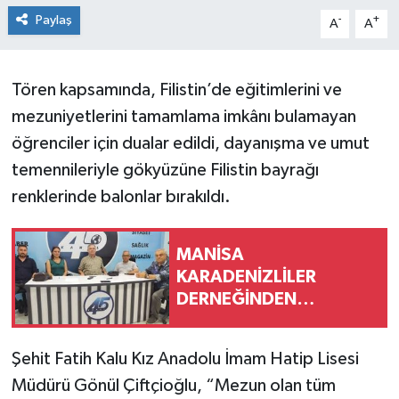
Paylaş
-
+
A
A
Tören kapsamında, Filistin’de eğitimlerini ve
mezuniyetlerini tamamlama imkânı bulamayan
öğrenciler için dualar edildi, dayanışma ve umut
temennileriyle gökyüzüne Filistin bayrağı
renklerinde balonlar bırakıldı.
MANİSA
KARADENİZLİLER
DERNEĞİNDEN
KAMUOYUNA DUYURU
Şehit Fatih Kalu Kız Anadolu İmam Hatip Lisesi
Müdürü Gönül Çiftçioğlu, “Mezun olan tüm