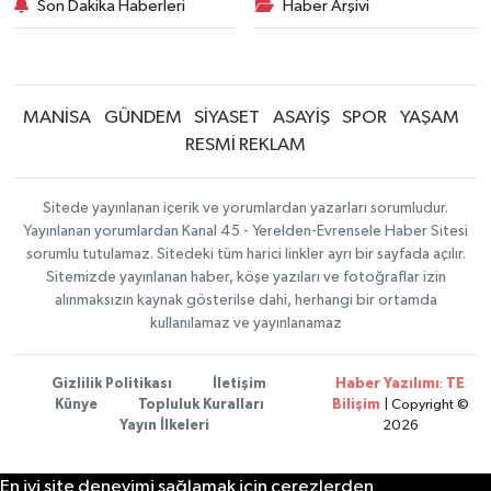
Son Dakika Haberleri
Haber Arşivi
MANİSA
GÜNDEM
SİYASET
ASAYİŞ
SPOR
YAŞAM
RESMİ REKLAM
Sitede yayınlanan içerik ve yorumlardan yazarları sorumludur.
Yayınlanan yorumlardan Kanal 45 - Yerelden-Evrensele Haber Sitesi
sorumlu tutulamaz. Sitedeki tüm harici linkler ayrı bir sayfada açılır.
Sitemizde yayınlanan haber, köşe yazıları ve fotoğraflar izin
alınmaksızın kaynak gösterilse dahi, herhangi bir ortamda
kullanılamaz ve yayınlanamaz
Gizlilik Politikası
İletişim
Haber Yazılımı
:
TE
Künye
Topluluk Kuralları
Bilişim
| Copyright ©
Yayın İlkeleri
2026
En iyi site deneyimi sağlamak için çerezlerden