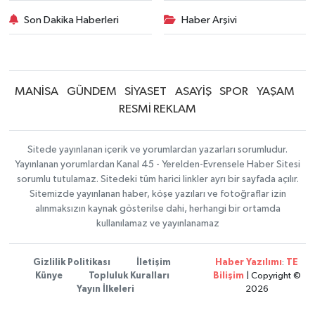
Son Dakika Haberleri
Haber Arşivi
MANİSA
GÜNDEM
SİYASET
ASAYİŞ
SPOR
YAŞAM
RESMİ REKLAM
Sitede yayınlanan içerik ve yorumlardan yazarları sorumludur.
Yayınlanan yorumlardan Kanal 45 - Yerelden-Evrensele Haber Sitesi
sorumlu tutulamaz. Sitedeki tüm harici linkler ayrı bir sayfada açılır.
Sitemizde yayınlanan haber, köşe yazıları ve fotoğraflar izin
alınmaksızın kaynak gösterilse dahi, herhangi bir ortamda
kullanılamaz ve yayınlanamaz
Gizlilik Politikası
İletişim
Haber Yazılımı
:
TE
Künye
Topluluk Kuralları
Bilişim
| Copyright ©
Yayın İlkeleri
2026