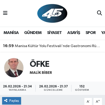
MANİSA
Hava Durumu
GÜNDEM
Trafik Durumu
MANİSA
GÜNDEM
SİYASET
ASAYİŞ
SPOR
Y
SİYASET
Süper Lig Puan Durumu ve Fikstür
16:59
Manisa Kültür Yolu Festivali'nde Gastronomi Rüzgarı: Lezzetin Yıldızı "Manisa Kebabı" Oldu!
ASAYİŞ
Tüm Manşetler
ÖFKE
SPOR
Son Dakika Haberleri
MALIK BİBER
YAŞAM
Haber Arşivi
26.02.2026 - 21:34
26.02.2026 - 21:37
152
RESMİ REKLAM
YAYINLANMA
GÜNCELLEME
GÖSTERIM
Paylaş
-
+
A
A