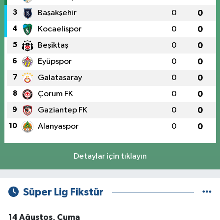
3
Başakşehir
0
0
4
Kocaelispor
0
0
5
Beşiktaş
0
0
6
Eyüpspor
0
0
7
Galatasaray
0
0
8
Çorum FK
0
0
9
Gaziantep FK
0
0
10
Alanyaspor
0
0
Detaylar için tıklayın
Süper Lig Fikstür
14 Ağustos, Cuma