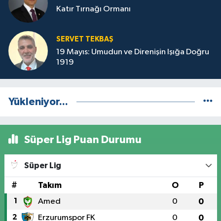
Katır Tırnağı Ormanı
SERVET TEKBAŞ
19 Mayıs: Umudun ve Direnişin Işığa Doğru
1919
Yükleniyor...
Süper Lig Puan Durumu
Süper Lig
#
Takım
O
P
1
Amed
0
0
2
Erzurumspor FK
0
0