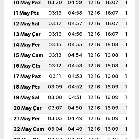
10 May Paz
03:20
04:59
12:16
16:07
19:22
11 May Pts
03:19
04:58
12:16
16:07
19:23
12 May Sal
03:17
04:57
12:16
16:07
19:24
13 May Çar
03:16
04:56
12:16
16:07
19:25
14 May Per
03:15
04:55
12:16
16:08
19:26
15 May Cum
03:13
04:54
12:16
16:08
19:27
16 May Cts
03:12
04:53
12:16
16:08
19:28
17 May Paz
03:11
04:53
12:16
16:08
19:29
18 May Pts
03:09
04:52
12:16
16:09
19:30
19 May Sal
03:08
04:51
12:16
16:09
19:30
20 May Çar
03:07
04:50
12:16
16:09
19:31
21 May Per
03:05
04:49
12:16
16:09
19:32
22 May Cum
03:04
04:49
12:16
16:09
19:33