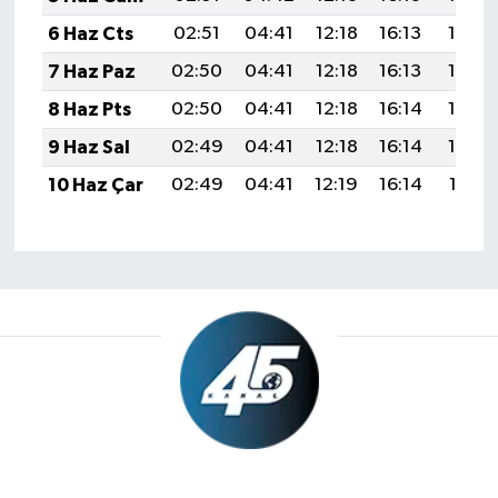
6 Haz Cts
02:51
04:41
12:18
16:13
19:44
7 Haz Paz
02:50
04:41
12:18
16:13
19:45
8 Haz Pts
02:50
04:41
12:18
16:14
19:45
9 Haz Sal
02:49
04:41
12:18
16:14
19:46
10 Haz Çar
02:49
04:41
12:19
16:14
19:47