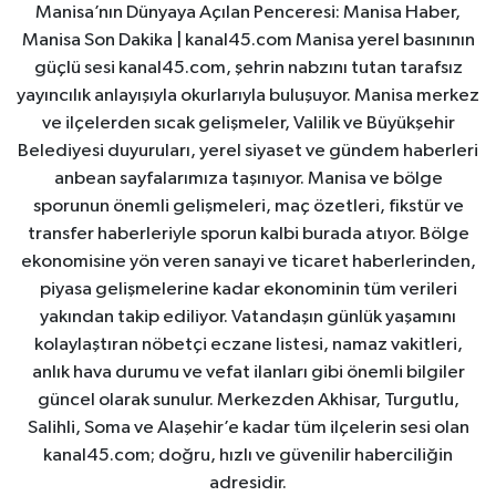
Manisa’nın Dünyaya Açılan Penceresi: Manisa Haber,
Manisa Son Dakika | kanal45.com Manisa yerel basınının
güçlü sesi kanal45.com, şehrin nabzını tutan tarafsız
yayıncılık anlayışıyla okurlarıyla buluşuyor. Manisa merkez
ve ilçelerden sıcak gelişmeler, Valilik ve Büyükşehir
Belediyesi duyuruları, yerel siyaset ve gündem haberleri
anbean sayfalarımıza taşınıyor. Manisa ve bölge
sporunun önemli gelişmeleri, maç özetleri, fikstür ve
transfer haberleriyle sporun kalbi burada atıyor. Bölge
ekonomisine yön veren sanayi ve ticaret haberlerinden,
piyasa gelişmelerine kadar ekonominin tüm verileri
yakından takip ediliyor. Vatandaşın günlük yaşamını
kolaylaştıran nöbetçi eczane listesi, namaz vakitleri,
anlık hava durumu ve vefat ilanları gibi önemli bilgiler
güncel olarak sunulur. Merkezden Akhisar, Turgutlu,
Salihli, Soma ve Alaşehir’e kadar tüm ilçelerin sesi olan
kanal45.com; doğru, hızlı ve güvenilir haberciliğin
adresidir.