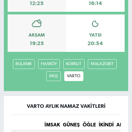
12:25
16:14
AKŞAM
YATSI
19:25
20:54
BULANIK
HASKÖY
KORKUT
MALAZGİRT
MUŞ
VARTO
VARTO AYLIK NAMAZ VAKITLERI
İMSAK
GÜNEŞ
ÖĞLE
İKINDI
AKŞA