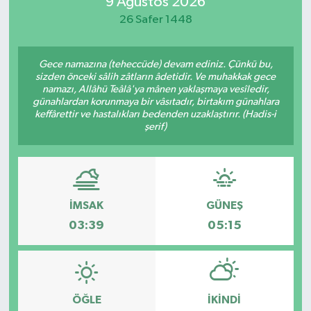
9 Ağustos 2026
26 Safer 1448
Gece namazına (teheccüde) devam ediniz. Çünkü bu,
sizden önceki sâlih zâtların âdetidir. Ve muhakkak gece
namazı, Allâhü Teâlâ'ya mânen yaklaşmaya vesîledir,
günahlardan korunmaya bir vâsıtadır, birtakım günahlara
keffârettir ve hastalıkları bedenden uzaklaştırır. (Hadis-i
şerif)
İMSAK
GÜNEŞ
03:39
05:15
ÖĞLE
İKINDI