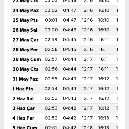
23 May Cts
03:03
04:48
12:16
16:10
19:34
24 May Paz
03:02
04:47
12:16
16:10
19:35
25 May Pts
03:01
04:47
12:16
16:10
19:36
26 May Sal
03:00
04:46
12:16
16:10
19:36
27 May Çar
02:59
04:45
12:16
16:11
19:37
28 May Per
02:58
04:45
12:16
16:11
19:38
29 May Cum
02:57
04:44
12:17
16:11
19:39
30 May Cts
02:56
04:44
12:17
16:11
19:39
31 May Paz
02:55
04:43
12:17
16:12
19:40
1 Haz Pts
02:54
04:43
12:17
16:12
19:41
2 Haz Sal
02:53
04:43
12:17
16:12
19:42
3 Haz Çar
02:53
04:42
12:17
16:12
19:42
4 Haz Per
02:52
04:42
12:17
16:13
19:43
5 Haz Cum
02:51
04:42
12:18
16:13
19:44