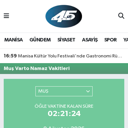
MANİSA
Hava Durumu
GÜNDEM
Trafik Durumu
MANİSA
GÜNDEM
SİYASET
ASAYİŞ
SPOR
Y
SİYASET
Süper Lig Puan Durumu ve Fikstür
16:59
Manisa Kültür Yolu Festivali'nde Gastronomi Rüzgarı: Lezzetin Yıldızı "Manisa Kebabı" Oldu!
ASAYİŞ
Tüm Manşetler
Muş Varto Namaz Vakitleri
SPOR
Son Dakika Haberleri
MUŞ
YAŞAM
Haber Arşivi
ÖĞLE VAKTİNE KALAN SÜRE
RESMİ REKLAM
02:21:24