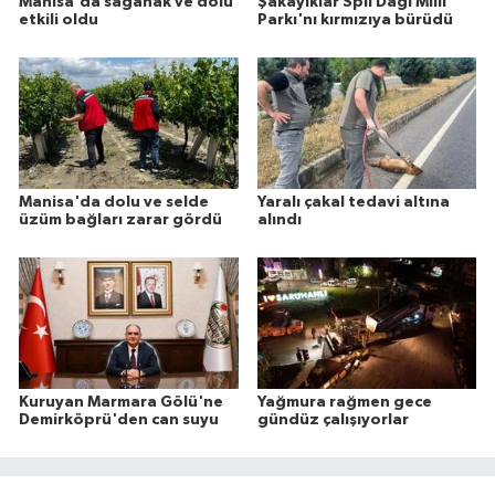
Manisa'da sağanak ve dolu
Şakayıklar Spil Dağı Milli
etkili oldu
Parkı'nı kırmızıya bürüdü
Manisa'da dolu ve selde
Yaralı çakal tedavi altına
üzüm bağları zarar gördü
alındı
Kuruyan Marmara Gölü'ne
Yağmura rağmen gece
Demirköprü'den can suyu
gündüz çalışıyorlar