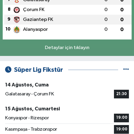
8
Çorum FK
0
0
9
Gaziantep FK
0
0
10
Alanyaspor
0
0
Detaylar için tıklayın
Süper Lig Fikstür
14 Ağustos, Cuma
Galatasaray - Çorum FK
21:30
15 Ağustos, Cumartesi
Konyaspor - Rizespor
19:00
Kasımpaşa - Trabzonspor
19:00