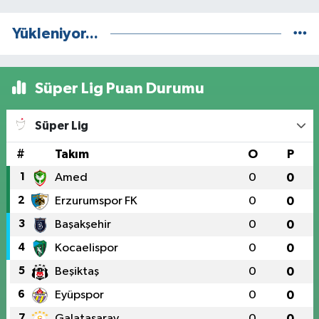
Yükleniyor...
Süper Lig Puan Durumu
Süper Lig
#
Takım
O
P
1
Amed
0
0
2
Erzurumspor FK
0
0
3
Başakşehir
0
0
4
Kocaelispor
0
0
5
Beşiktaş
0
0
6
Eyüpspor
0
0
7
Galatasaray
0
0