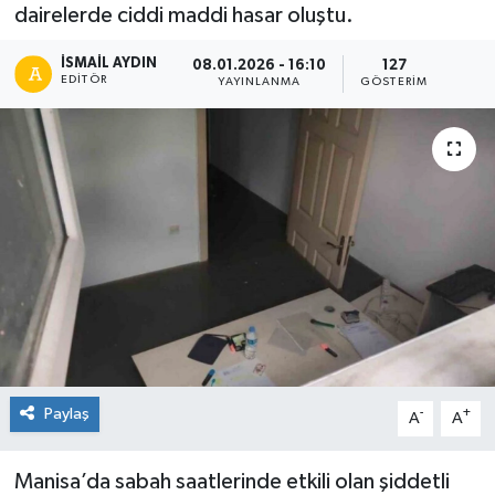
dairelerde ciddi maddi hasar oluştu.
İSMAIL AYDIN
08.01.2026 - 16:10
127
EDITÖR
YAYINLANMA
GÖSTERIM
Paylaş
-
+
A
A
Manisa’da sabah saatlerinde etkili olan şiddetli