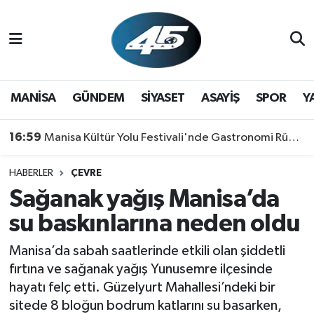
MANİSA
Hava Durumu
GÜNDEM
Trafik Durumu
MANİSA
GÜNDEM
SİYASET
ASAYİŞ
SPOR
Y
SİYASET
Süper Lig Puan Durumu ve Fikstür
16:59
Manisa Kültür Yolu Festivali'nde Gastronomi Rüzgarı: Lezzetin Yıldızı "Manisa Kebabı" Oldu!
ASAYİŞ
Tüm Manşetler
HABERLER
ÇEVRE
Sağanak yağış Manisa’da
SPOR
Son Dakika Haberleri
su baskınlarına neden oldu
YAŞAM
Haber Arşivi
Manisa’da sabah saatlerinde etkili olan şiddetli
RESMİ REKLAM
fırtına ve sağanak yağış Yunusemre ilçesinde
hayatı felç etti. Güzelyurt Mahallesi’ndeki bir
sitede 8 bloğun bodrum katlarını su basarken,