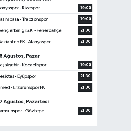
onyaspor - Rizespor
19:00
asımpaşa - Trabzonspor
19:00
ençlerbirliği S.K. - Fenerbahçe
21:30
aziantep FK - Alanyaspor
21:30
6 Ağustos, Pazar
aşakşehir - Kocaelispor
19:00
eşiktaş - Eyüpspor
21:30
med - Erzurumspor FK
21:30
7 Ağustos, Pazartesi
amsunspor - Göztepe
21:30