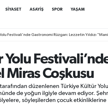
SİYASET
ASAYİŞ
SPOR
YAŞAM
Yolu Festivali'nde Gastronomi Rüzgarı: Lezzetin Yıldızı "Man
 Yolu Festivali’nd
l Miras Coşkusu
ı tarafından düzenlenen Türkiye Kültür Yol
nünde de yoğun ilgiyle devam ediyor. Şehri
elere, söyleşilerden çocuk etkinliklerine k