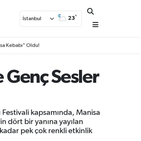
°
23
İstanbul
isa Kebabı" Oldu!
e Genç Sesler
u Festivali kapsamında, Manisa
n dört bir yanına yayılan
adar pek çok renkli etkinlik