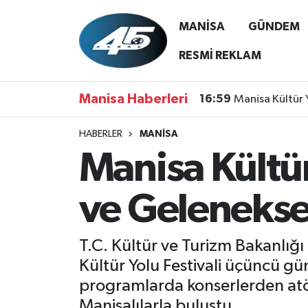
MANİSA
GÜNDEM
MANİSA
Hava Durumu
RESMİ REKLAM
GÜNDEM
Trafik Durumu
Manisa Haberleri
16:59
Manisa Kültür 
SİYASET
Süper Lig Puan Durumu ve Fikstür
HABERLER
MANİSA
Manisa Kültür
ASAYİŞ
Tüm Manşetler
SPOR
Son Dakika Haberleri
ve Gelenekse
YAŞAM
Haber Arşivi
T.C. Kültür ve Turizm Bakanlığ
RESMİ REKLAM
Kültür Yolu Festivali üçüncü gü
programlarda konserlerden atöly
Manisalılarla buluştu.