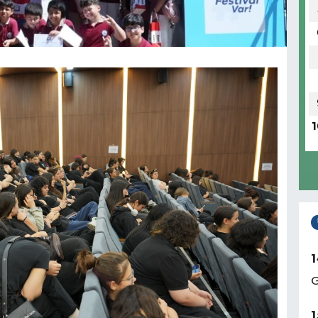
1
1
G
1