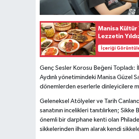
Manisa Kültür
Lezzetin Yıld
İçeriği Görüntül
Genç Sesler Korosu Beğeni Topladı: İ
Aydınlı yönetimindeki Manisa Güzel San
dönemlerden eserlerle dinleyicilere mü
Geleneksel Atölyeler ve Tarih Canland
sanatının incelikleri tanıtılırken; Sikke
önemli bir darphane kenti olan Philad
sikkelerinden ilham alarak kendi sikkeler