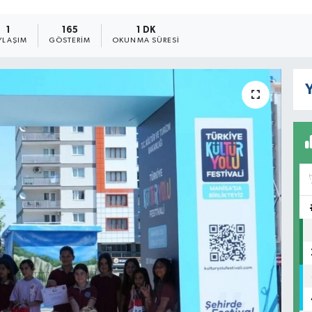
1
165
1 DK
YLAŞIM
GÖSTERIM
OKUNMA SÜRESI
Y