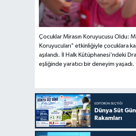
Çocuklar Mirasın Koruyucusu Oldu: M
Koruyucuları" etkinliğiyle çocuklara ka
aşılandı. İl Halk Kütüphanesi'ndeki Dr
eşliğinde yaratıcı bir deneyim yaşadı.
EDITÖRÜN SEÇTIĞI
Dünya Süt Gün
Rakamları