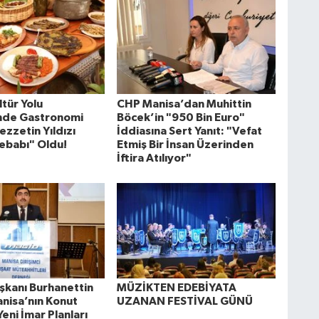
tür Yolu
CHP Manisa’dan Muhittin
'nde Gastronomi
Böcek’in "950 Bin Euro"
ezzetin Yıldızı
İddiasına Sert Yanıt: "Vefat
ebabı" Oldu!
Etmiş Bir İnsan Üzerinden
İftira Atılıyor"
kanı Burhanettin
MÜZİKTEN EDEBİYATA
anisa’nın Konut
UZANAN FESTİVAL GÜNÜ
Yeni İmar Planları