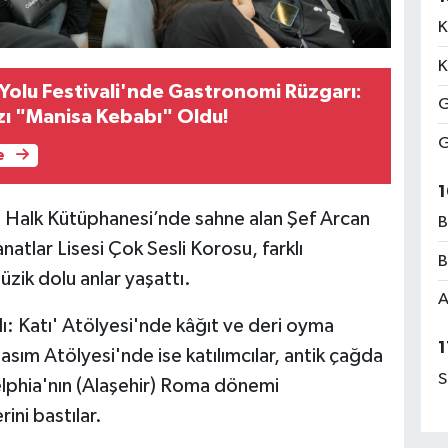
K
K
 Yolu Festivali'nde Gastronomi Rüzgarı:
G
ızı "Manisa Kebabı" Oldu!
G
e
1
l Halk Kütüphanesi’nde sahne alan Şef Arcan
B
atlar Lisesi Çok Sesli Korosu, farklı
B
zik dolu anlar yaşattı.
A
ı: Katı' Atölyesi'nde kâğıt ve deri oyma
1
 Basım Atölyesi'nde ise katılımcılar, antik çağda
S
elphia'nın (Alaşehir) Roma dönemi
ini bastılar.