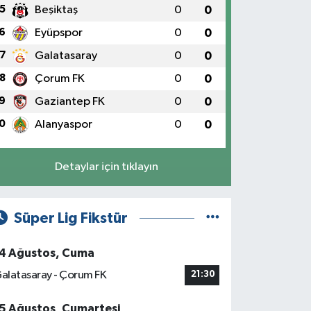
5
Beşiktaş
0
0
6
Eyüpspor
0
0
7
Galatasaray
0
0
8
Çorum FK
0
0
9
Gaziantep FK
0
0
0
Alanyaspor
0
0
Detaylar için tıklayın
Süper Lig Fikstür
4 Ağustos, Cuma
alatasaray - Çorum FK
21:30
5 Ağustos, Cumartesi