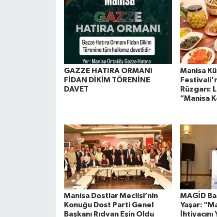
GAZZE HATIRA ORMANI
Manisa Kül
FİDAN DİKİM TÖRENİNE
Festivali
DAVET
Rüzgarı: L
"Manisa K
Manisa Dostlar Meclisi’nin
MAGİD Baş
Konuğu Dost Parti Genel
Yaşar: "M
Başkanı Rıdvan Eşin Oldu
İhtiyacını 