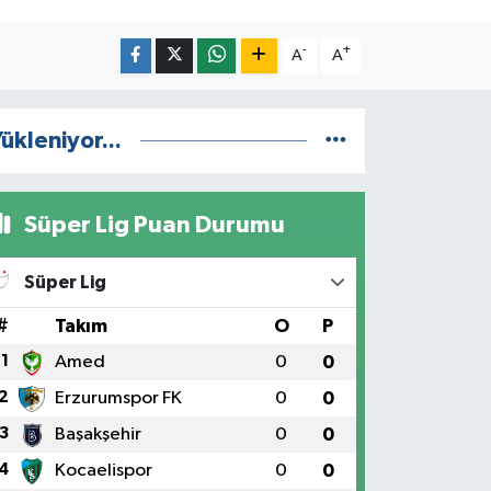
-
+
A
A
ükleniyor...
Süper Lig Puan Durumu
Süper Lig
#
Takım
O
P
1
Amed
0
0
2
Erzurumspor FK
0
0
3
Başakşehir
0
0
4
Kocaelispor
0
0