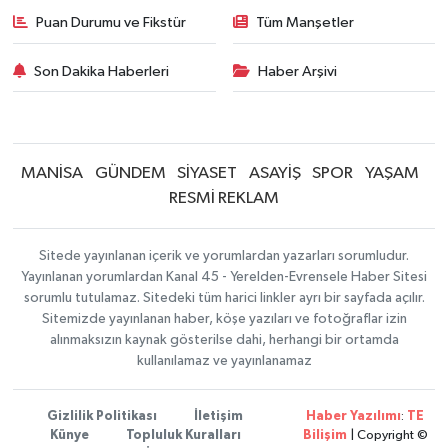
Puan Durumu ve Fikstür
Tüm Manşetler
Son Dakika Haberleri
Haber Arşivi
MANİSA
GÜNDEM
SİYASET
ASAYİŞ
SPOR
YAŞAM
RESMİ REKLAM
Sitede yayınlanan içerik ve yorumlardan yazarları sorumludur.
Yayınlanan yorumlardan Kanal 45 - Yerelden-Evrensele Haber Sitesi
sorumlu tutulamaz. Sitedeki tüm harici linkler ayrı bir sayfada açılır.
Sitemizde yayınlanan haber, köşe yazıları ve fotoğraflar izin
alınmaksızın kaynak gösterilse dahi, herhangi bir ortamda
kullanılamaz ve yayınlanamaz
Gizlilik Politikası
İletişim
Haber Yazılımı
:
TE
Künye
Topluluk Kuralları
Bilişim
| Copyright ©