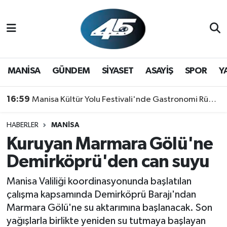
MANİSA
Hava Durumu
GÜNDEM
Trafik Durumu
MANİSA
GÜNDEM
SİYASET
ASAYİŞ
SPOR
Y
SİYASET
Süper Lig Puan Durumu ve Fikstür
16:59
Manisa Kültür Yolu Festivali'nde Gastronomi Rüzgarı: Lezzetin Yıldızı "Manisa Kebabı" Oldu!
ASAYİŞ
Tüm Manşetler
HABERLER
MANİSA
Kuruyan Marmara Gölü'ne
SPOR
Son Dakika Haberleri
Demirköprü'den can suyu
YAŞAM
Haber Arşivi
Manisa Valiliği koordinasyonunda başlatılan
RESMİ REKLAM
çalışma kapsamında Demirköprü Barajı'ndan
Marmara Gölü'ne su aktarımına başlanacak. Son
yağışlarla birlikte yeniden su tutmaya başlayan