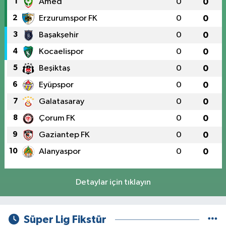
1
Amed
0
0
2
Erzurumspor FK
0
0
3
Başakşehir
0
0
4
Kocaelispor
0
0
5
Beşiktaş
0
0
6
Eyüpspor
0
0
7
Galatasaray
0
0
8
Çorum FK
0
0
9
Gaziantep FK
0
0
10
Alanyaspor
0
0
Detaylar için tıklayın
Süper Lig Fikstür