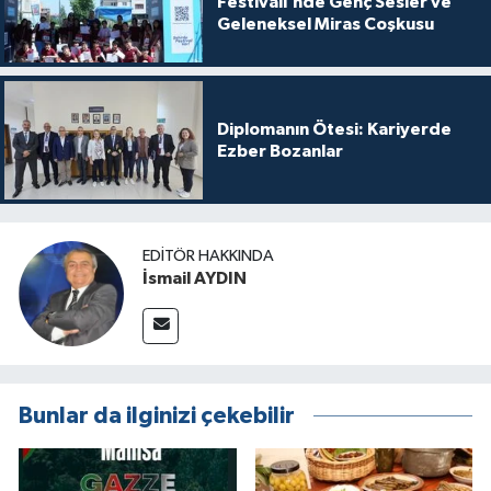
Festivali’nde Genç Sesler ve
Geleneksel Miras Coşkusu
Diplomanın Ötesi: Kariyerde
Ezber Bozanlar
EDITÖR HAKKINDA
İsmail AYDIN
Bunlar da ilginizi çekebilir