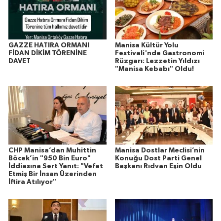
GAZZE HATIRA ORMANI
Manisa Kültür Yolu
FİDAN DİKİM TÖRENİNE
Festivali'nde Gastronomi
DAVET
Rüzgarı: Lezzetin Yıldızı
"Manisa Kebabı" Oldu!
CHP Manisa’dan Muhittin
Manisa Dostlar Meclisi’nin
Böcek’in "950 Bin Euro"
Konuğu Dost Parti Genel
İddiasına Sert Yanıt: "Vefat
Başkanı Rıdvan Eşin Oldu
Etmiş Bir İnsan Üzerinden
İftira Atılıyor"