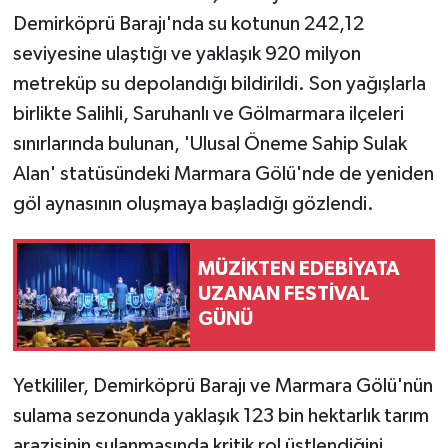
Demirköprü Barajı'nda su kotunun 242,12
seviyesine ulaştığı ve yaklaşık 920 milyon
metreküp su depolandığı bildirildi. Son yağışlarla
birlikte Salihli, Saruhanlı ve Gölmarmara ilçeleri
sınırlarında bulunan, 'Ulusal Öneme Sahip Sulak
Alan' statüsündeki Marmara Gölü'nde de yeniden
göl aynasının oluşmaya başladığı gözlendi.
MÜZİKTEN EDEBİYATA
UZANAN FESTİVAL
GÜNÜ
Yetkililer, Demirköprü Barajı ve Marmara Gölü'nün
sulama sezonunda yaklaşık 123 bin hektarlık tarım
arazisinin sulanmasında kritik rol üstlendiğini