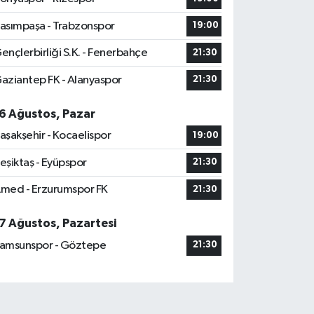
asımpaşa - Trabzonspor
19:00
ençlerbirliği S.K. - Fenerbahçe
21:30
aziantep FK - Alanyaspor
21:30
6 Ağustos, Pazar
aşakşehir - Kocaelispor
19:00
eşiktaş - Eyüpspor
21:30
med - Erzurumspor FK
21:30
7 Ağustos, Pazartesi
amsunspor - Göztepe
21:30