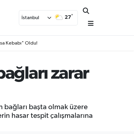
°
27
İstanbul
isa Kebabı" Oldu!
ağları zarar
züm bağları başta olmak üzere
rin hasar tespit çalışmalarına