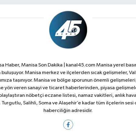
a Haber, Manisa Son Dakika | kanal45.com Manisa yerel basın
yla buluşuyor. Manisa merkez ve ilçelerden sıcak gelişmeler, Val
ıza taşınıyor. Manisa ve bölge sporunun önemli gelişmeleri, 
e yön veren sanayi ve ticaret haberlerinden, piyasa gelişme
laylaştıran nöbetçi eczane listesi, namaz vakitleri, anlık hava
Turgutlu, Salihli, Soma ve Alaşehir’e kadar tüm ilçelerin sesi 
haberciliğin adresidir.