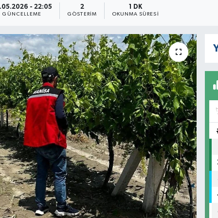
.05.2026 - 22:05
2
1 DK
GÜNCELLEME
GÖSTERIM
OKUNMA SÜRESI
Y