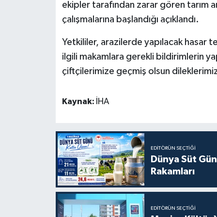
ekipler tarafından zarar gören tarım a
çalışmalarına başlandığı açıklandı.
Yetkililer, arazilerde yapılacak hasar
ilgili makamlara gerekli bildirimlerin y
çiftçilerimize geçmiş olsun dileklerimi
Kaynak:
İHA
EDITÖRÜN SEÇTIĞI
Dünya Süt Gün
Rakamları
EDITÖRÜN SEÇTIĞI