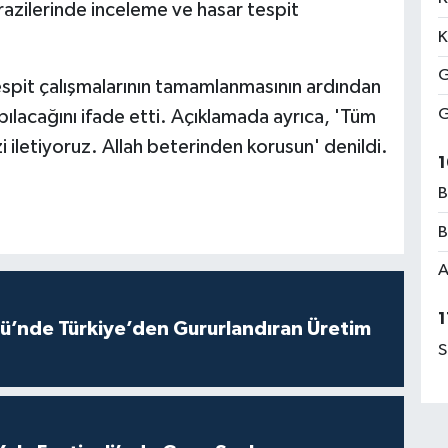
razilerinde inceleme ve hasar tespit
K
G
 tespit çalışmalarının tamamlanmasının ardından
G
apılacağını ifade etti. Açıklamada ayrıca, 'Tüm
zi iletiyoruz. Allah beterinden korusun' denildi.
1
B
B
A
1
ü’nde Türkiye’den Gururlandıran Üretim
S