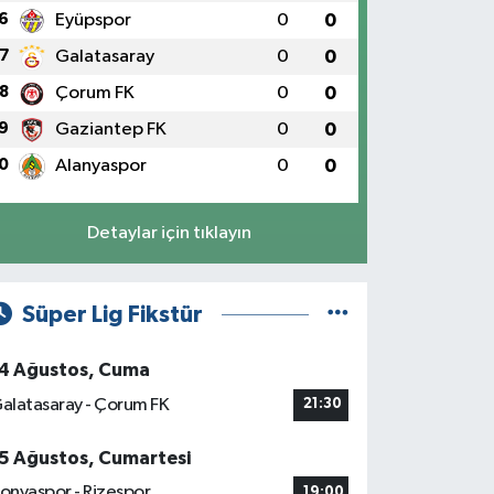
6
Eyüpspor
0
0
7
Galatasaray
0
0
8
Çorum FK
0
0
9
Gaziantep FK
0
0
0
Alanyaspor
0
0
Detaylar için tıklayın
Süper Lig Fikstür
4 Ağustos, Cuma
alatasaray - Çorum FK
21:30
5 Ağustos, Cumartesi
onyaspor - Rizespor
19:00