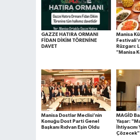
GAZZE HATIRA ORMANI
Manisa Kül
FİDAN DİKİM TÖRENİNE
Festivali
DAVET
Rüzgarı: L
"Manisa K
Manisa Dostlar Meclisi’nin
MAGİD Baş
Konuğu Dost Parti Genel
Yaşar: "M
Başkanı Rıdvan Eşin Oldu
İhtiyacını 
Çözecek"