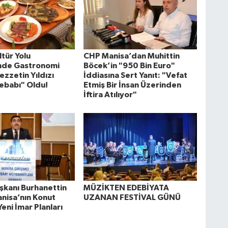
tür Yolu
CHP Manisa’dan Muhittin
'nde Gastronomi
Böcek’in "950 Bin Euro"
ezzetin Yıldızı
İddiasına Sert Yanıt: "Vefat
ebabı" Oldu!
Etmiş Bir İnsan Üzerinden
İftira Atılıyor"
kanı Burhanettin
MÜZİKTEN EDEBİYATA
anisa’nın Konut
UZANAN FESTİVAL GÜNÜ
Yeni İmar Planları