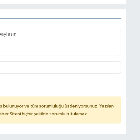
ş bulunuyor ve tüm sorumluluğu üstleniyorsunuz. Yazılan
er Sitesi hiçbir şekilde sorumlu tutulamaz.