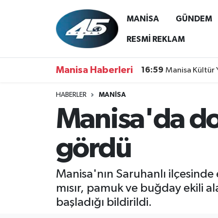
MANİSA
GÜNDEM
MANİSA
Hava Durumu
RESMİ REKLAM
GÜNDEM
Trafik Durumu
Manisa Haberleri
16:59
Manisa Kültür 
SİYASET
Süper Lig Puan Durumu ve Fikstür
HABERLER
MANİSA
Manisa'da do
ASAYİŞ
Tüm Manşetler
SPOR
Son Dakika Haberleri
gördü
YAŞAM
Haber Arşivi
Manisa'nın Saruhanlı ilçesinde e
RESMİ REKLAM
mısır, pamuk ve buğday ekili ala
başladığı bildirildi.