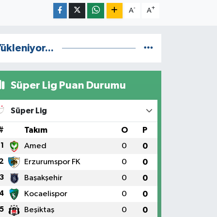
-
+
A
A
ükleniyor...
Süper Lig Puan Durumu
Süper Lig
#
Takım
O
P
1
Amed
0
0
2
Erzurumspor FK
0
0
3
Başakşehir
0
0
4
Kocaelispor
0
0
5
Beşiktaş
0
0