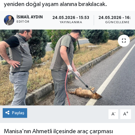
yeniden doğal yaşam alanına bırakılacak.
İSMAIL AYDIN
24.05.2026 - 15:53
24.05.2026 - 16:0
EDITÖR
YAYINLANMA
GÜNCELLEME
Paylaş
-
+
A
A
Manisa'nın Ahmetli ilçesinde araç çarpması