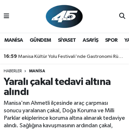
MANİSA
Hava Durumu
GÜNDEM
Trafik Durumu
MANİSA
GÜNDEM
SİYASET
ASAYİŞ
SPOR
Y
SİYASET
Süper Lig Puan Durumu ve Fikstür
16:59
Manisa Kültür Yolu Festivali'nde Gastronomi Rüzgarı: Lezzetin Yıldızı "Manisa Kebabı" Oldu!
ASAYİŞ
Tüm Manşetler
HABERLER
MANİSA
Yaralı çakal tedavi altına
SPOR
Son Dakika Haberleri
alındı
YAŞAM
Haber Arşivi
Manisa'nın Ahmetli ilçesinde araç çarpması
RESMİ REKLAM
sonucu yaralanan çakal, Doğa Koruma ve Milli
Parklar ekiplerince koruma altına alınarak tedaviye
alındı. Sağlığına kavuşmasının ardından çakal,