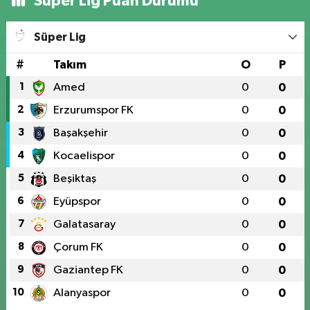
Süper Lig Puan Durumu
Süper Lig
#
Takım
O
P
1
Amed
0
0
2
Erzurumspor FK
0
0
3
Başakşehir
0
0
4
Kocaelispor
0
0
5
Beşiktaş
0
0
6
Eyüpspor
0
0
7
Galatasaray
0
0
8
Çorum FK
0
0
9
Gaziantep FK
0
0
10
Alanyaspor
0
0