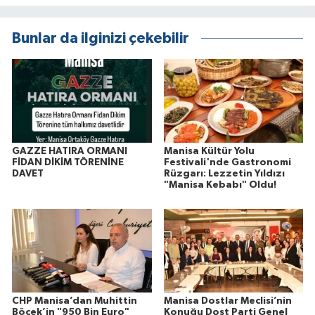
Bunlar da ilginizi çekebilir
GAZZE HATIRA ORMANI
Manisa Kültür Yolu
FİDAN DİKİM TÖRENİNE
Festivali'nde Gastronomi
DAVET
Rüzgarı: Lezzetin Yıldızı
"Manisa Kebabı" Oldu!
CHP Manisa’dan Muhittin
Manisa Dostlar Meclisi’nin
Böcek’in "950 Bin Euro"
Konuğu Dost Parti Genel