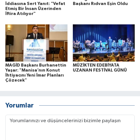
İddiasına Sert Yanıt: "Vefat
Başkanı Rıdvan Eşin Oldu
Etmiş Bir İnsan Üzerinden
İftira Atılıyor"
MAGİD Başkanı Burhanettin
MÜZİKTEN EDEBİYATA
Yaşar: "Manisa’nın Konut
UZANAN FESTİVAL GÜNÜ
İhtiyacını Yeni İmar Planları
Çözecek"
Yorumlar