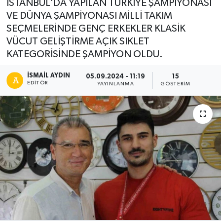
İSTANBUL'DA YAPILAN TÜRKİYE ŞAMPİYONASI
VE DÜNYA ŞAMPİYONASI MİLLİ TAKIM
SEÇMELERİNDE GENÇ ERKEKLER KLASİK
VÜCUT GELİŞTİRME AÇIK SIKLET
KATEGORİSİNDE ŞAMPİYON OLDU.
İSMAIL AYDIN
05.09.2024 - 11:19
15
EDITÖR
YAYINLANMA
GÖSTERIM