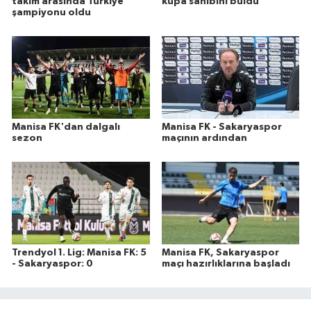
takım arasında Türkiye
kupa sahibini buldu
şampiyonu oldu
Manisa FK'dan dalgalı
Manisa FK - Sakaryaspor
sezon
maçının ardından
Trendyol 1. Lig: Manisa FK: 5
Manisa FK, Sakaryaspor
- Sakaryaspor: 0
maçı hazırlıklarına başladı