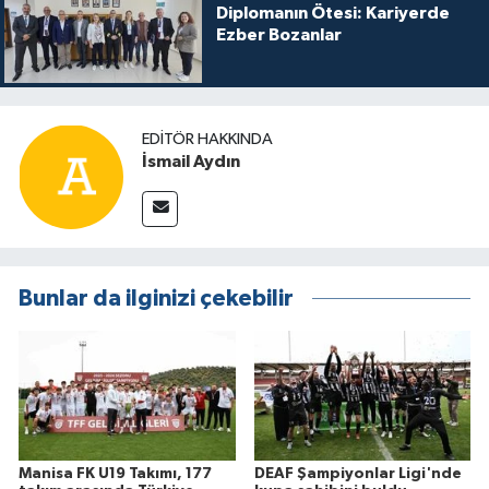
Diplomanın Ötesi: Kariyerde
Ezber Bozanlar
EDITÖR HAKKINDA
İsmail Aydın
Bunlar da ilginizi çekebilir
Manisa FK U19 Takımı, 177
DEAF Şampiyonlar Ligi'nde