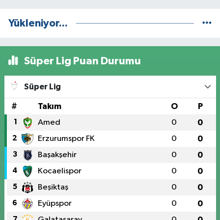
Yükleniyor...
Süper Lig Puan Durumu
Süper Lig
#
Takım
O
P
1
Amed
0
0
2
Erzurumspor FK
0
0
3
Başakşehir
0
0
4
Kocaelispor
0
0
5
Beşiktaş
0
0
6
Eyüpspor
0
0
7
Galatasaray
0
0