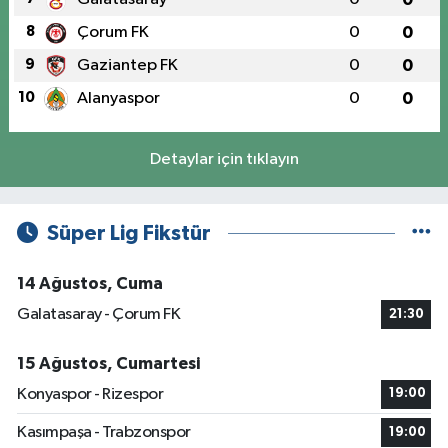
8
Çorum FK
0
0
9
Gaziantep FK
0
0
10
Alanyaspor
0
0
Detaylar için tıklayın
Süper Lig Fikstür
14 Ağustos, Cuma
Galatasaray - Çorum FK
21:30
15 Ağustos, Cumartesi
Konyaspor - Rizespor
19:00
Kasımpaşa - Trabzonspor
19:00