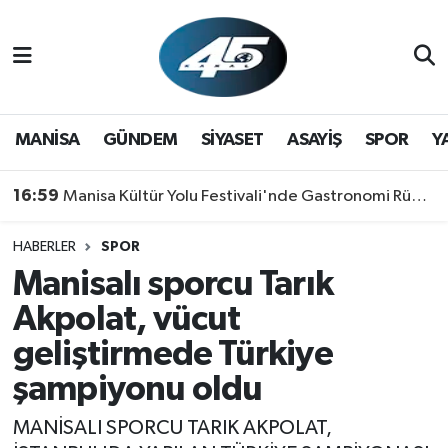
MANİSA
Hava Durumu
GÜNDEM
Trafik Durumu
MANİSA
GÜNDEM
SİYASET
ASAYİŞ
SPOR
Y
SİYASET
Süper Lig Puan Durumu ve Fikstür
16:59
Manisa Kültür Yolu Festivali'nde Gastronomi Rüzgarı: Lezzetin Yıldızı "Manisa Kebabı" Oldu!
ASAYİŞ
Tüm Manşetler
HABERLER
SPOR
Manisalı sporcu Tarık
SPOR
Son Dakika Haberleri
Akpolat, vücut
YAŞAM
Haber Arşivi
geliştirmede Türkiye
şampiyonu oldu
RESMİ REKLAM
MANİSALI SPORCU TARIK AKPOLAT,