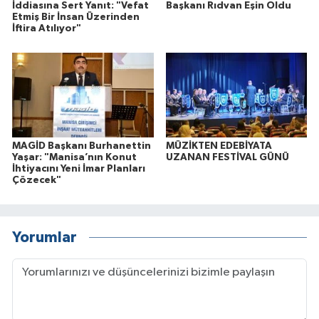
İddiasına Sert Yanıt: "Vefat
Başkanı Rıdvan Eşin Oldu
Etmiş Bir İnsan Üzerinden
İftira Atılıyor"
MAGİD Başkanı Burhanettin
MÜZİKTEN EDEBİYATA
Yaşar: "Manisa’nın Konut
UZANAN FESTİVAL GÜNÜ
İhtiyacını Yeni İmar Planları
Çözecek"
Yorumlar