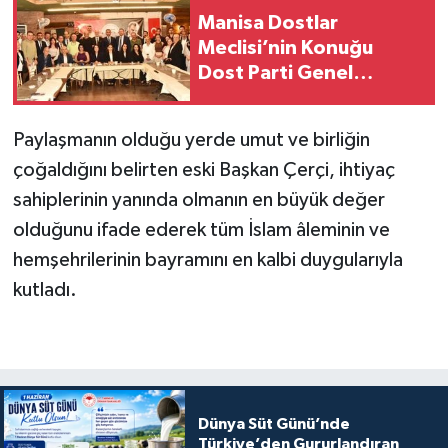
Manisa Dostlar
Meclisi’nin Konuğu
Dost Parti Genel
Başkanı Rıdvan Eşin
Oldu
Paylaşmanın olduğu yerde umut ve birliğin
çoğaldığını belirten eski Başkan Çerçi, ihtiyaç
sahiplerinin yanında olmanın en büyük değer
olduğunu ifade ederek tüm İslam âleminin ve
hemşehrilerinin bayramını en kalbi duygularıyla
kutladı.
Dünya Süt Günü’nde
Türkiye’den Gururlandıran