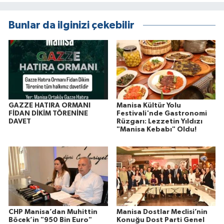
Bunlar da ilginizi çekebilir
GAZZE HATIRA ORMANI
Manisa Kültür Yolu
FİDAN DİKİM TÖRENİNE
Festivali'nde Gastronomi
DAVET
Rüzgarı: Lezzetin Yıldızı
"Manisa Kebabı" Oldu!
CHP Manisa’dan Muhittin
Manisa Dostlar Meclisi’nin
Böcek’in "950 Bin Euro"
Konuğu Dost Parti Genel