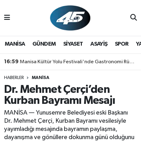
MANİSA
Hava Durumu
GÜNDEM
Trafik Durumu
MANİSA
GÜNDEM
SİYASET
ASAYİŞ
SPOR
Y
SİYASET
Süper Lig Puan Durumu ve Fikstür
16:59
Manisa Kültür Yolu Festivali'nde Gastronomi Rüzgarı: Lezzetin Yıldızı "Manisa Kebabı" Oldu!
ASAYİŞ
Tüm Manşetler
HABERLER
MANİSA
Dr. Mehmet Çerçi’den
SPOR
Son Dakika Haberleri
Kurban Bayramı Mesajı
YAŞAM
Haber Arşivi
MANİSA — Yunusemre Belediyesi eski Başkanı
RESMİ REKLAM
Dr. Mehmet Çerçi, Kurban Bayramı vesilesiyle
yayımladığı mesajında bayramın paylaşma,
dayanışma ve gönüllere dokunma günü olduğunu