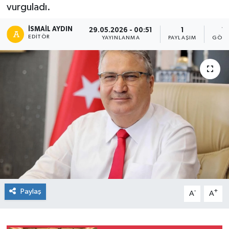
vurguladı.
İSMAIL AYDIN
29.05.2026 - 00:51
1
1
EDITÖR
YAYINLANMA
PAYLAŞIM
GÖST
Paylaş
-
+
A
A