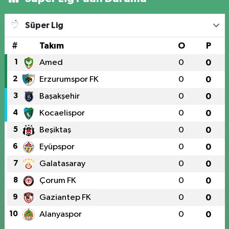
Süper Lig
#
Takım
O
P
1
Amed
0
0
2
Erzurumspor FK
0
0
3
Başakşehir
0
0
4
Kocaelispor
0
0
5
Beşiktaş
0
0
6
Eyüpspor
0
0
7
Galatasaray
0
0
8
Çorum FK
0
0
9
Gaziantep FK
0
0
10
Alanyaspor
0
0