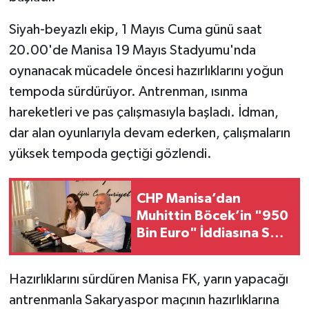
Siyah-beyazlı ekip, 1 Mayıs Cuma günü saat
20.00'de Manisa 19 Mayıs Stadyumu'nda
oynanacak mücadele öncesi hazırlıklarını yoğun
tempoda sürdürüyor. Antrenman, ısınma
hareketleri ve pas çalışmasıyla başladı. İdman,
dar alan oyunlarıyla devam ederken, çalışmaların
yüksek tempoda geçtiği gözlendi.
CHP Manisa’dan
Muhittin Böcek’in "950
Bin Euro" İddiasına Sert
Yanıt: "Vefat Etmiş Bir
İnsan Üzerinden İftira
Hazırlıklarını sürdüren Manisa FK, yarın yapacağı
Atılıyor"
antrenmanla Sakaryaspor maçının hazırlıklarına