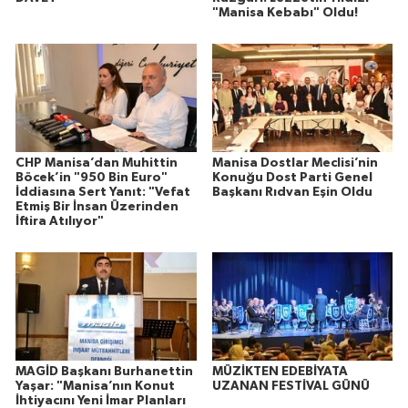
"Manisa Kebabı" Oldu!
CHP Manisa’dan Muhittin
Manisa Dostlar Meclisi’nin
Böcek’in "950 Bin Euro"
Konuğu Dost Parti Genel
İddiasına Sert Yanıt: "Vefat
Başkanı Rıdvan Eşin Oldu
Etmiş Bir İnsan Üzerinden
İftira Atılıyor"
MAGİD Başkanı Burhanettin
MÜZİKTEN EDEBİYATA
Yaşar: "Manisa’nın Konut
UZANAN FESTİVAL GÜNÜ
İhtiyacını Yeni İmar Planları