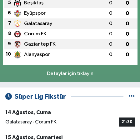
5
Beşiktaş
0
0
6
Eyüpspor
0
0
7
Galatasaray
0
0
8
Çorum FK
0
0
9
Gaziantep FK
0
0
10
Alanyaspor
0
0
Detaylar için tıklayın
Süper Lig Fikstür
14 Ağustos, Cuma
Galatasaray - Çorum FK
21:30
15 Ağustos, Cumartesi