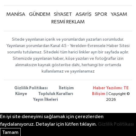
MANİSA
GÜNDEM
SİYASET
ASAYİŞ
SPOR
YAŞAM
RESMİ REKLAM
Sitede yayınlanan içerik ve yorumlardan yazarları sorumludur.
Yayınlanan yorumlardan Kanal 45 - Yerelden-Evrensele Haber Sitesi
sorumlu tutulamaz. Sitedeki tüm harici linkler ayrı bir sayfada açılır.
Sitemizde yayınlanan haber, köşe yazıları ve fotoğraflar izin
alınmaksızın kaynak gösterilse dahi, herhangi bir ortamda
kullanılamaz ve yayınlanamaz
Gizlilik Politikası
İletişim
Haber Yazılımı
:
TE
Künye
Topluluk Kuralları
Bilişim
| Copyright ©
Yayın İlkeleri
2026
En iyi site deneyimi sağlamak için çerezlerden
faydalanıyoruz. Detaylar için lütfen tıklayın.
Gizlilik Politikası
Tamam