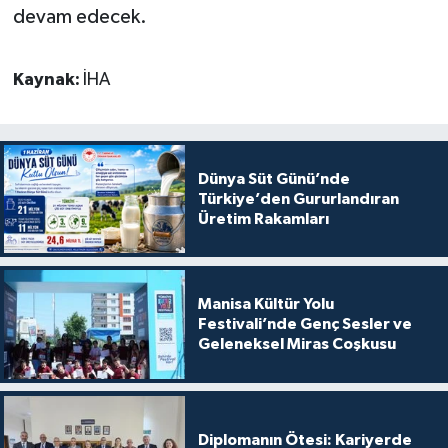
devam edecek.
Kaynak:
İHA
Dünya Süt Günü’nde
Türkiye’den Gururlandıran
Üretim Rakamları
Manisa Kültür Yolu
Festivali’nde Genç Sesler ve
Geleneksel Miras Coşkusu
Diplomanın Ötesi: Kariyerde