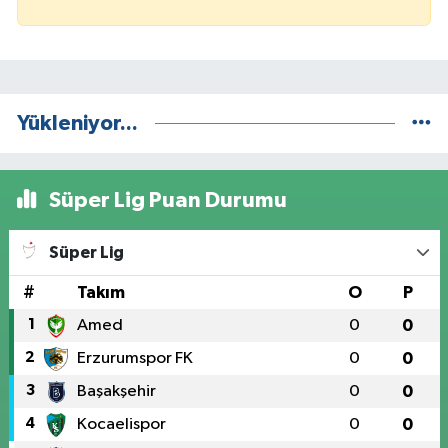
Yükleniyor...
Süper Lig Puan Durumu
Süper Lig
#
Takım
O
P
1
Amed
0
0
2
Erzurumspor FK
0
0
3
Başakşehir
0
0
4
Kocaelispor
0
0