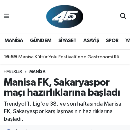
MANİSA
Hava Durumu
GÜNDEM
Trafik Durumu
MANİSA
GÜNDEM
SİYASET
ASAYİŞ
SPOR
Y
SİYASET
Süper Lig Puan Durumu ve Fikstür
16:59
Manisa Kültür Yolu Festivali'nde Gastronomi Rüzgarı: Lezzetin Yıldızı "Manisa Kebabı" Oldu!
ASAYİŞ
Tüm Manşetler
HABERLER
MANİSA
Manisa FK, Sakaryaspor
SPOR
Son Dakika Haberleri
maçı hazırlıklarına başladı
YAŞAM
Haber Arşivi
Trendyol 1. Lig'de 38. ve son haftasında Manisa
RESMİ REKLAM
FK, Sakaryaspor karşılaşmasının hazırlıklarına
başladı.