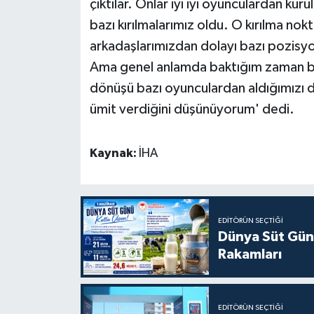
çıktılar. Onlar iyi iyi oyunculardan kur
bazı kırılmalarımız oldu. O kırılma nok
arkadaşlarımızdan dolayı bazı pozisyon
Ama genel anlamda baktığım zaman biz
dönüşü bazı oyunculardan aldığımızı d
ümit verdiğini düşünüyorum' dedi.
Kaynak:
İHA
EDITÖRÜN SEÇTIĞI
Dünya Süt Gün
Rakamları
EDITÖRÜN SEÇTIĞI