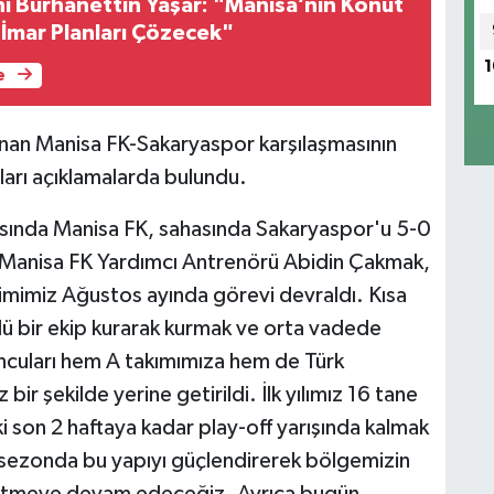
 Burhanettin Yaşar: "Manisa’nın Konut
i İmar Planları Çözecek"
1
e
anan Manisa FK-Sakaryaspor karşılaşmasının
uları açıklamalarda bulundu.
masında Manisa FK, sahasında Sakaryaspor'u 5-0
 Manisa FK Yardımcı Antrenörü Abidin Çakmak,
imimiz Ağustos ayında görevi devraldı. Kısa
lü bir ekip kurarak kurmak ve orta vadede
ncuları hem A takımımıza hem de Türk
ir şekilde yerine getirildi. İlk yılımız 16 tane
i son 2 haftaya kadar play-off yarışında kalmak
i sezonda bu yapıyı güçlendirerek bölgemizin