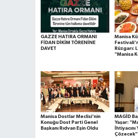
GAZZE HATIRA ORMANI
Manisa Kül
FİDAN DİKİM TÖRENİNE
Festivali
DAVET
Rüzgarı: L
"Manisa K
Manisa Dostlar Meclisi’nin
MAGİD Baş
Konuğu Dost Parti Genel
Yaşar: "M
Başkanı Rıdvan Eşin Oldu
İhtiyacını 
Çözecek"