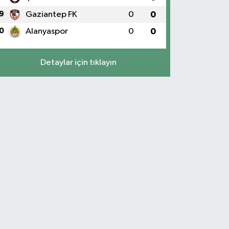
9
Gaziantep FK
0
0
0
Alanyaspor
0
0
Detaylar için tıklayın