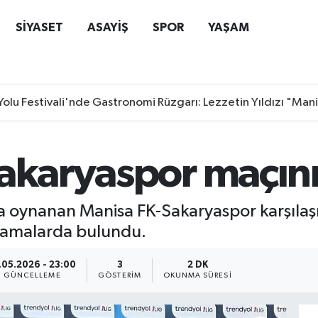
SİYASET
ASAYİŞ
SPOR
YAŞAM
Yolu Festivali'nde Gastronomi Rüzgarı: Lezzetin Yıldızı "Man
Sakaryaspor maçın
nda oynanan Manisa FK-Sakaryaspor karşılaş
klamalarda bulundu.
.05.2026 - 23:00
3
2 DK
GÜNCELLEME
GÖSTERIM
OKUNMA SÜRESI