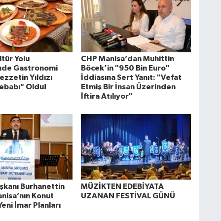
tür Yolu
CHP Manisa’dan Muhittin
'nde Gastronomi
Böcek’in "950 Bin Euro"
ezzetin Yıldızı
İddiasına Sert Yanıt: "Vefat
ebabı" Oldu!
Etmiş Bir İnsan Üzerinden
İftira Atılıyor"
kanı Burhanettin
MÜZİKTEN EDEBİYATA
anisa’nın Konut
UZANAN FESTİVAL GÜNÜ
Yeni İmar Planları