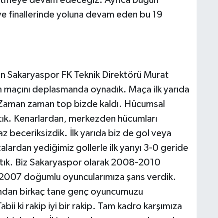
 etmeye devam edeceğiz. Ayrıca bugün
ye finallerinde yoluna devam eden bu 19
irten Sakaryaspor FK Teknik Direktörü Murat
 maçını deplasmanda oynadık. Maça ilk yarıda
 Zaman zaman top bizde kaldı. Hücumsal
ştık. Kenarlardan, merkezden hücumları
z beceriksizdik. İlk yarıda biz de gol veya
atalardan yediğimiz gollerle ilk yarıyı 3-0 geride
aktık. Biz Sakaryaspor olarak 2008-2010
 2007 doğumlu oyuncularımıza şans verdik.
ından birkaç tane genç oyuncumuzu
bii ki rakip iyi bir rakip. Tam kadro karşımıza