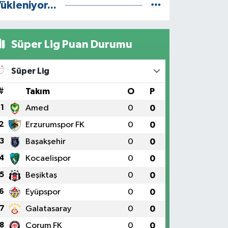
ükleniyor...
Süper Lig Puan Durumu
Süper Lig
#
Takım
O
P
1
Amed
0
0
2
Erzurumspor FK
0
0
3
Başakşehir
0
0
4
Kocaelispor
0
0
5
Beşiktaş
0
0
6
Eyüpspor
0
0
7
Galatasaray
0
0
8
Çorum FK
0
0