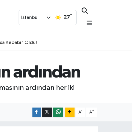
°
27
İstanbul
isa Kebabı" Oldu!
ın ardından
masının ardından her iki
-
+
A
A