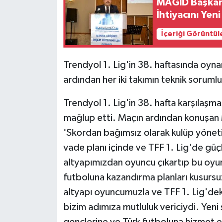
MAGİD Başkanı
İhtiyacını Yen
İçeriği Görüntül
Trendyol 1. Lig'in 38. haftasında oyn
ardından her iki takımın teknik soruml
Trendyol 1. Lig'in 38. hafta karşılaş
mağlup etti. Maçın ardından konuşan
'Skordan bağımsız olarak kulüp yönet
vade planı içinde ve TFF 1. Lig'de güç
altyapımızdan oyuncu çıkartıp bu oyu
futboluna kazandırma planları kusursuz b
altyapı oyuncumuzla ve TFF 1. Lig'dek
bizim adımıza mutluluk vericiydi. Yen