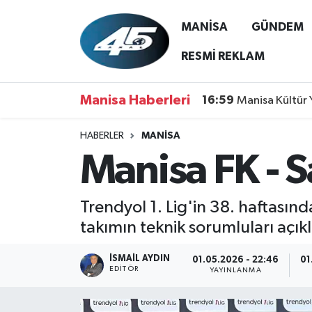
MANİSA
GÜNDEM
MANİSA
Hava Durumu
RESMİ REKLAM
GÜNDEM
Trafik Durumu
Manisa Haberleri
16:59
Manisa Kültür 
SİYASET
Süper Lig Puan Durumu ve Fikstür
HABERLER
MANİSA
Manisa FK - 
ASAYİŞ
Tüm Manşetler
SPOR
Son Dakika Haberleri
Trendyol 1. Lig'in 38. haftası
takımın teknik sorumluları açı
YAŞAM
Haber Arşivi
İSMAIL AYDIN
01.05.2026 - 22:46
01
RESMİ REKLAM
EDITÖR
YAYINLANMA