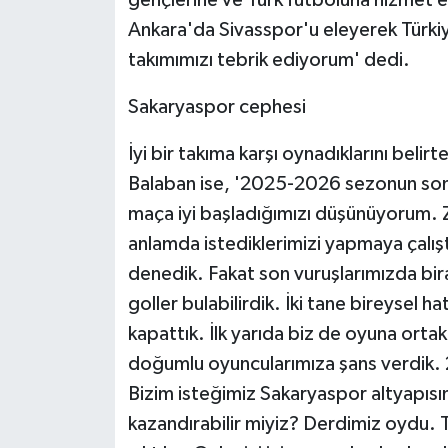
gençlerine ve Türk futboluna hizmet
Ankara'da Sivasspor'u eleyerek Türki
takımımızı tebrik ediyorum' dedi.
Sakaryaspor cephesi
İyi bir takıma karşı oynadıklarını bel
Balaban ise, '2025-2026 sezonun son
maça iyi başladığımızı düşünüyorum.
anlamda istediklerimizi yapmaya çalı
denedik. Fakat son vuruşlarımızda bira
goller bulabilirdik. İki tane bireysel h
kapattık. İlk yarıda biz de oyuna ort
doğumlu oyuncularımıza şans verdik.
Bizim isteğimiz Sakaryaspor altyapıs
kazandırabilir miyiz? Derdimiz oydu. Ta