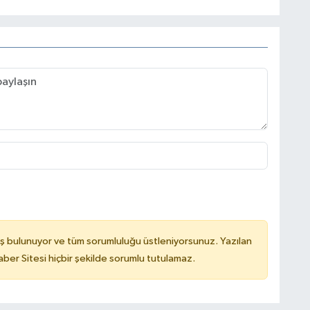
ş bulunuyor ve tüm sorumluluğu üstleniyorsunuz. Yazılan
er Sitesi hiçbir şekilde sorumlu tutulamaz.