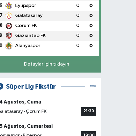
6
Eyüpspor
0
0
7
Galatasaray
0
0
8
Çorum FK
0
0
9
Gaziantep FK
0
0
0
Alanyaspor
0
0
Detaylar için tıklayın
Süper Lig Fikstür
4 Ağustos, Cuma
alatasaray - Çorum FK
21:30
5 Ağustos, Cumartesi
onyaspor - Rizespor
19:00