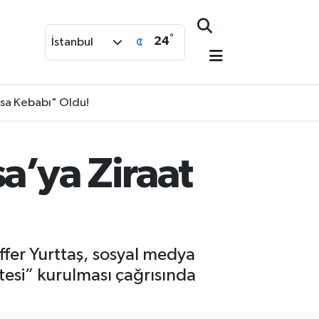
°
24
İstanbul
isa Kebabı" Oldu!
a’ya Ziraat
ffer Yurttaş, sosyal medya
tesi” kurulması çağrısında