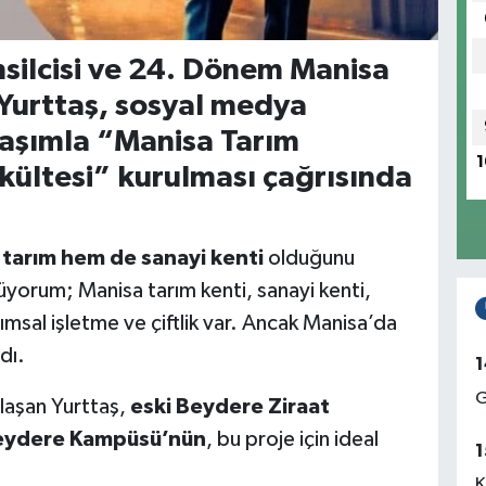
silcisi ve 24. Dönem Manisa
Yurttaş
, sosyal medya
laşımla
“Manisa Tarım
1
akültesi”
kurulması çağrısında
m
tarım hem de sanayi kenti
olduğunu
lüyorum; Manisa tarım kenti, sanayi kenti,
msal işletme ve çiftlik var. Ancak Manisa’da
dı.
1
G
ylaşan Yurttaş,
eski Beydere Ziraat
eydere Kampüsü’nün
, bu proje için ideal
1
K