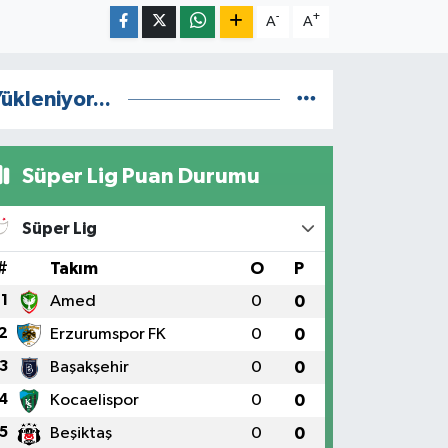
-
+
A
A
ükleniyor...
Süper Lig Puan Durumu
Süper Lig
#
Takım
O
P
1
Amed
0
0
2
Erzurumspor FK
0
0
3
Başakşehir
0
0
4
Kocaelispor
0
0
5
Beşiktaş
0
0