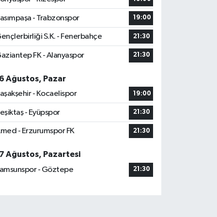
asımpaşa - Trabzonspor
19:00
ençlerbirliği S.K. - Fenerbahçe
21:30
aziantep FK - Alanyaspor
21:30
6 Ağustos, Pazar
aşakşehir - Kocaelispor
19:00
eşiktaş - Eyüpspor
21:30
med - Erzurumspor FK
21:30
7 Ağustos, Pazartesi
amsunspor - Göztepe
21:30