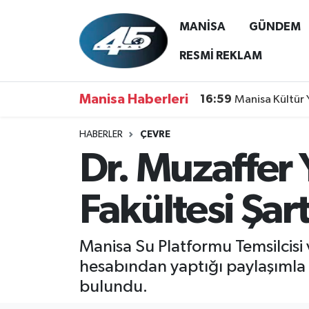
MANİSA
GÜNDEM
MANİSA
Hava Durumu
RESMİ REKLAM
GÜNDEM
Trafik Durumu
Manisa Haberleri
16:59
Manisa Kültür 
SİYASET
Süper Lig Puan Durumu ve Fikstür
HABERLER
ÇEVRE
Dr. Muzaffer 
ASAYİŞ
Tüm Manşetler
SPOR
Son Dakika Haberleri
Fakültesi Şar
YAŞAM
Haber Arşivi
Manisa Su Platformu Temsilcisi
RESMİ REKLAM
hesabından yaptığı paylaşımla “
bulundu.