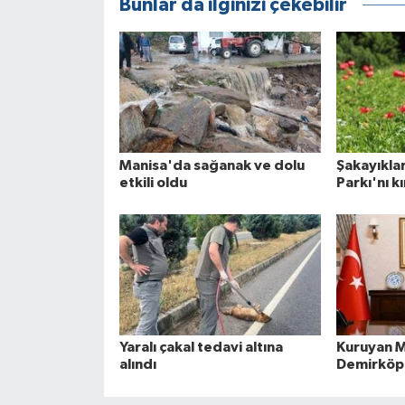
Bunlar da ilginizi çekebilir
Manisa'da sağanak ve dolu
Şakayıklar 
etkili oldu
Parkı'nı k
Yaralı çakal tedavi altına
Kuruyan 
alındı
Demirköpr