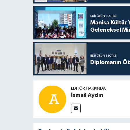
EDITÖRÜN SEÇTIĞI
Manisa Kültür 
Geleneksel Mi
EDITÖRÜN SEÇTIĞI
Diplomanın Öt
EDITÖR HAKKINDA
İsmail Aydın