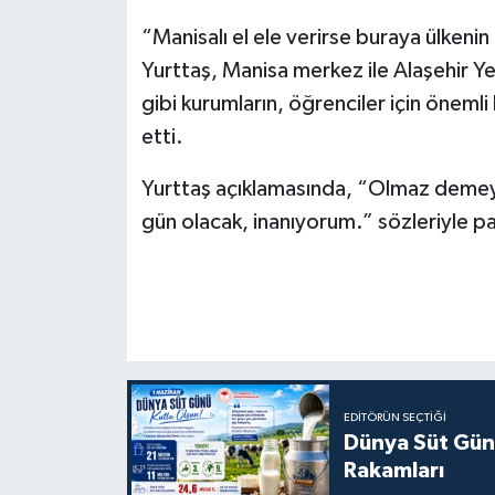
“Manisalı el ele verirse buraya ülkenin
Yurttaş, Manisa merkez ile Alaşehir Ye
gibi kurumların, öğrenciler için önemli
etti.
Yurttaş açıklamasında, “Olmaz demeyin
gün olacak, inanıyorum.” sözleriyle p
EDITÖRÜN SEÇTIĞI
Dünya Süt Gün
Rakamları