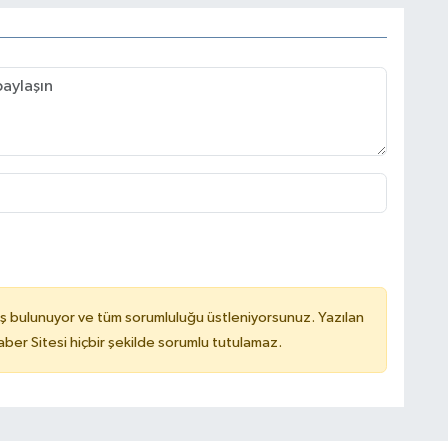
ş bulunuyor ve tüm sorumluluğu üstleniyorsunuz. Yazılan
er Sitesi hiçbir şekilde sorumlu tutulamaz.