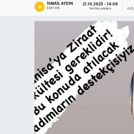
İSMAIL AYDIN
21.10.2025 - 14:09
EDITÖR
YAYINLANMA
GÖS