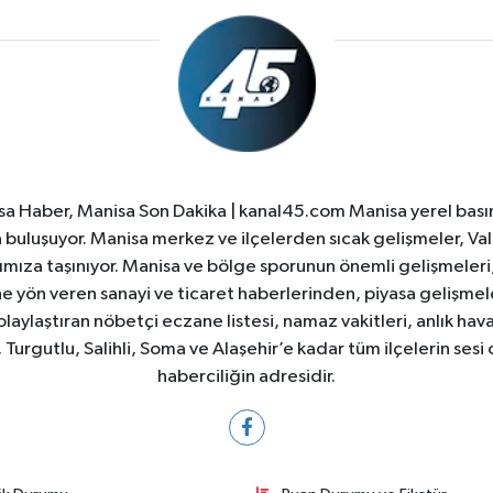
a Haber, Manisa Son Dakika | kanal45.com Manisa yerel basın
yla buluşuyor. Manisa merkez ve ilçelerden sıcak gelişmeler, Val
ıza taşınıyor. Manisa ve bölge sporunun önemli gelişmeleri, 
e yön veren sanayi ve ticaret haberlerinden, piyasa gelişme
laylaştıran nöbetçi eczane listesi, namaz vakitleri, anlık hava
Turgutlu, Salihli, Soma ve Alaşehir’e kadar tüm ilçelerin sesi 
haberciliğin adresidir.