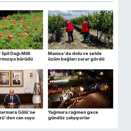
Spil Dağı Milli
Manisa'da dolu ve selde
ırmızıya bürüdü
üzüm bağları zarar gördü
Marmara Gölü'ne
Yağmura rağmen gece
ü'den can suyu
gündüz çalışıyorlar