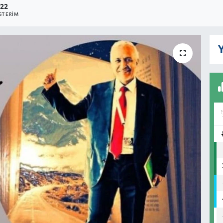
22
TERIM
Y