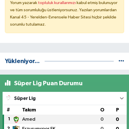
Yorum yazarak
topluluk kurallarımızı
kabul etmiş bulunuyor
ve tüm sorumluluğu üstleniyorsunuz. Yazılan yorumlardan
Kanal 45 - Yerelden-Evrensele Haber Sitesi hiçbir şekilde
sorumlu tutulamaz.
Yükleniyor...
Süper Lig Puan Durumu
Süper Lig
#
Takım
O
P
1
Amed
0
0
2
Erzurumspor FK
0
0