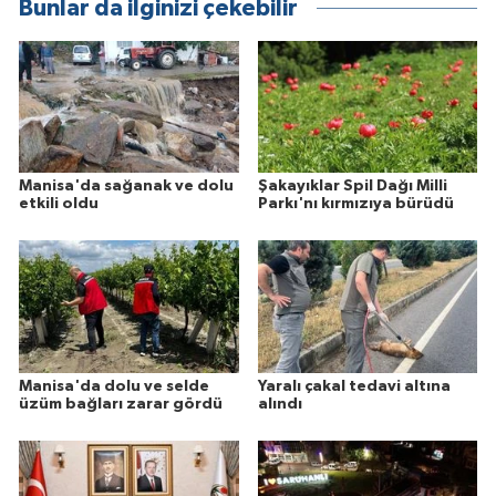
Bunlar da ilginizi çekebilir
Manisa'da sağanak ve dolu
Şakayıklar Spil Dağı Milli
etkili oldu
Parkı'nı kırmızıya bürüdü
Manisa'da dolu ve selde
Yaralı çakal tedavi altına
üzüm bağları zarar gördü
alındı