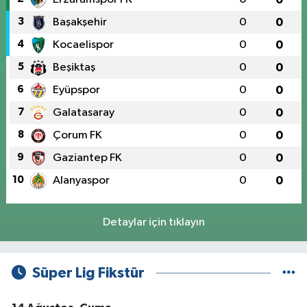
3
Başakşehir
0
0
4
Kocaelispor
0
0
5
Beşiktaş
0
0
6
Eyüpspor
0
0
7
Galatasaray
0
0
8
Çorum FK
0
0
9
Gaziantep FK
0
0
10
Alanyaspor
0
0
Detaylar için tıklayın
Süper Lig Fikstür