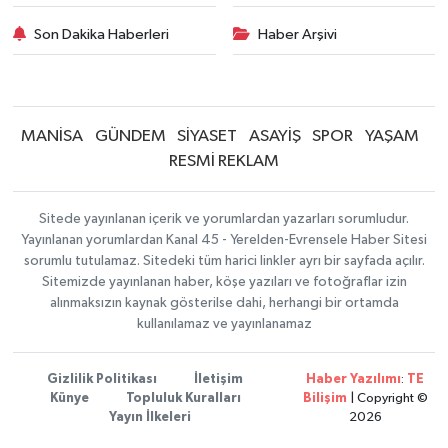
Son Dakika Haberleri
Haber Arşivi
MANİSA
GÜNDEM
SİYASET
ASAYİŞ
SPOR
YAŞAM
RESMİ REKLAM
Sitede yayınlanan içerik ve yorumlardan yazarları sorumludur.
Yayınlanan yorumlardan Kanal 45 - Yerelden-Evrensele Haber Sitesi
sorumlu tutulamaz. Sitedeki tüm harici linkler ayrı bir sayfada açılır.
Sitemizde yayınlanan haber, köşe yazıları ve fotoğraflar izin
alınmaksızın kaynak gösterilse dahi, herhangi bir ortamda
kullanılamaz ve yayınlanamaz
Gizlilik Politikası
İletişim
Haber Yazılımı
:
TE
Künye
Topluluk Kuralları
Bilişim
| Copyright ©
Yayın İlkeleri
2026