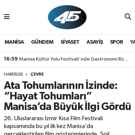
MANİSA
Hava Durumu
GÜNDEM
Trafik Durumu
MANİSA
GÜNDEM
SİYASET
ASAYİŞ
SPOR
Y
SİYASET
Süper Lig Puan Durumu ve Fikstür
16:59
Manisa Kültür Yolu Festivali'nde Gastronomi Rüzgarı: Lezzetin Yıldızı "Manisa Kebabı" Oldu!
ASAYİŞ
Tüm Manşetler
HABERLER
ÇEVRE
Ata Tohumlarının İzinde:
SPOR
Son Dakika Haberleri
“Hayat Tohumları”
YAŞAM
Haber Arşivi
Manisa’da Büyük İlgi Gördü
RESMİ REKLAM
26. Uluslararası İzmir Kısa Film Festivali
kapsamında bu yıl ilk kez Manisa’da
gerçekleştirilen film gösterimlerinde, Spil