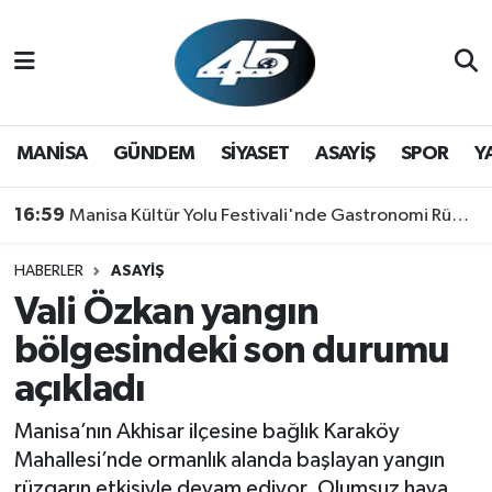
MANİSA
Hava Durumu
GÜNDEM
Trafik Durumu
MANİSA
GÜNDEM
SİYASET
ASAYİŞ
SPOR
Y
SİYASET
Süper Lig Puan Durumu ve Fikstür
16:59
Manisa Kültür Yolu Festivali'nde Gastronomi Rüzgarı: Lezzetin Yıldızı "Manisa Kebabı" Oldu!
ASAYİŞ
Tüm Manşetler
HABERLER
ASAYİŞ
Vali Özkan yangın
SPOR
Son Dakika Haberleri
bölgesindeki son durumu
YAŞAM
Haber Arşivi
açıkladı
RESMİ REKLAM
Manisa’nın Akhisar ilçesine bağlık Karaköy
Mahallesi’nde ormanlık alanda başlayan yangın
rüzgarın etkisiyle devam ediyor. Olumsuz hava