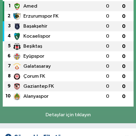
1
Amed
0
0
2
Erzurumspor FK
0
0
3
Başakşehir
0
0
4
Kocaelispor
0
0
5
Beşiktaş
0
0
6
Eyüpspor
0
0
7
Galatasaray
0
0
8
Çorum FK
0
0
9
Gaziantep FK
0
0
10
Alanyaspor
0
0
Detaylar için tıklayın