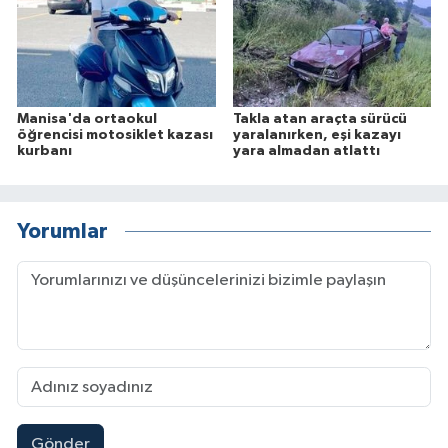
Manisa'da ortaokul
Takla atan araçta sürücü
öğrencisi motosiklet kazası
yaralanırken, eşi kazayı
kurbanı
yara almadan atlattı
Yorumlar
Gönder