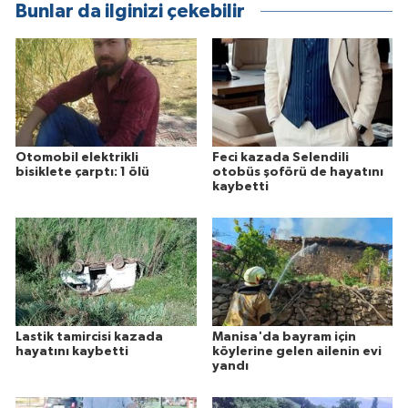
Bunlar da ilginizi çekebilir
Otomobil elektrikli
Feci kazada Selendili
bisiklete çarptı: 1 ölü
otobüs şoförü de hayatını
kaybetti
Lastik tamircisi kazada
Manisa'da bayram için
hayatını kaybetti
köylerine gelen ailenin evi
yandı