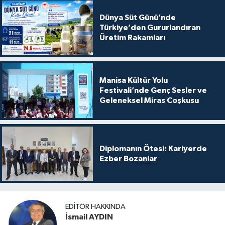
Dünya Süt Günü’nde
Türkiye’den Gururlandıran
Üretim Rakamları
Manisa Kültür Yolu
Festivali’nde Genç Sesler ve
Geleneksel Miras Coşkusu
Diplomanın Ötesi: Kariyerde
Ezber Bozanlar
EDITÖR HAKKINDA
İsmail AYDIN