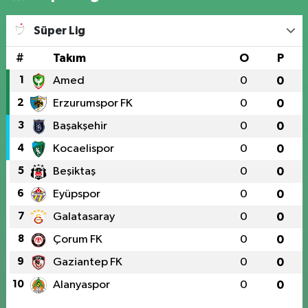
Süper Lig
#
Takım
O
P
1
Amed
0
0
2
Erzurumspor FK
0
0
3
Başakşehir
0
0
4
Kocaelispor
0
0
5
Beşiktaş
0
0
6
Eyüpspor
0
0
7
Galatasaray
0
0
8
Çorum FK
0
0
9
Gaziantep FK
0
0
10
Alanyaspor
0
0