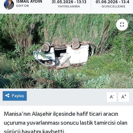
İSMAIL AYDIN
31.05.2026 - 13:13
01.06.2026 - 13:41
EDITÖR
YAYINLANMA
GÜNCELLEME
Paylaş
-
+
A
A
Manisa'nın Alaşehir ilçesinde hafif ticari aracın
uçuruma yuvarlanması sonucu lastik tamircisi olan
sürücü hayatını kaybetti.