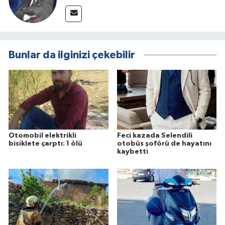
Bunlar da ilginizi çekebilir
Otomobil elektrikli
Feci kazada Selendili
bisiklete çarptı: 1 ölü
otobüs şoförü de hayatını
kaybetti