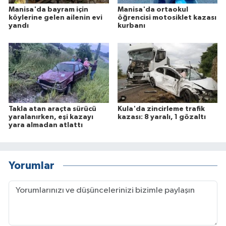
Manisa'da bayram için
Manisa'da ortaokul
köylerine gelen ailenin evi
öğrencisi motosiklet kazası
yandı
kurbanı
Takla atan araçta sürücü
Kula'da zincirleme trafik
yaralanırken, eşi kazayı
kazası: 8 yaralı, 1 gözaltı
yara almadan atlattı
Yorumlar