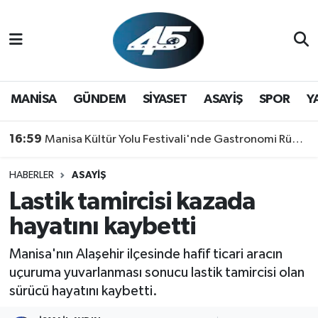
MANİSA
Hava Durumu
GÜNDEM
Trafik Durumu
MANİSA
GÜNDEM
SİYASET
ASAYİŞ
SPOR
Y
SİYASET
Süper Lig Puan Durumu ve Fikstür
16:59
Manisa Kültür Yolu Festivali'nde Gastronomi Rüzgarı: Lezzetin Yıldızı "Manisa Kebabı" Oldu!
ASAYİŞ
Tüm Manşetler
HABERLER
ASAYİŞ
Lastik tamircisi kazada
SPOR
Son Dakika Haberleri
hayatını kaybetti
YAŞAM
Haber Arşivi
Manisa'nın Alaşehir ilçesinde hafif ticari aracın
RESMİ REKLAM
uçuruma yuvarlanması sonucu lastik tamircisi olan
sürücü hayatını kaybetti.