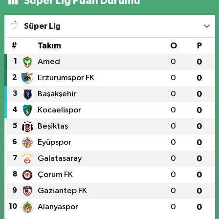
Süper Lig Puan Durumu
Süper Lig
#
Takım
O
P
1
Amed
0
0
2
Erzurumspor FK
0
0
3
Başakşehir
0
0
4
Kocaelispor
0
0
5
Beşiktaş
0
0
6
Eyüpspor
0
0
7
Galatasaray
0
0
8
Çorum FK
0
0
9
Gaziantep FK
0
0
10
Alanyaspor
0
0