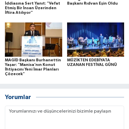
İddiasına Sert Yanıt: "Vefat
Başkanı Rıdvan Eşin Oldu
Etmiş Bir İnsan Üzerinden
İftira Atılıyor"
MAGİD Başkanı Burhanettin
MÜZİKTEN EDEBİYATA
Yaşar: "Manisa’nın Konut
UZANAN FESTİVAL GÜNÜ
İhtiyacını Yeni İmar Planları
Çözecek"
Yorumlar