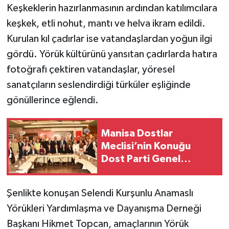
Keşkeklerin hazırlanmasının ardından katılımcılara
keşkek, etli nohut, mantı ve helva ikram edildi.
Kurulan kıl çadırlar ise vatandaşlardan yoğun ilgi
gördü. Yörük kültürünü yansıtan çadırlarda hatıra
fotoğrafı çektiren vatandaşlar, yöresel
sanatçıların seslendirdiği türküler eşliğinde
gönüllerince eğlendi.
Manisa Dostlar
Meclisi’nin Konuğu
Dost Parti Genel
Başkanı Rıdvan Eşin
Oldu
Şenlikte konuşan Selendi Kurşunlu Anamaslı
Yörükleri Yardımlaşma ve Dayanışma Derneği
Başkanı Hikmet Topcan, amaçlarının Yörük