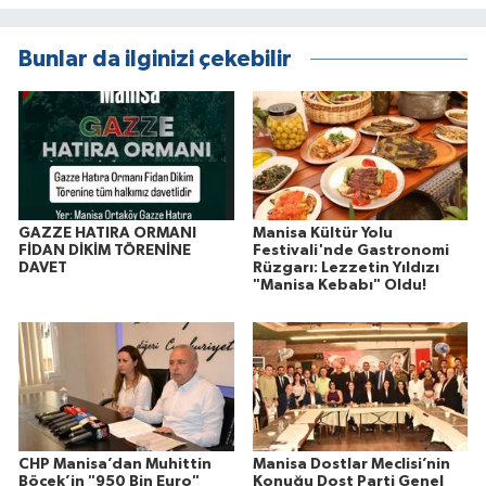
Bunlar da ilginizi çekebilir
GAZZE HATIRA ORMANI
Manisa Kültür Yolu
FİDAN DİKİM TÖRENİNE
Festivali'nde Gastronomi
DAVET
Rüzgarı: Lezzetin Yıldızı
"Manisa Kebabı" Oldu!
CHP Manisa’dan Muhittin
Manisa Dostlar Meclisi’nin
Böcek’in "950 Bin Euro"
Konuğu Dost Parti Genel