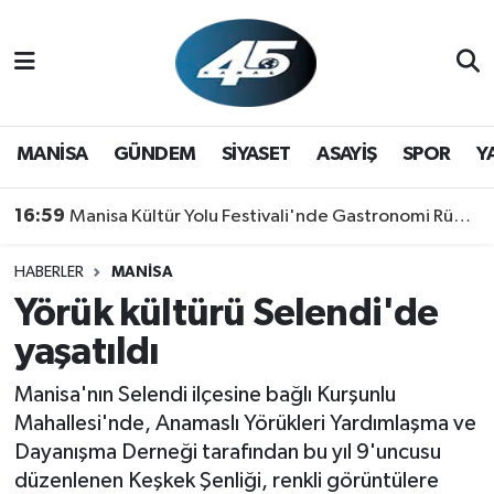
MANİSA
Hava Durumu
GÜNDEM
Trafik Durumu
MANİSA
GÜNDEM
SİYASET
ASAYİŞ
SPOR
Y
SİYASET
Süper Lig Puan Durumu ve Fikstür
16:59
Manisa Kültür Yolu Festivali'nde Gastronomi Rüzgarı: Lezzetin Yıldızı "Manisa Kebabı" Oldu!
ASAYİŞ
Tüm Manşetler
HABERLER
MANİSA
Yörük kültürü Selendi'de
SPOR
Son Dakika Haberleri
yaşatıldı
YAŞAM
Haber Arşivi
Manisa'nın Selendi ilçesine bağlı Kurşunlu
RESMİ REKLAM
Mahallesi'nde, Anamaslı Yörükleri Yardımlaşma ve
Dayanışma Derneği tarafından bu yıl 9'uncusu
düzenlenen Keşkek Şenliği, renkli görüntülere