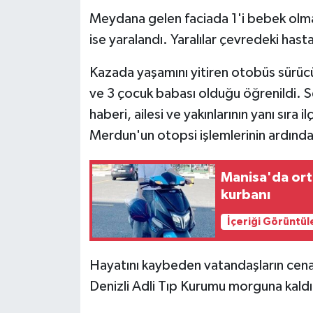
Meydana gelen faciada 1'i bebek olmak
ise yaralandı. Yaralılar çevredeki hasta
Kazada yaşamını yitiren otobüs sürüc
ve 3 çocuk babası olduğu öğrenildi. S
haberi, ailesi ve yakınlarının yanı sır
Merdun'un otopsi işlemlerinin ardında
Manisa'da ort
kurbanı
İçeriği Görüntül
Hayatını kaybeden vatandaşların cenazel
Denizli Adli Tıp Kurumu morguna kaldır