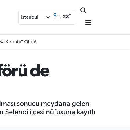
°
23
İstanbul
isa Kebabı" Oldu!
förü de
 alması sonucu meydana gelen
 Selendi ilçesi nüfusuna kayıtlı