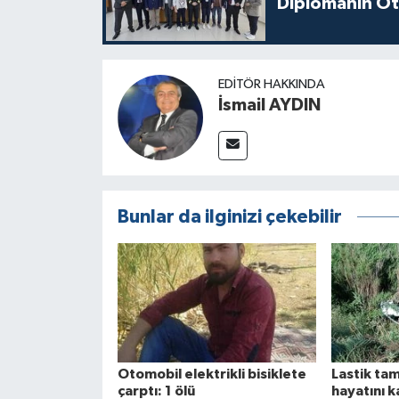
Diplomanın Öt
EDITÖR HAKKINDA
İsmail AYDIN
Bunlar da ilginizi çekebilir
Otomobil elektrikli bisiklete
Lastik tam
çarptı: 1 ölü
hayatını k