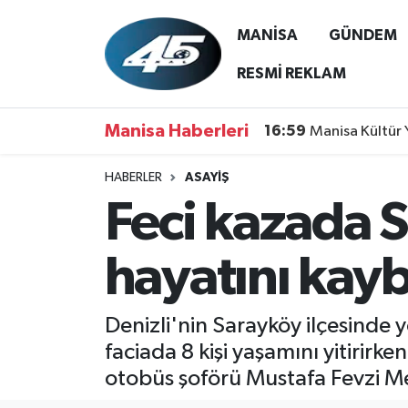
MANİSA
GÜNDEM
MANİSA
Hava Durumu
RESMİ REKLAM
GÜNDEM
Trafik Durumu
Manisa Haberleri
16:59
Manisa Kültür 
SİYASET
Süper Lig Puan Durumu ve Fikstür
HABERLER
ASAYİŞ
Feci kazada S
ASAYİŞ
Tüm Manşetler
SPOR
Son Dakika Haberleri
hayatını kayb
YAŞAM
Haber Arşivi
Denizli'nin Sarayköy ilçesinde
RESMİ REKLAM
faciada 8 kişi yaşamını yitirirk
otobüs şoförü Mustafa Fevzi M