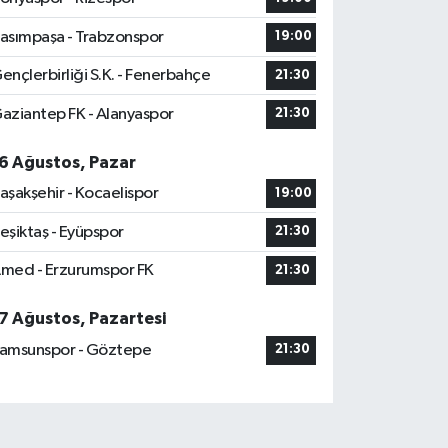
asımpaşa - Trabzonspor
19:00
ençlerbirliği S.K. - Fenerbahçe
21:30
aziantep FK - Alanyaspor
21:30
6 Ağustos, Pazar
aşakşehir - Kocaelispor
19:00
eşiktaş - Eyüpspor
21:30
med - Erzurumspor FK
21:30
7 Ağustos, Pazartesi
amsunspor - Göztepe
21:30