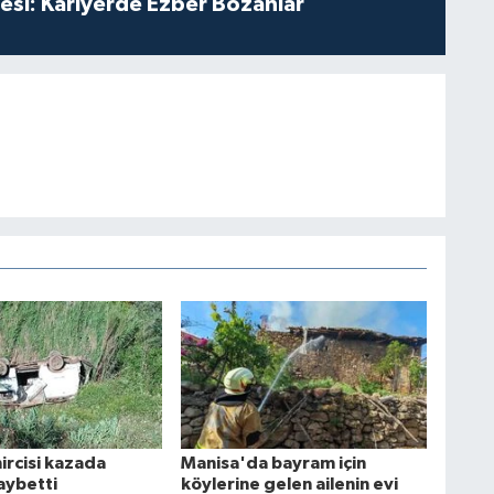
esi: Kariyerde Ezber Bozanlar
ircisi kazada
Manisa'da bayram için
aybetti
köylerine gelen ailenin evi