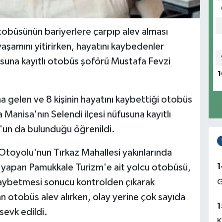
otobüsünün bariyerlere çarpıp alev alması
aşamını yitirirken, hayatını kaybedenler
usuna kayıtlı otobüs şoförü Mustafa Fevzi
1
 gelen ve 8 kişinin hayatını kaybettiği otobüs
 Manisa'nın Selendi ilçesi nüfusuna kayıtlı
un da bulunduğu öğrenildi.
Otoyolu'nun Tırkaz Mahallesi yakınlarında
1
i yapan Pamukkale Turizm'e ait yolcu otobüsü,
kaybetmesi sonucu kontrolden çıkarak
G
n otobüs alev alırken, olay yerine çok sayıda
1
 sevk edildi.
K