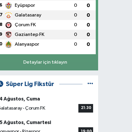
6
Eyüpspor
0
0
7
Galatasaray
0
0
8
Çorum FK
0
0
9
Gaziantep FK
0
0
0
Alanyaspor
0
0
Detaylar için tıklayın
Süper Lig Fikstür
4 Ağustos, Cuma
alatasaray - Çorum FK
21:30
5 Ağustos, Cumartesi
onyaspor - Rizespor
19:00