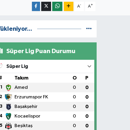
-
+
A
A
ükleniyor...
Süper Lig Puan Durumu
Süper Lig
#
Takım
O
P
1
Amed
0
0
2
Erzurumspor FK
0
0
3
Başakşehir
0
0
4
Kocaelispor
0
0
5
Beşiktaş
0
0