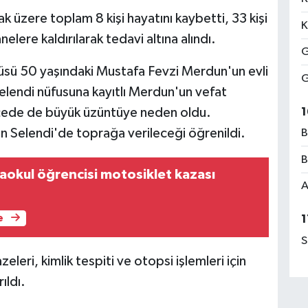
 üzere toplam 8 kişi hayatını kaybetti, 33 kişi
K
nelere kaldırılarak tedavi altına alındı.
G
üsü 50 yaşındaki Mustafa Fevzi Merdun'un evli
G
elendi nüfusuna kayıtlı Merdun'un vefat
1
a ilçede de büyük üzüntüye neden oldu.
n Selendi'de toprağa verileceği öğrenildi.
B
B
aokul öğrencisi motosiklet kazası
A
e
1
S
eri, kimlik tespiti ve otopsi işlemleri için
ıldı.