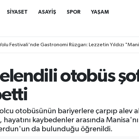
SİYASET
ASAYİŞ
SPOR
YAŞAM
Yolu Festivali'nde Gastronomi Rüzgarı: Lezzetin Yıldızı "Man
elendili otobüs şo
etti
 yolcu otobüsünün bariyerlere çarpıp alev
en, hayatını kaybedenler arasında Manisa'nın
erdun'un da bulunduğu öğrenildi.