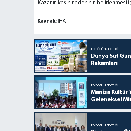
Kazanın kesin nedeninin belirlenmesi iç
Kaynak:
İHA
EDITÖRÜN SEÇTIĞI
Dünya Süt Gün
Rakamları
EDITÖRÜN SEÇTIĞI
Manisa Kültür 
Geleneksel Mi
EDITÖRÜN SEÇTIĞI