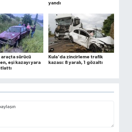
yandı
 araçta sürücü
Kula'da zincirleme trafik
en, eşi kazayı yara
kazası: 8 yaralı, 1 gözaltı
tlattı