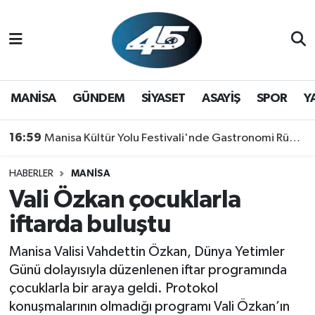
MANİSA
Hava Durumu
GÜNDEM
Trafik Durumu
MANİSA
GÜNDEM
SİYASET
ASAYİŞ
SPOR
Y
SİYASET
Süper Lig Puan Durumu ve Fikstür
16:59
Manisa Kültür Yolu Festivali'nde Gastronomi Rüzgarı: Lezzetin Yıldızı "Manisa Kebabı" Oldu!
ASAYİŞ
Tüm Manşetler
HABERLER
MANİSA
Vali Özkan çocuklarla
SPOR
Son Dakika Haberleri
iftarda buluştu
YAŞAM
Haber Arşivi
Manisa Valisi Vahdettin Özkan, Dünya Yetimler
RESMİ REKLAM
Günü dolayısıyla düzenlenen iftar programında
çocuklarla bir araya geldi. Protokol
konuşmalarının olmadığı programı Vali Özkan’ın