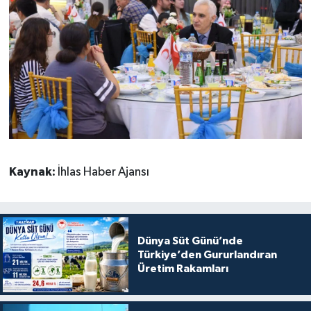
Kaynak:
İhlas Haber Ajansı
Dünya Süt Günü’nde
Türkiye’den Gururlandıran
Üretim Rakamları