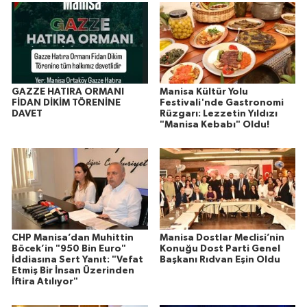
GAZZE HATIRA ORMANI
Manisa Kültür Yolu
FİDAN DİKİM TÖRENİNE
Festivali'nde Gastronomi
DAVET
Rüzgarı: Lezzetin Yıldızı
"Manisa Kebabı" Oldu!
CHP Manisa’dan Muhittin
Manisa Dostlar Meclisi’nin
Böcek’in "950 Bin Euro"
Konuğu Dost Parti Genel
İddiasına Sert Yanıt: "Vefat
Başkanı Rıdvan Eşin Oldu
Etmiş Bir İnsan Üzerinden
İftira Atılıyor"