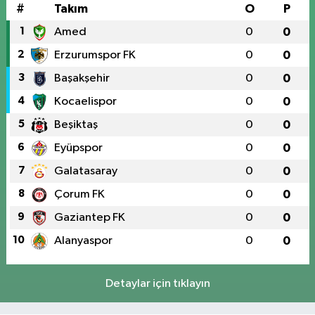
#
Takım
O
P
1
Amed
0
0
2
Erzurumspor FK
0
0
3
Başakşehir
0
0
4
Kocaelispor
0
0
5
Beşiktaş
0
0
6
Eyüpspor
0
0
7
Galatasaray
0
0
8
Çorum FK
0
0
9
Gaziantep FK
0
0
10
Alanyaspor
0
0
Detaylar için tıklayın