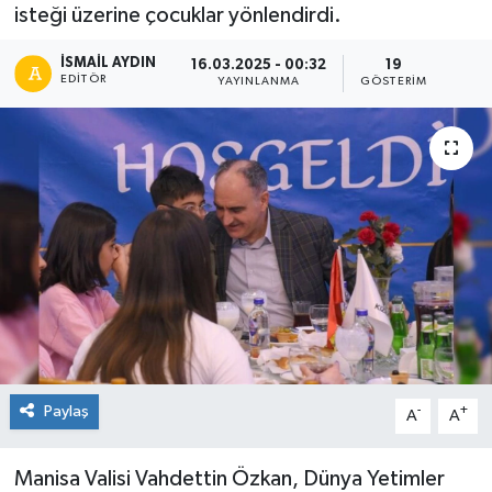
isteği üzerine çocuklar yönlendirdi.
İSMAIL AYDIN
16.03.2025 - 00:32
19
EDITÖR
YAYINLANMA
GÖSTERIM
Paylaş
-
+
A
A
Manisa Valisi Vahdettin Özkan, Dünya Yetimler