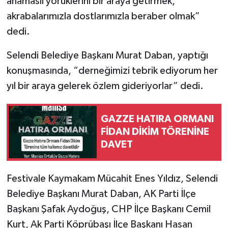
anamaslı yörüklerini bir araya getirmek,
akrabalarımızla dostlarımızla beraber olmak”
dedi.
Selendi Belediye Başkanı Murat Daban, yaptığı
konuşmasında, “derneğimizi tebrik ediyorum her
yıl bir araya gelerek özlem gideriyorlar” dedi.
GAZZE HATIRA ORMANI
FİDAN DİKİM TÖRENİNE
DAVET
Festivale Kaymakam Mücahit Enes Yıldız, Selendi
Belediye Başkanı Murat Daban, AK Parti İlçe
Başkanı Şafak Aydoğuş, CHP İlçe Başkanı Cemil
Kurt, Ak Parti Köprübaşı İlçe Başkanı Hasan