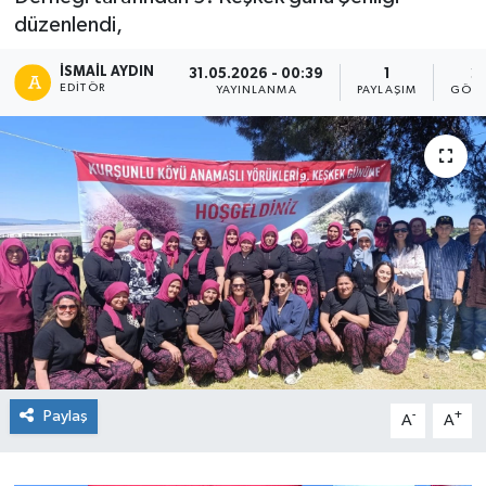
düzenlendi,
İSMAIL AYDIN
31.05.2026 - 00:39
1
2
EDITÖR
YAYINLANMA
PAYLAŞIM
GÖST
Paylaş
-
+
A
A