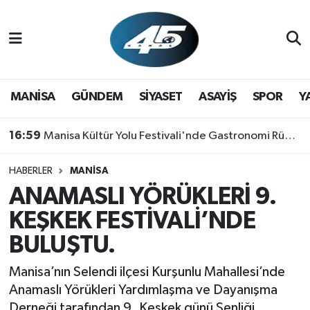
MANİSA
Hava Durumu
GÜNDEM
Trafik Durumu
MANİSA
GÜNDEM
SİYASET
ASAYİŞ
SPOR
Y
SİYASET
Süper Lig Puan Durumu ve Fikstür
16:59
Manisa Kültür Yolu Festivali'nde Gastronomi Rüzgarı: Lezzetin Yıldızı "Manisa Kebabı" Oldu!
ASAYİŞ
Tüm Manşetler
HABERLER
MANİSA
ANAMASLI YÖRÜKLERİ 9.
SPOR
Son Dakika Haberleri
KEŞKEK FESTİVALİ’NDE
YAŞAM
Haber Arşivi
BULUŞTU.
RESMİ REKLAM
Manisa’nın Selendi ilçesi Kurşunlu Mahallesi’nde
Anamaslı Yörükleri Yardımlaşma ve Dayanışma
Derneği tarafından 9. Keşkek günü Şenliği