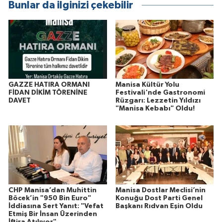
Bunlar da ilginizi çekebilir
GAZZE HATIRA ORMANI
Manisa Kültür Yolu
FİDAN DİKİM TÖRENİNE
Festivali'nde Gastronomi
DAVET
Rüzgarı: Lezzetin Yıldızı
"Manisa Kebabı" Oldu!
CHP Manisa’dan Muhittin
Manisa Dostlar Meclisi’nin
Böcek’in "950 Bin Euro"
Konuğu Dost Parti Genel
İddiasına Sert Yanıt: "Vefat
Başkanı Rıdvan Eşin Oldu
Etmiş Bir İnsan Üzerinden