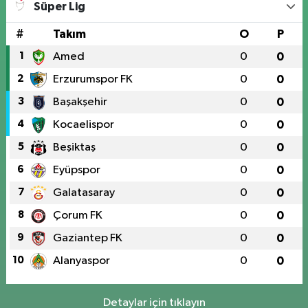
Süper Lig
#
Takım
O
P
1
Amed
0
0
2
Erzurumspor FK
0
0
3
Başakşehir
0
0
4
Kocaelispor
0
0
5
Beşiktaş
0
0
6
Eyüpspor
0
0
7
Galatasaray
0
0
8
Çorum FK
0
0
9
Gaziantep FK
0
0
10
Alanyaspor
0
0
Detaylar için tıklayın