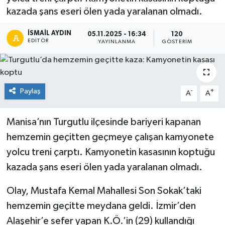
kazada şans eseri ölen yada yaralanan olmadı.
İSMAIL AYDIN
05.11.2025 - 16:34
120
EDITÖR
YAYINLANMA
GÖSTERIM
Paylaş
-
+
A
A
Manisa’nın Turgutlu ilçesinde bariyeri kapanan
hemzemin geçitten geçmeye çalışan kamyonete
yolcu treni çarptı. Kamyonetin kasasının koptuğu
kazada şans eseri ölen yada yaralanan olmadı.
Olay, Mustafa Kemal Mahallesi Son Sokak’taki
hemzemin geçitte meydana geldi. İzmir’den
Alaşehir’e sefer yapan K.Ö.’in (29) kullandığı