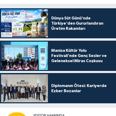
Dünya Süt Günü’nde
Türkiye’den Gururlandıran
Üretim Rakamları
Manisa Kültür Yolu
Festivali’nde Genç Sesler ve
Geleneksel Miras Coşkusu
Diplomanın Ötesi: Kariyerde
Ezber Bozanlar
EDITÖR HAKKINDA