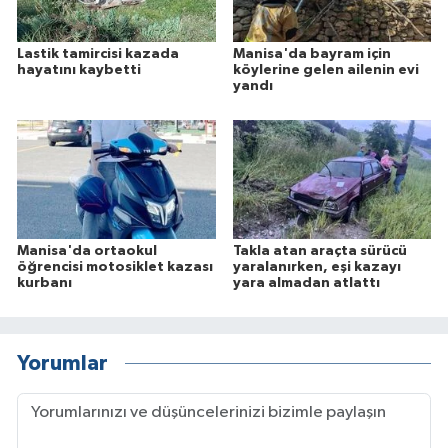
Lastik tamircisi kazada
Manisa'da bayram için
hayatını kaybetti
köylerine gelen ailenin evi
yandı
Manisa'da ortaokul
Takla atan araçta sürücü
öğrencisi motosiklet kazası
yaralanırken, eşi kazayı
kurbanı
yara almadan atlattı
Yorumlar