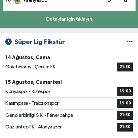
10
Alanyaspor
0
0
Detaylar için tıklayın
Süper Lig Fikstür
14 Ağustos, Cuma
Galatasaray - Çorum FK
21:30
15 Ağustos, Cumartesi
Konyaspor - Rizespor
19:00
Kasımpaşa - Trabzonspor
19:00
Gençlerbirliği S.K. - Fenerbahçe
21:30
Gaziantep FK - Alanyaspor
21:30