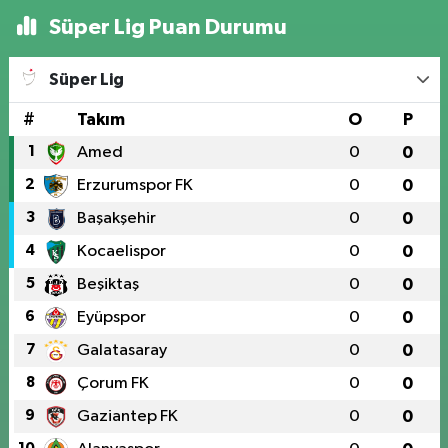
Süper Lig Puan Durumu
Süper Lig
#
Takım
O
P
1
Amed
0
0
2
Erzurumspor FK
0
0
3
Başakşehir
0
0
4
Kocaelispor
0
0
5
Beşiktaş
0
0
6
Eyüpspor
0
0
7
Galatasaray
0
0
8
Çorum FK
0
0
9
Gaziantep FK
0
0