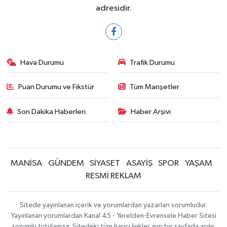
adresidir.
Hava Durumu
Trafik Durumu
Puan Durumu ve Fikstür
Tüm Manşetler
Son Dakika Haberleri
Haber Arşivi
MANİSA
GÜNDEM
SİYASET
ASAYİŞ
SPOR
YAŞAM
RESMİ REKLAM
Sitede yayınlanan içerik ve yorumlardan yazarları sorumludur.
Yayınlanan yorumlardan Kanal 45 - Yerelden-Evrensele Haber Sitesi
sorumlu tutulamaz. Sitedeki tüm harici linkler ayrı bir sayfada açılır.