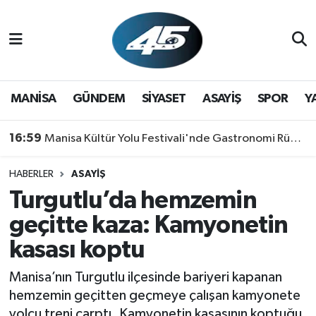
MANİSA
Hava Durumu
GÜNDEM
Trafik Durumu
MANİSA
GÜNDEM
SİYASET
ASAYİŞ
SPOR
Y
SİYASET
Süper Lig Puan Durumu ve Fikstür
16:59
Manisa Kültür Yolu Festivali'nde Gastronomi Rüzgarı: Lezzetin Yıldızı "Manisa Kebabı" Oldu!
ASAYİŞ
Tüm Manşetler
HABERLER
ASAYİŞ
Turgutlu’da hemzemin
SPOR
Son Dakika Haberleri
geçitte kaza: Kamyonetin
YAŞAM
Haber Arşivi
kasası koptu
RESMİ REKLAM
Manisa’nın Turgutlu ilçesinde bariyeri kapanan
hemzemin geçitten geçmeye çalışan kamyonete
yolcu treni çarptı. Kamyonetin kasasının koptuğu