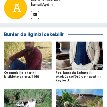
İsmail Aydın
Bunlar da ilginizi çekebilir
Otomobil elektrikli
Feci kazada Selendili
bisiklete çarptı: 1 ölü
otobüs şoförü de hayatını
kaybetti