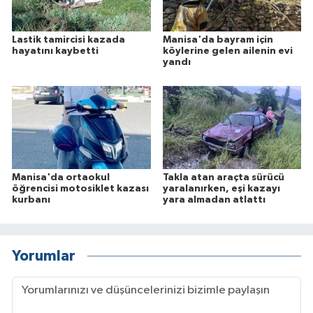
Lastik tamircisi kazada
Manisa'da bayram için
hayatını kaybetti
köylerine gelen ailenin evi
yandı
Manisa'da ortaokul
Takla atan araçta sürücü
öğrencisi motosiklet kazası
yaralanırken, eşi kazayı
kurbanı
yara almadan atlattı
Yorumlar