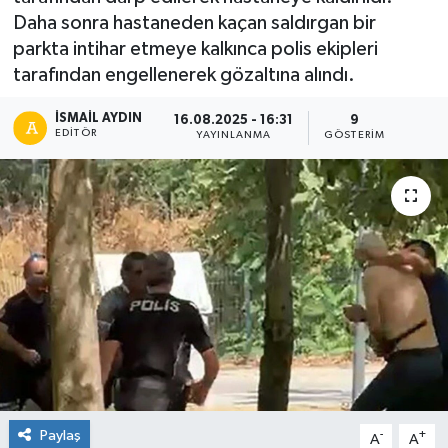
Daha sonra hastaneden kaçan saldırgan bir
parkta intihar etmeye kalkınca polis ekipleri
tarafından engellenerek gözaltına alındı.
İSMAIL AYDIN
16.08.2025 - 16:31
9
EDITÖR
YAYINLANMA
GÖSTERIM
Paylaş
-
+
A
A