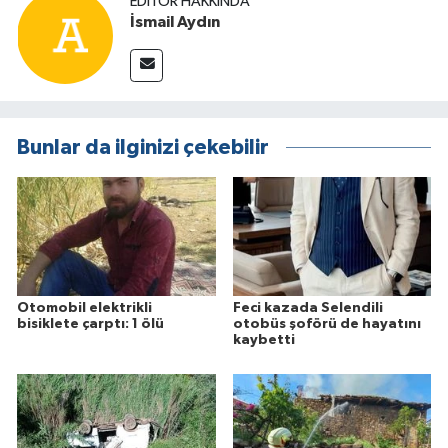
EDITÖR HAKKINDA
İsmail Aydın
Bunlar da ilginizi çekebilir
Otomobil elektrikli
Feci kazada Selendili
bisiklete çarptı: 1 ölü
otobüs şoförü de hayatını
kaybetti