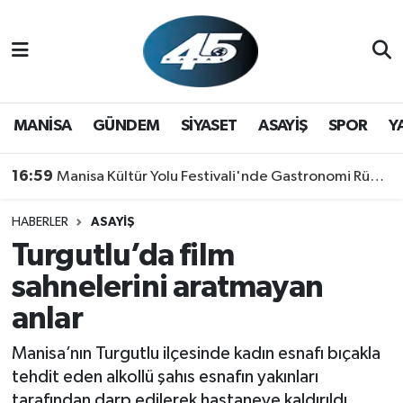
MANİSA
Hava Durumu
GÜNDEM
Trafik Durumu
MANİSA
GÜNDEM
SİYASET
ASAYİŞ
SPOR
Y
SİYASET
Süper Lig Puan Durumu ve Fikstür
16:59
Manisa Kültür Yolu Festivali'nde Gastronomi Rüzgarı: Lezzetin Yıldızı "Manisa Kebabı" Oldu!
ASAYİŞ
Tüm Manşetler
HABERLER
ASAYİŞ
Turgutlu’da film
SPOR
Son Dakika Haberleri
sahnelerini aratmayan
YAŞAM
Haber Arşivi
anlar
RESMİ REKLAM
Manisa’nın Turgutlu ilçesinde kadın esnafı bıçakla
tehdit eden alkollü şahıs esnafın yakınları
tarafından darp edilerek hastaneye kaldırıldı.