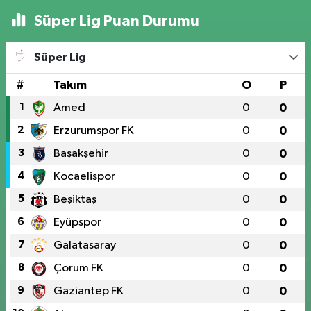
Süper Lig Puan Durumu
Süper Lig
#
Takım
O
P
1
Amed
0
0
2
Erzurumspor FK
0
0
3
Başakşehir
0
0
4
Kocaelispor
0
0
5
Beşiktaş
0
0
6
Eyüpspor
0
0
7
Galatasaray
0
0
8
Çorum FK
0
0
9
Gaziantep FK
0
0