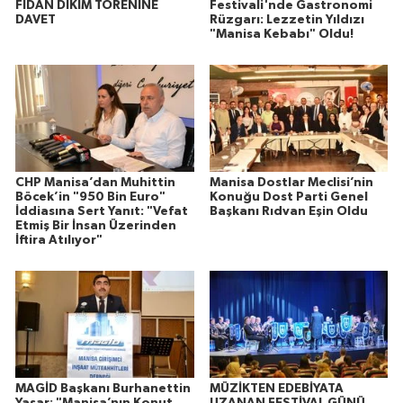
FİDAN DİKİM TÖRENİNE
Festivali'nde Gastronomi
DAVET
Rüzgarı: Lezzetin Yıldızı
"Manisa Kebabı" Oldu!
CHP Manisa’dan Muhittin
Manisa Dostlar Meclisi’nin
Böcek’in "950 Bin Euro"
Konuğu Dost Parti Genel
İddiasına Sert Yanıt: "Vefat
Başkanı Rıdvan Eşin Oldu
Etmiş Bir İnsan Üzerinden
İftira Atılıyor"
MAGİD Başkanı Burhanettin
MÜZİKTEN EDEBİYATA