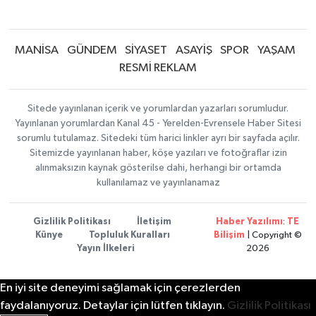
MANİSA
GÜNDEM
SİYASET
ASAYİŞ
SPOR
YAŞAM
RESMİ REKLAM
Sitede yayınlanan içerik ve yorumlardan yazarları sorumludur.
Yayınlanan yorumlardan Kanal 45 - Yerelden-Evrensele Haber Sitesi
sorumlu tutulamaz. Sitedeki tüm harici linkler ayrı bir sayfada açılır.
Sitemizde yayınlanan haber, köşe yazıları ve fotoğraflar izin
alınmaksızın kaynak gösterilse dahi, herhangi bir ortamda
kullanılamaz ve yayınlanamaz
Gizlilik Politikası
İletişim
Haber Yazılımı
:
TE
Künye
Topluluk Kuralları
Bilişim
| Copyright ©
Yayın İlkeleri
2026
En iyi site deneyimi sağlamak için çerezlerden
faydalanıyoruz. Detaylar için lütfen tıklayın.
Gizlilik Politikası