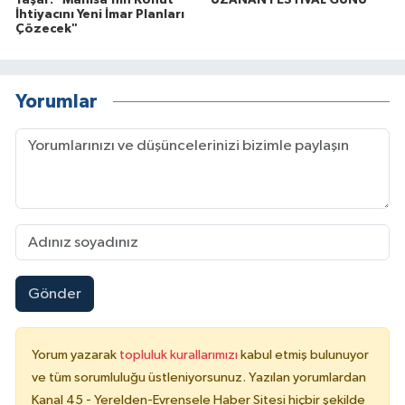
Yaşar: "Manisa’nın Konut
UZANAN FESTİVAL GÜNÜ
İhtiyacını Yeni İmar Planları
Çözecek"
Yorumlar
Gönder
Yorum yazarak
topluluk kurallarımızı
kabul etmiş bulunuyor
ve tüm sorumluluğu üstleniyorsunuz. Yazılan yorumlardan
Kanal 45 - Yerelden-Evrensele Haber Sitesi hiçbir şekilde