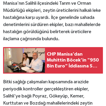
Manisa'nın Salihli ilçesindeki Tarım ve Orman
Müdürlüğü ekipleri, zeytin üreticilerini halkalı leke
hastalığına karşı uyardı. İlçe genelinde sahada
denetimlerini sürdüren ekipler, bazı mahallelerde
hastalığın görüldüğünü belirterek üreticilere
ilaçlama çağrısında bulundu.
CHP Manisa’dan
Muhittin Böcek’in "950
Bin Euro" İddiasına Sert
Yanıt: "Vefat Etmiş Bir
İnsan Üzerinden İftira
Bitki sağlığı çalışmaları kapsamında arazide
Atılıyor"
periyodik kontroller gerçekleştiren ekipler,
Salihli'ye bağlı Poyraz, Gökeyüp, Kemer,
Kurttutan ve Bozdağ mahallelerindeki zeytin