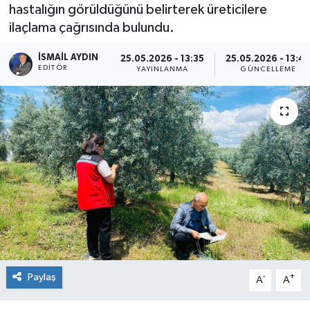
hastalığın görüldüğünü belirterek üreticilere
ilaçlama çağrısında bulundu.
İSMAIL AYDIN
25.05.2026 - 13:35
25.05.2026 - 13:4
EDITÖR
YAYINLANMA
GÜNCELLEME
Paylaş
-
+
A
A