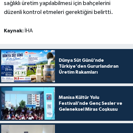
sağlıklı üretim yapılabilmesi için bahçelerini
düzenli kontrol etmeleri gerektiğini belirtti.
Kaynak:
İHA
Dünya Süt Günü’nde
Türkiye’den Gururlandıran
Üretim Rakamları
Manisa Kültür Yolu
Festivali’nde Genç Sesler ve
Geleneksel Miras Coşkusu