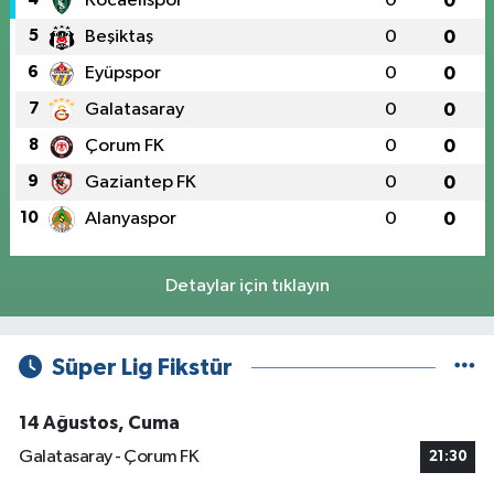
Kocaelispor
0
0
5
Beşiktaş
0
0
6
Eyüpspor
0
0
7
Galatasaray
0
0
8
Çorum FK
0
0
9
Gaziantep FK
0
0
10
Alanyaspor
0
0
Detaylar için tıklayın
Süper Lig Fikstür
14 Ağustos, Cuma
Galatasaray - Çorum FK
21:30