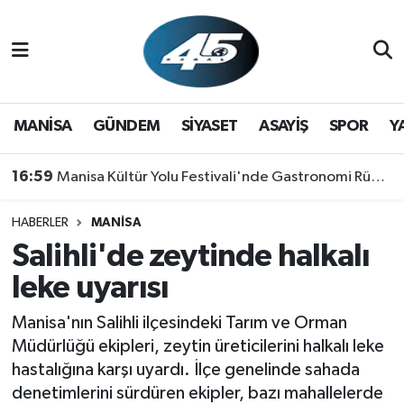
MANİSA
Hava Durumu
GÜNDEM
Trafik Durumu
MANİSA
GÜNDEM
SİYASET
ASAYİŞ
SPOR
Y
SİYASET
Süper Lig Puan Durumu ve Fikstür
16:59
Manisa Kültür Yolu Festivali'nde Gastronomi Rüzgarı: Lezzetin Yıldızı "Manisa Kebabı" Oldu!
ASAYİŞ
Tüm Manşetler
HABERLER
MANİSA
Salihli'de zeytinde halkalı
SPOR
Son Dakika Haberleri
leke uyarısı
YAŞAM
Haber Arşivi
Manisa'nın Salihli ilçesindeki Tarım ve Orman
RESMİ REKLAM
Müdürlüğü ekipleri, zeytin üreticilerini halkalı leke
hastalığına karşı uyardı. İlçe genelinde sahada
denetimlerini sürdüren ekipler, bazı mahallelerde