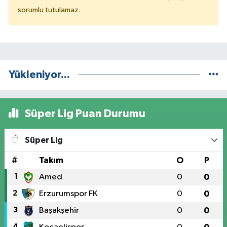
sorumlu tutulamaz.
Yükleniyor...
Süper Lig Puan Durumu
Süper Lig
#
Takım
O
P
1
Amed
0
0
2
Erzurumspor FK
0
0
3
Başakşehir
0
0
4