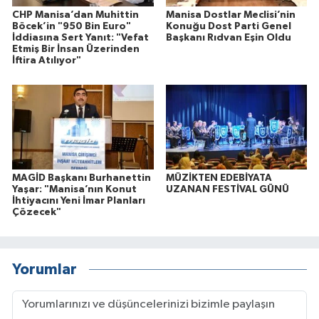
CHP Manisa’dan Muhittin
Manisa Dostlar Meclisi’nin
Böcek’in "950 Bin Euro"
Konuğu Dost Parti Genel
İddiasına Sert Yanıt: "Vefat
Başkanı Rıdvan Eşin Oldu
Etmiş Bir İnsan Üzerinden
İftira Atılıyor"
MAGİD Başkanı Burhanettin
MÜZİKTEN EDEBİYATA
Yaşar: "Manisa’nın Konut
UZANAN FESTİVAL GÜNÜ
İhtiyacını Yeni İmar Planları
Çözecek"
Yorumlar