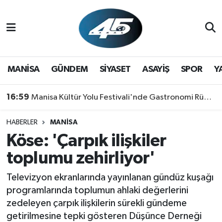
MANİSA
Hava Durumu
GÜNDEM
Trafik Durumu
MANİSA
GÜNDEM
SİYASET
ASAYİŞ
SPOR
Y
SİYASET
Süper Lig Puan Durumu ve Fikstür
16:59
Manisa Kültür Yolu Festivali'nde Gastronomi Rüzgarı: Lezzetin Yıldızı "Manisa Kebabı" Oldu!
ASAYİŞ
Tüm Manşetler
HABERLER
MANİSA
Köse: 'Çarpık ilişkiler
SPOR
Son Dakika Haberleri
toplumu zehirliyor'
YAŞAM
Haber Arşivi
Televizyon ekranlarında yayınlanan gündüz kuşağı
RESMİ REKLAM
programlarında toplumun ahlaki değerlerini
zedeleyen çarpık ilişkilerin sürekli gündeme
getirilmesine tepki gösteren Düşünce Derneği