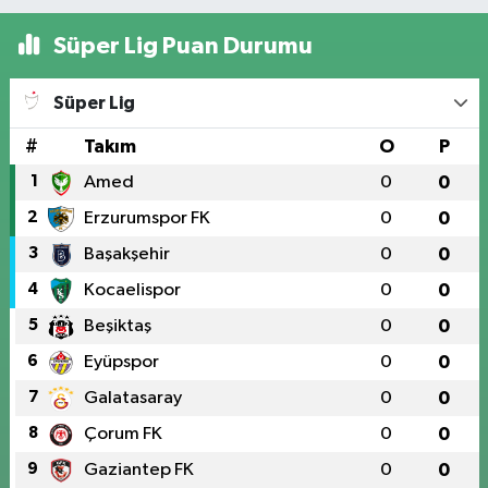
Süper Lig Puan Durumu
Süper Lig
#
Takım
O
P
1
Amed
0
0
2
Erzurumspor FK
0
0
3
Başakşehir
0
0
4
Kocaelispor
0
0
5
Beşiktaş
0
0
6
Eyüpspor
0
0
7
Galatasaray
0
0
8
Çorum FK
0
0
9
Gaziantep FK
0
0