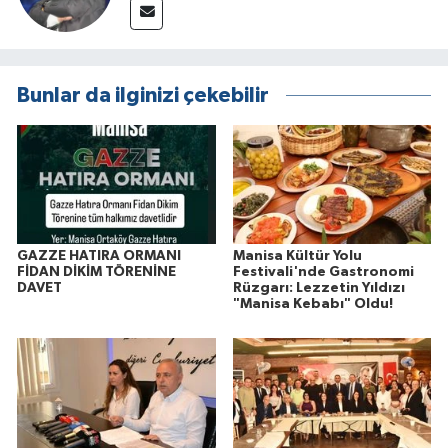
Bunlar da ilginizi çekebilir
GAZZE HATIRA ORMANI
Manisa Kültür Yolu
FİDAN DİKİM TÖRENİNE
Festivali'nde Gastronomi
DAVET
Rüzgarı: Lezzetin Yıldızı
"Manisa Kebabı" Oldu!