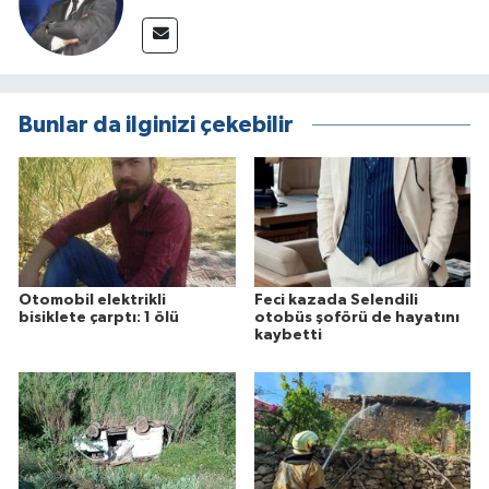
Bunlar da ilginizi çekebilir
Otomobil elektrikli
Feci kazada Selendili
bisiklete çarptı: 1 ölü
otobüs şoförü de hayatını
kaybetti