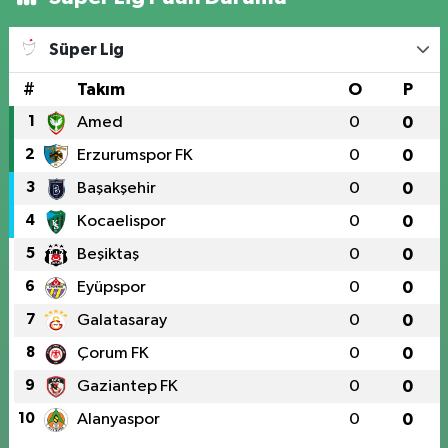
Süper Lig
#
Takım
O
P
1
Amed
0
0
2
Erzurumspor FK
0
0
3
Başakşehir
0
0
4
Kocaelispor
0
0
5
Beşiktaş
0
0
6
Eyüpspor
0
0
7
Galatasaray
0
0
8
Çorum FK
0
0
9
Gaziantep FK
0
0
10
Alanyaspor
0
0