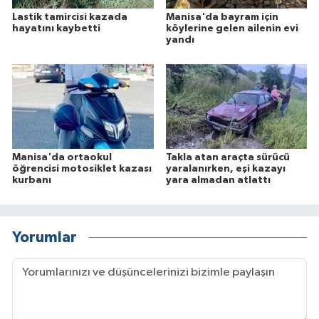
Lastik tamircisi kazada
Manisa'da bayram için
hayatını kaybetti
köylerine gelen ailenin evi
yandı
Manisa'da ortaokul
Takla atan araçta sürücü
öğrencisi motosiklet kazası
yaralanırken, eşi kazayı
kurbanı
yara almadan atlattı
Yorumlar