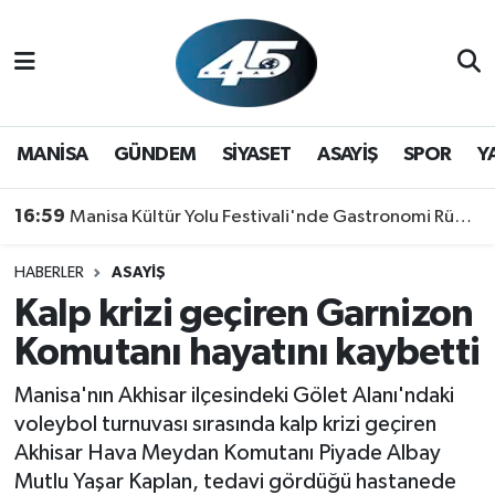
MANİSA
Hava Durumu
GÜNDEM
Trafik Durumu
MANİSA
GÜNDEM
SİYASET
ASAYİŞ
SPOR
Y
SİYASET
Süper Lig Puan Durumu ve Fikstür
16:59
Manisa Kültür Yolu Festivali'nde Gastronomi Rüzgarı: Lezzetin Yıldızı "Manisa Kebabı" Oldu!
ASAYİŞ
Tüm Manşetler
HABERLER
ASAYİŞ
Kalp krizi geçiren Garnizon
SPOR
Son Dakika Haberleri
Komutanı hayatını kaybetti
YAŞAM
Haber Arşivi
Manisa'nın Akhisar ilçesindeki Gölet Alanı'ndaki
RESMİ REKLAM
voleybol turnuvası sırasında kalp krizi geçiren
Akhisar Hava Meydan Komutanı Piyade Albay
Mutlu Yaşar Kaplan, tedavi gördüğü hastanede