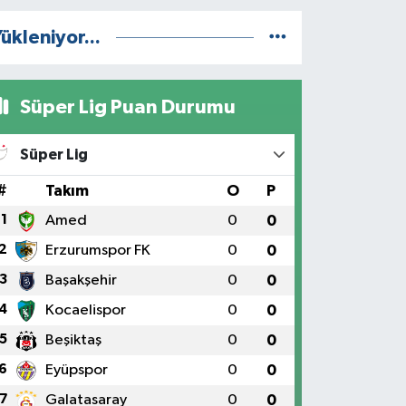
ükleniyor...
Süper Lig Puan Durumu
Süper Lig
#
Takım
O
P
1
Amed
0
0
2
Erzurumspor FK
0
0
3
Başakşehir
0
0
4
Kocaelispor
0
0
5
Beşiktaş
0
0
6
Eyüpspor
0
0
7
Galatasaray
0
0