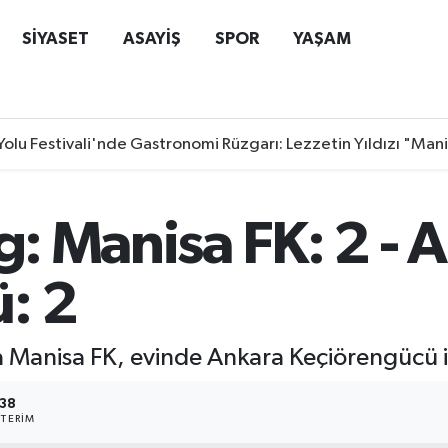
SİYASET
ASAYİŞ
SPOR
YAŞAM
Yolu Festivali'nde Gastronomi Rüzgarı: Lezzetin Yıldızı "Man
ig: Manisa FK: 2 - 
: 2
da Manisa FK, evinde Ankara Keçiörengücü i
138
TERIM