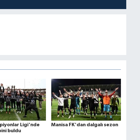
iyonlar Ligi'nde
Manisa FK'dan dalgalı sezon
ini buldu