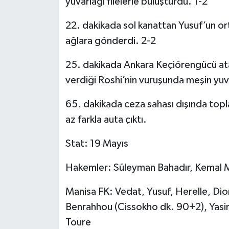
yuvarlağı filelerle buluşturdu. 1-2
22. dakikada sol kanattan Yusuf’un o
ağlara gönderdi. 2-2
25. dakikada Ankara Keçiörengücü ata
verdiği Roshi’nin vuruşunda meşin yuva
65. dakikada ceza sahası dışında topl
az farkla auta çıktı.
Stat: 19 Mayıs
Hakemler: Süleyman Bahadır, Kemal M
Manisa FK: Vedat, Yusuf, Herelle, Di
Benrahhou (Cissokho dk. 90+2), Yasi
Toure