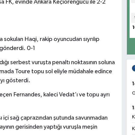
isa FK, evinde Ankara Keçiörengücü ile 2-2
1
a sokulan Haqi, rakip oyuncudan sıyrılıp
 gönderdi. 0-1
ndığı serbest vuruşta penaltı noktasının soluna
mada Toure topu sol eliyle müdahale edince
ı gösterdi.
1
G
çen Fernandes, kaleci Vedat’ı ve topu ayrı
1
K
sı içi sağ çaprazından şutunda savunmadan
yının gerisinden yaptığı vuruşla meşin
K