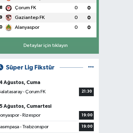
8
Çorum FK
0
0
9
Gaziantep FK
0
0
0
Alanyaspor
0
0
Detaylar için tıklayın
Süper Lig Fikstür
4 Ağustos, Cuma
alatasaray - Çorum FK
21:30
5 Ağustos, Cumartesi
onyaspor - Rizespor
19:00
asımpaşa - Trabzonspor
19:00