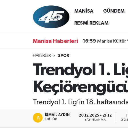
MANİSA
GÜNDEM
MANİSA
Hava Durumu
RESMİ REKLAM
GÜNDEM
Trafik Durumu
Manisa Haberleri
16:59
Manisa Kültür 
SİYASET
Süper Lig Puan Durumu ve Fikstür
HABERLER
SPOR
Trendyol 1. L
ASAYİŞ
Tüm Manşetler
SPOR
Son Dakika Haberleri
Keçiörengücü
YAŞAM
Haber Arşivi
Trendyol 1. Lig’in 18. haftasın
RESMİ REKLAM
İSMAIL AYDIN
20.12.2025 - 21:12
EDITÖR
YAYINLANMA
GÖS