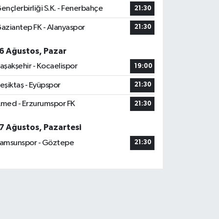
ençlerbirliği S.K. - Fenerbahçe
21:30
aziantep FK - Alanyaspor
21:30
6 Ağustos, Pazar
aşakşehir - Kocaelispor
19:00
eşiktaş - Eyüpspor
21:30
med - Erzurumspor FK
21:30
7 Ağustos, Pazartesi
amsunspor - Göztepe
21:30