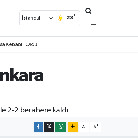
°
28
İstanbul
isa Kebabı" Oldu!
Ankara
le 2-2 berabere kaldı.
-
+
A
A