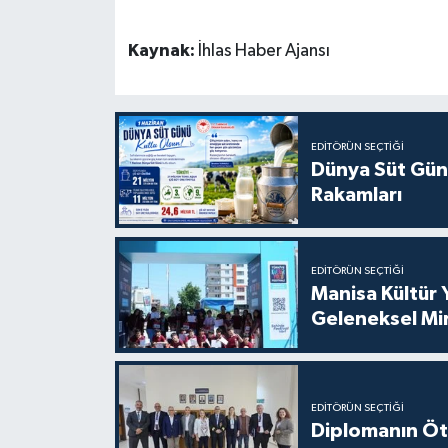
Kaynak:
İhlas Haber Ajansı
EDITÖRÜN SEÇTIĞI
Dünya Süt Gün
Rakamları
EDITÖRÜN SEÇTIĞI
Manisa Kültür 
Geleneksel Mi
EDITÖRÜN SEÇTIĞI
Diplomanın Öt