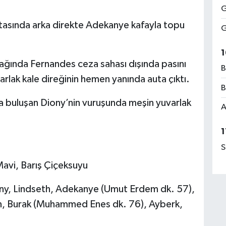
G
rtasında arka direkte Adekanye kafayla topu
G
1
ğında Fernandes ceza sahası dışında pasını
B
rlak kale direğinin hemen yanında auta çıktı.
B
a buluşan Diony’nin vuruşunda meşin yuvarlak
A
1
S
avi, Barış Çiçeksuyu
ony, Lindseth, Adekanye (Umut Erdem dk. 57),
n, Burak (Muhammed Enes dk. 76), Ayberk,