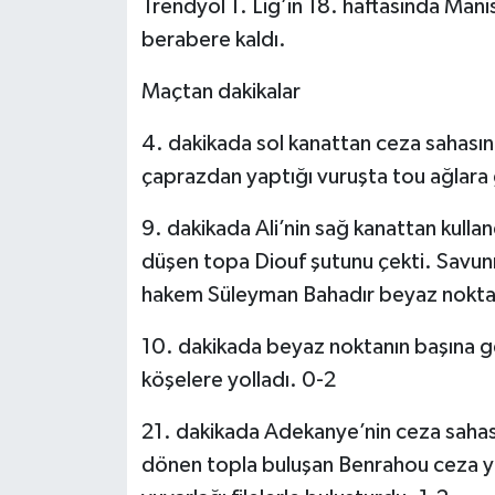
Trendyol 1. Lig’in 18. haftasında Man
berabere kaldı.
Maçtan dakikalar
4. dakikada sol kanattan ceza sahasın
çaprazdan yaptığı vuruşta tou ağlara
9. dakikada Ali’nin sağ kanattan kulla
düşen topa Diouf şutunu çekti. Savun
hakem Süleyman Bahadır beyaz noktay
10. dakikada beyaz noktanın başına ge
köşelere yolladı. 0-2
21. dakikada Adekanye’nin ceza saha
dönen topla buluşan Benrahou ceza ya