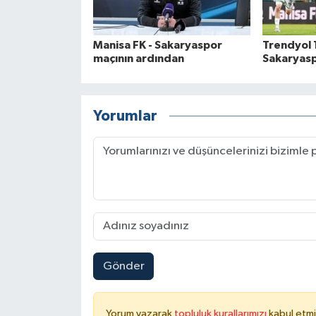
Manisa FK - Sakaryaspor
Trendyol 1
maçının ardından
Sakaryasp
Yorumlar
Gönder
Yorum yazarak
topluluk kurallarımızı
kabul etmi