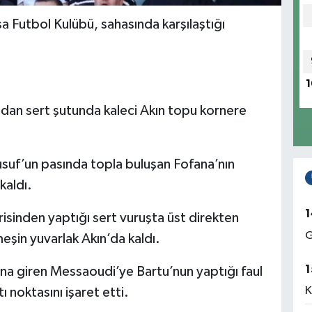
sa Futbol Kulübü, sahasında karşılaştığı
1
ndan sert şutunda kaleci Akın topu kornere
usuf’un pasında topla buluşan Fofana’nın
kaldı.
1
isinden yaptığı sert vuruşta üst direkten
G
in yuvarlak Akın’da kaldı.
1
na giren Messaoudi’ye Bartu’nun yaptığı faul
K
noktasını işaret etti.