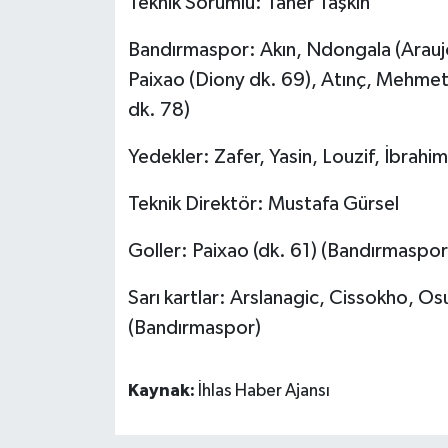
Teknik Sorumlu: Taner Taşkın
Bandırmaspor: Akın, Ndongala (Araujo
Paixao (Diony dk. 69), Atınç, Mehme
dk. 78)
Yedekler: Zafer, Yasin, Louzif, İbrahi
Teknik Direktör: Mustafa Gürsel
Goller: Paixao (dk. 61) (Bandırmaspor
Sarı kartlar: Arslanagic, Cissokho, Osu
(Bandırmaspor)
Kaynak:
İhlas Haber Ajansı