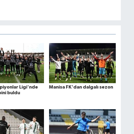
iyonlar Ligi'nde
Manisa FK'dan dalgalı sezon
ini buldu