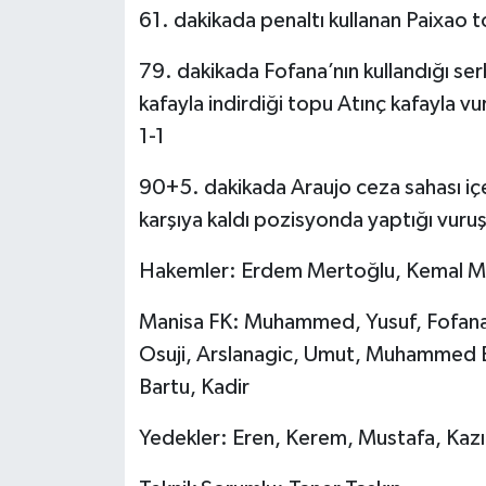
61. dakikada penaltı kullanan Paixao 
79. dakikada Fofana’nın kullandığı se
kafayla indirdiği topu Atınç kafayla v
1-1
90+5. dakikada Araujo ceza sahası iç
karşıya kaldı pozisyonda yaptığı vuruş
Hakemler: Erdem Mertoğlu, Kemal Mav
Manisa FK: Muhammed, Yusuf, Fofana 
Osuji, Arslanagic, Umut, Muhammed 
Bartu, Kadir
Yedekler: Eren, Kerem, Mustafa, Kazı