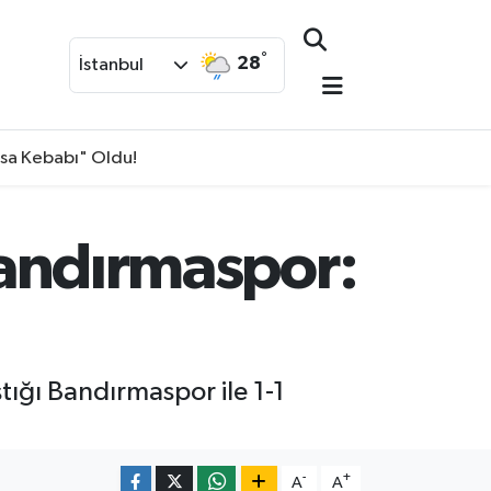
°
28
İstanbul
isa Kebabı" Oldu!
 Bandırmaspor:
tığı Bandırmaspor ile 1-1
-
+
A
A