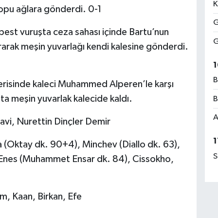
K
topu ağlara gönderdi. 0-1
G
rbest vuruşta ceza sahası içinde Bartu’nun
G
urarak meşin yuvarlağı kendi kalesine gönderdi.
1
B
erisinde kaleci Muhammed Alperen’le karşı
ta meşin yuvarlak kalecide kaldı.
B
A
i, Nurettin Dinçler Demir
1
(Oktay dk. 90+4), Minchev (Diallo dk. 63),
S
Enes (Muhammet Ensar dk. 84), Cissokho,
m, Kaan, Birkan, Efe