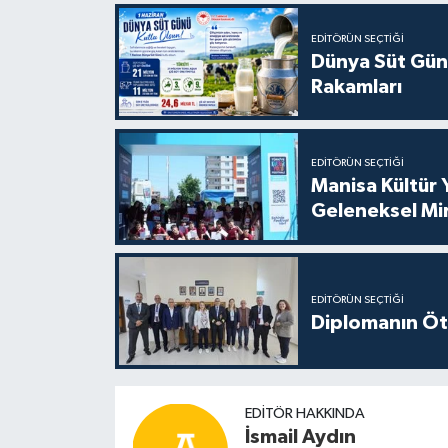
EDITÖRÜN SEÇTIĞI
Dünya Süt Gün
Rakamları
EDITÖRÜN SEÇTIĞI
Manisa Kültür 
Geleneksel Mi
EDITÖRÜN SEÇTIĞI
Diplomanın Öt
EDITÖR HAKKINDA
İsmail Aydın