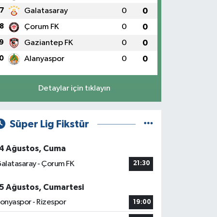
7
Galatasaray
0
0
8
Çorum FK
0
0
9
Gaziantep FK
0
0
0
Alanyaspor
0
0
Detaylar için tıklayın
Süper Lig Fikstür
4 Ağustos, Cuma
alatasaray - Çorum FK
21:30
5 Ağustos, Cumartesi
onyaspor - Rizespor
19:00