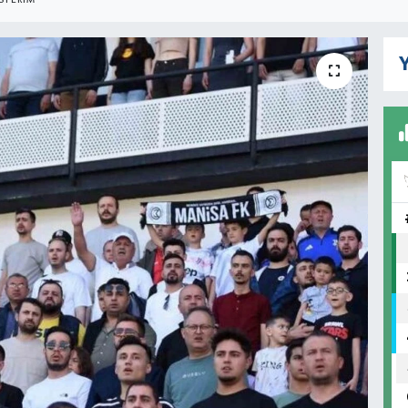
STERIM
Y