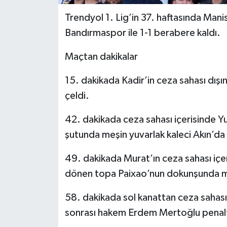
Trendyol 1. Lig’in 37. haftasında Mani
Bandırmaspor ile 1-1 berabere kaldı.
Maçtan dakikalar
15. dakikada Kadir’in ceza sahası dışı
çeldi.
42. dakikada ceza sahası içerisinde Y
şutunda meşin yuvarlak kaleci Akın’da 
49. dakikada Murat’ın ceza sahası içer
dönen topa Paixao’nun dokunşunda meş
58. dakikada sol kanattan ceza sahası
sonrası hakem Erdem Mertoğlu penaltı 