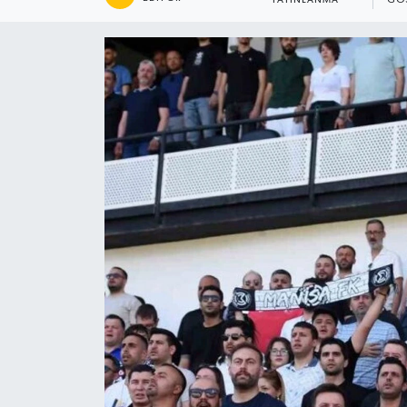
YAYINLANMA
GÖ