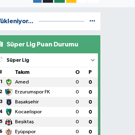
ükleniyor...
Süper Lig Puan Durumu
Süper Lig
#
Takım
O
P
1
Amed
0
0
2
Erzurumspor FK
0
0
3
Başakşehir
0
0
4
Kocaelispor
0
0
5
Beşiktaş
0
0
6
Eyüpspor
0
0