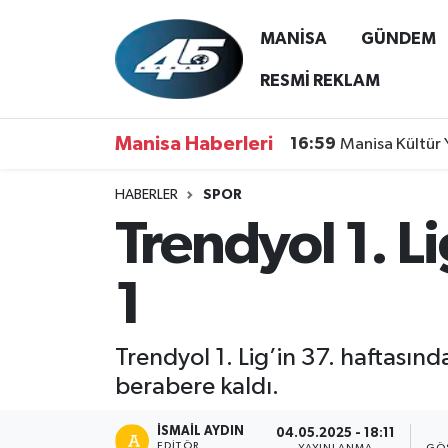
MANİSA
GÜNDEM
MANİSA
Hava Durumu
RESMİ REKLAM
GÜNDEM
Trafik Durumu
Manisa Haberleri
16:59
Manisa Kültür 
SİYASET
Süper Lig Puan Durumu ve Fikstür
HABERLER
SPOR
Trendyol 1. L
ASAYİŞ
Tüm Manşetler
SPOR
Son Dakika Haberleri
1
YAŞAM
Haber Arşivi
Trendyol 1. Lig’in 37. haftasın
RESMİ REKLAM
berabere kaldı.
İSMAIL AYDIN
04.05.2025 - 18:11
EDITÖR