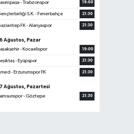
asımpaşa - Trabzonspor
19:00
ençlerbirliği S.K. - Fenerbahçe
21:30
aziantep FK - Alanyaspor
21:30
6 Ağustos, Pazar
aşakşehir - Kocaelispor
19:00
eşiktaş - Eyüpspor
21:30
med - Erzurumspor FK
21:30
7 Ağustos, Pazartesi
amsunspor - Göztepe
21:30