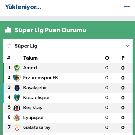
Yükleniyor...
Süper Lig Puan Durumu
Süper Lig
#
Takım
O
P
1
Amed
0
0
2
Erzurumspor FK
0
0
3
Başakşehir
0
0
4
Kocaelispor
0
0
5
Beşiktaş
0
0
6
Eyüpspor
0
0
7
Galatasaray
0
0