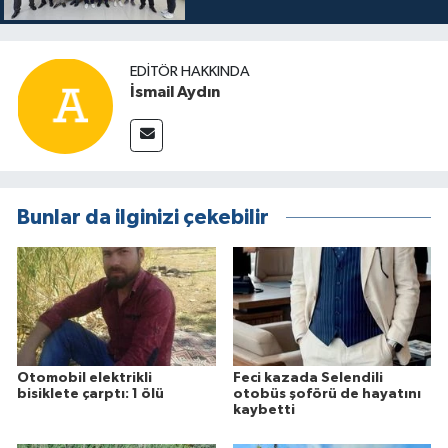
EDITÖR HAKKINDA
İsmail Aydın
Bunlar da ilginizi çekebilir
Otomobil elektrikli
Feci kazada Selendili
bisiklete çarptı: 1 ölü
otobüs şoförü de hayatını
kaybetti