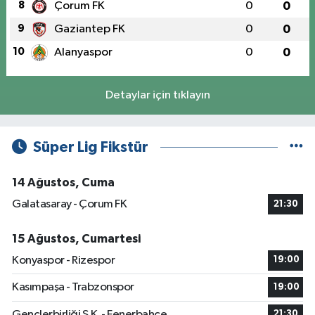
8
Çorum FK
0
0
9
Gaziantep FK
0
0
10
Alanyaspor
0
0
Detaylar için tıklayın
Süper Lig Fikstür
14 Ağustos, Cuma
Galatasaray - Çorum FK
21:30
15 Ağustos, Cumartesi
Konyaspor - Rizespor
19:00
Kasımpaşa - Trabzonspor
19:00
Gençlerbirliği S.K. - Fenerbahçe
21:30