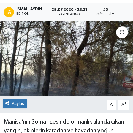
İSMAIL AYDIN
29.07.2020 - 23:31
55
EDITÖR
YAYINLANMA
GÖSTERIM
Paylaş
-
+
A
A
Manisa’nın Soma ilçesinde ormanlık alanda çıkan
yangın, ekiplerin karadan ve havadan yoğun