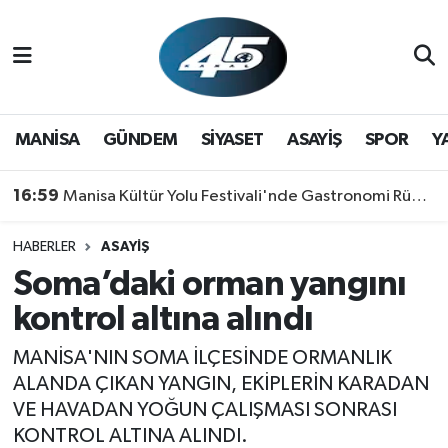
MANİSA
Hava Durumu
GÜNDEM
Trafik Durumu
MANİSA
GÜNDEM
SİYASET
ASAYİŞ
SPOR
Y
SİYASET
Süper Lig Puan Durumu ve Fikstür
16:59
Manisa Kültür Yolu Festivali'nde Gastronomi Rüzgarı: Lezzetin Yıldızı "Manisa Kebabı" Oldu!
ASAYİŞ
Tüm Manşetler
HABERLER
ASAYİŞ
Soma’daki orman yangını
SPOR
Son Dakika Haberleri
kontrol altına alındı
YAŞAM
Haber Arşivi
MANİSA'NIN SOMA İLÇESİNDE ORMANLIK
RESMİ REKLAM
ALANDA ÇIKAN YANGIN, EKİPLERİN KARADAN
VE HAVADAN YOĞUN ÇALIŞMASI SONRASI
KONTROL ALTINA ALINDI.