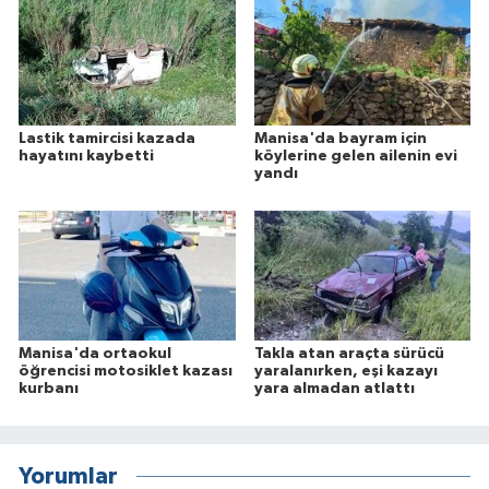
Lastik tamircisi kazada
Manisa'da bayram için
hayatını kaybetti
köylerine gelen ailenin evi
yandı
Manisa'da ortaokul
Takla atan araçta sürücü
öğrencisi motosiklet kazası
yaralanırken, eşi kazayı
kurbanı
yara almadan atlattı
Yorumlar