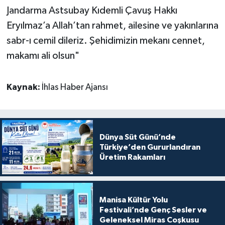
Jandarma Astsubay Kıdemli Çavuş Hakkı
Eryılmaz’a Allah’tan rahmet, ailesine ve yakınlarına
sabr-ı cemil dileriz. Şehidimizin mekanı cennet,
makamı ali olsun"
Kaynak:
İhlas Haber Ajansı
Dünya Süt Günü’nde
Türkiye’den Gururlandıran
Üretim Rakamları
Manisa Kültür Yolu
Festivali’nde Genç Sesler ve
Geleneksel Miras Coşkusu