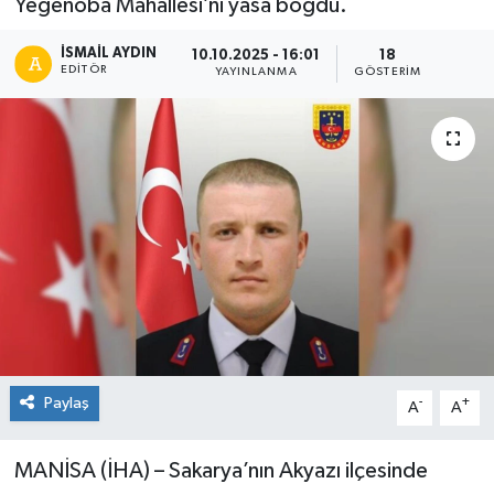
Yeğenoba Mahallesi’ni yasa boğdu.
İSMAIL AYDIN
10.10.2025 - 16:01
18
EDITÖR
YAYINLANMA
GÖSTERIM
Paylaş
-
+
A
A
MANİSA (İHA) – Sakarya’nın Akyazı ilçesinde