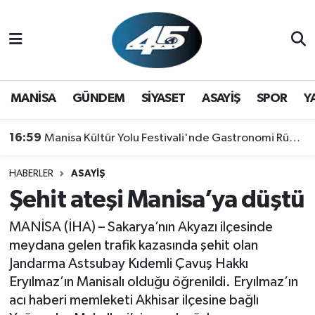
MANİSA
Hava Durumu
GÜNDEM
Trafik Durumu
MANİSA
GÜNDEM
SİYASET
ASAYİŞ
SPOR
Y
SİYASET
Süper Lig Puan Durumu ve Fikstür
16:59
Manisa Kültür Yolu Festivali'nde Gastronomi Rüzgarı: Lezzetin Yıldızı "Manisa Kebabı" Oldu!
ASAYİŞ
Tüm Manşetler
HABERLER
ASAYİŞ
Şehit ateşi Manisa’ya düştü
SPOR
Son Dakika Haberleri
MANİSA (İHA) – Sakarya’nın Akyazı ilçesinde
YAŞAM
Haber Arşivi
meydana gelen trafik kazasında şehit olan
Jandarma Astsubay Kıdemli Çavuş Hakkı
RESMİ REKLAM
Eryılmaz’ın Manisalı olduğu öğrenildi. Eryılmaz’ın
acı haberi memleketi Akhisar ilçesine bağlı