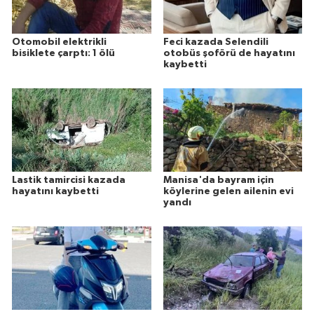
Otomobil elektrikli
Feci kazada Selendili
bisiklete çarptı: 1 ölü
otobüs şoförü de hayatını
kaybetti
Lastik tamircisi kazada
Manisa'da bayram için
hayatını kaybetti
köylerine gelen ailenin evi
yandı