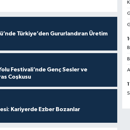
K
G
G
ü’nde Türkiye’den Gururlandıran Üretim
1
B
B
Yolu Festivali’nde Genç Sesler ve
A
ras Coşkusu
1
S
esi: Kariyerde Ezber Bozanlar