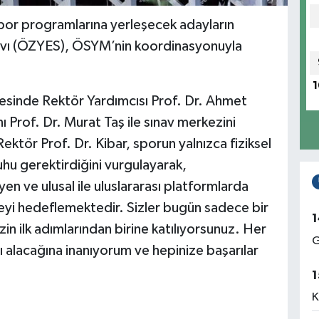
por programlarına yerleşecek adayların
avı (ÖZYES), ÖSYM’nin koordinasyonuyla
1
cesinde Rektör Yardımcısı Prof. Dr. Ahmet
ı Prof. Dr. Murat Taş ile sınav merkezini
ektör Prof. Dr. Kibar, sporun yalnızca fiziksel
 ruhu gerektirdiğini vurgulayarak,
n ve ulusal ile uluslararası platformlarda
eyi hedeflemektedir. Sizler bugün sadece bir
1
in ilk adımlarından birine katılıyorsunuz. Her
G
nı alacağına inanıyorum ve hepinize başarılar
1
K