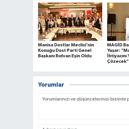
Manisa Dostlar Meclisi’nin
MAGİD Baş
Konuğu Dost Parti Genel
Yaşar: "M
Başkanı Rıdvan Eşin Oldu
İhtiyacını 
Çözecek"
Yorumlar