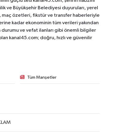
ının güçlü sesi kanal45.com, şehrin nabzını
ilik ve Büyükşehir Belediyesi duyuruları, yerel
maç özetleri, fikstür ve transfer haberleriyle
lerine kadar ekonominin tüm verileri yakından
 durumu ve vefat ilanları gibi önemli bilgiler
olan kanal45.com; doğru, hızlı ve güvenilir
Tüm Manşetler
KLAM