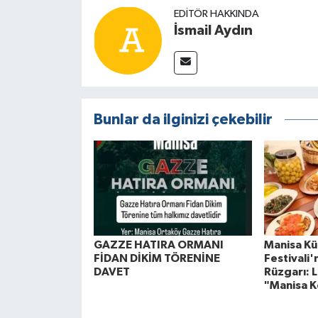
EDITÖR HAKKINDA
İsmail Aydın
Bunlar da ilginizi çekebilir
GAZZE HATIRA ORMANI
Manisa Kül
FİDAN DİKİM TÖRENİNE
Festivali
DAVET
Rüzgarı: L
"Manisa K