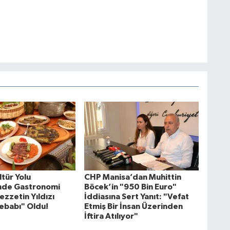
tür Yolu
CHP Manisa’dan Muhittin
'nde Gastronomi
Böcek’in "950 Bin Euro"
ezzetin Yıldızı
İddiasına Sert Yanıt: "Vefat
ebabı" Oldu!
Etmiş Bir İnsan Üzerinden
İftira Atılıyor"