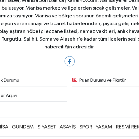
a Haber, Manisa Son Dakika | kanal45.com Manisa yerel basın
yla buluşuyor. Manisa merkez ve ilçelerden sıcak gelişmeler, Val
ıza taşınıyor. Manisa ve bölge sporunun önemli gelişmeleri, 
e yön veren sanayi ve ticaret haberlerinden, piyasa gelişme
laylaştıran nöbetçi eczane listesi, namaz vakitleri, anlık hava
Turgutlu, Salihli, Soma ve Alaşehir’e kadar tüm ilçelerin sesi 
haberciliğin adresidir.
fik Durumu
Puan Durumu ve Fikstür
er Arşivi
İSA
GÜNDEM
SİYASET
ASAYİŞ
SPOR
YAŞAM
RESMİ RE