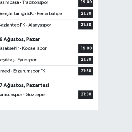
asımpaşa - Trabzonspor
19:00
ençlerbirliği S.K. - Fenerbahçe
21:30
aziantep FK - Alanyaspor
21:30
6 Ağustos, Pazar
aşakşehir - Kocaelispor
19:00
eşiktaş - Eyüpspor
21:30
med - Erzurumspor FK
21:30
7 Ağustos, Pazartesi
amsunspor - Göztepe
21:30