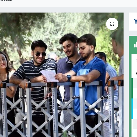
STERIM
Y