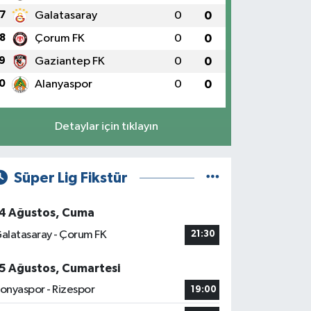
7
Galatasaray
0
0
8
Çorum FK
0
0
9
Gaziantep FK
0
0
0
Alanyaspor
0
0
Detaylar için tıklayın
Süper Lig Fikstür
4 Ağustos, Cuma
alatasaray - Çorum FK
21:30
5 Ağustos, Cumartesi
onyaspor - Rizespor
19:00