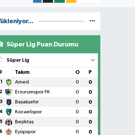
ükleniyor...
Süper Lig Puan Durumu
Süper Lig
#
Takım
O
P
1
Amed
0
0
2
Erzurumspor FK
0
0
3
Başakşehir
0
0
4
Kocaelispor
0
0
5
Beşiktaş
0
0
6
Eyüpspor
0
0