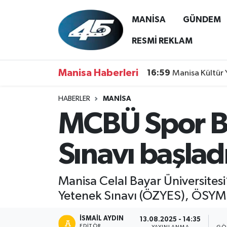
MANİSA
GÜNDEM
MANİSA
Hava Durumu
RESMİ REKLAM
GÜNDEM
Trafik Durumu
Manisa Haberleri
16:59
Manisa Kültür 
SİYASET
Süper Lig Puan Durumu ve Fikstür
HABERLER
MANİSA
MCBÜ Spor Bi
ASAYİŞ
Tüm Manşetler
SPOR
Son Dakika Haberleri
Sınavı başlad
YAŞAM
Haber Arşivi
Manisa Celal Bayar Üniversites
RESMİ REKLAM
Yetenek Sınavı (ÖZYES), ÖSYM’
İSMAIL AYDIN
13.08.2025 - 14:35
EDITÖR