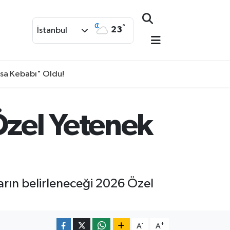
°
23
İstanbul
isa Kebabı" Oldu!
Özel Yetenek
arın belirleneceği 2026 Özel
-
+
A
A