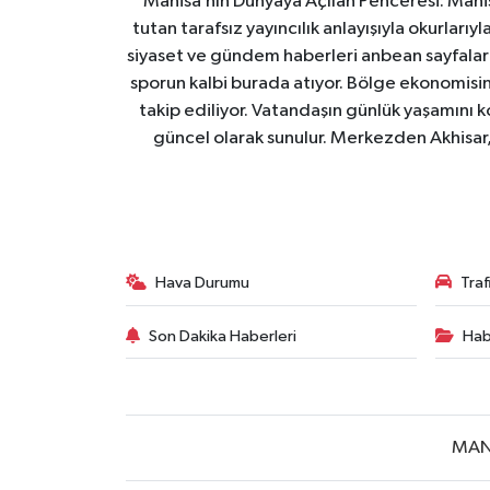
Manisa’nın Dünyaya Açılan Penceresi: Manis
tutan tarafsız yayıncılık anlayışıyla okurları
siyaset ve gündem haberleri anbean sayfalarım
sporun kalbi burada atıyor. Bölge ekonomisin
takip ediliyor. Vatandaşın günlük yaşamını ko
güncel olarak sunulur. Merkezden Akhisar, 
Hava Durumu
Tra
Son Dakika Haberleri
Hab
MAN