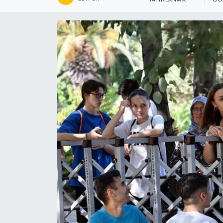
YAYINLANMA
GÖ