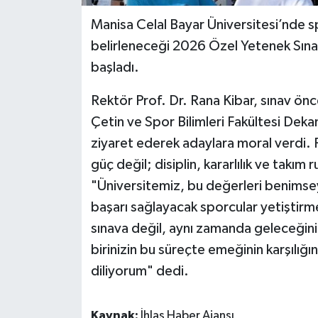
Manisa Celal Bayar Üniversitesi’nde s
belirleneceği 2026 Özel Yetenek Sın
başladı.
Rektör Prof. Dr. Rana Kibar, sınav ön
Çetin ve Spor Bilimleri Fakültesi Dekan
ziyaret ederek adaylara moral verdi. R
güç değil; disiplin, kararlılık ve takım
"Üniversitemiz, bu değerleri benimseye
başarı sağlayacak sporcular yetiştirm
sınava değil, aynı zamanda geleceğiniz
birinizin bu süreçte emeğinin karşılığı
diliyorum" dedi.
Kaynak:
İhlas Haber Ajansı