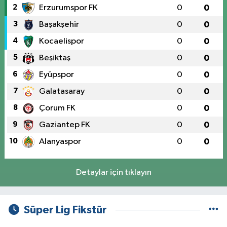
2
Erzurumspor FK
0
0
3
Başakşehir
0
0
4
Kocaelispor
0
0
5
Beşiktaş
0
0
6
Eyüpspor
0
0
7
Galatasaray
0
0
8
Çorum FK
0
0
9
Gaziantep FK
0
0
10
Alanyaspor
0
0
Detaylar için tıklayın
Süper Lig Fikstür