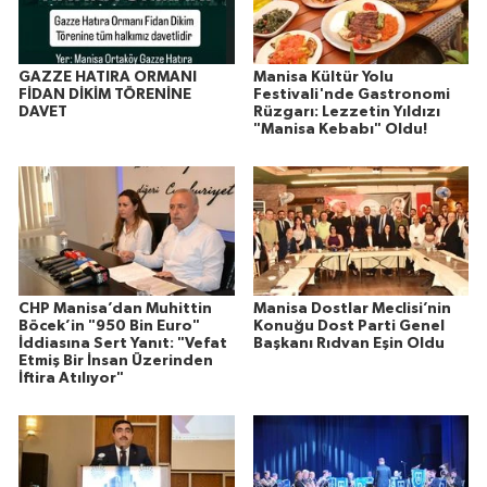
GAZZE HATIRA ORMANI
Manisa Kültür Yolu
FİDAN DİKİM TÖRENİNE
Festivali'nde Gastronomi
DAVET
Rüzgarı: Lezzetin Yıldızı
"Manisa Kebabı" Oldu!
CHP Manisa’dan Muhittin
Manisa Dostlar Meclisi’nin
Böcek’in "950 Bin Euro"
Konuğu Dost Parti Genel
İddiasına Sert Yanıt: "Vefat
Başkanı Rıdvan Eşin Oldu
Etmiş Bir İnsan Üzerinden
İftira Atılıyor"