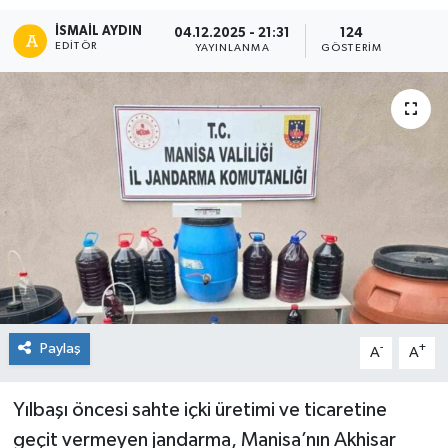
İSMAIL AYDIN
04.12.2025 - 21:31
124
EDITÖR
YAYINLANMA
GÖSTERIM
Paylaş
-
+
A
A
Yılbaşı öncesi sahte içki üretimi ve ticaretine
geçit vermeyen jandarma, Manisa’nın Akhisar