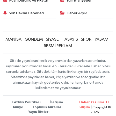
Puan Durumu ve Fikstür
Tüm Manşetler
Son Dakika Haberleri
Haber Arşivi
MANİSA
GÜNDEM
SİYASET
ASAYİŞ
SPOR
YAŞAM
RESMİ REKLAM
Sitede yayınlanan içerik ve yorumlardan yazarları sorumludur.
Yayınlanan yorumlardan Kanal 45 - Yerelden-Evrensele Haber Sitesi
sorumlu tutulamaz. Sitedeki tüm harici linkler ayrı bir sayfada açılır.
Sitemizde yayınlanan haber, köşe yazıları ve fotoğraflar izin
alınmaksızın kaynak gösterilse dahi, herhangi bir ortamda
kullanılamaz ve yayınlanamaz
Gizlilik Politikası
İletişim
Haber Yazılımı
:
TE
Künye
Topluluk Kuralları
Bilişim
| Copyright ©
Yayın İlkeleri
2026