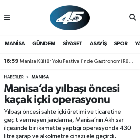
MANİSA
Hava Durumu
GÜNDEM
Trafik Durumu
MANİSA
GÜNDEM
SİYASET
ASAYİŞ
SPOR
Y
SİYASET
Süper Lig Puan Durumu ve Fikstür
16:59
Manisa Kültür Yolu Festivali'nde Gastronomi Rüzgarı: Lezzetin Yıldızı "Manisa Kebabı" Oldu!
ASAYİŞ
Tüm Manşetler
HABERLER
MANİSA
Manisa’da yılbaşı öncesi
SPOR
Son Dakika Haberleri
kaçak içki operasyonu
YAŞAM
Haber Arşivi
Yılbaşı öncesi sahte içki üretimi ve ticaretine
RESMİ REKLAM
geçit vermeyen jandarma, Manisa’nın Akhisar
ilçesinde bir ikamette yaptığı operasyonda 430
litre şarap ve alkolmetre cihazı ele geçirdi.