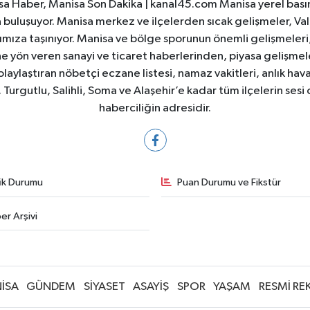
a Haber, Manisa Son Dakika | kanal45.com Manisa yerel basın
yla buluşuyor. Manisa merkez ve ilçelerden sıcak gelişmeler, Val
ıza taşınıyor. Manisa ve bölge sporunun önemli gelişmeleri, 
e yön veren sanayi ve ticaret haberlerinden, piyasa gelişme
laylaştıran nöbetçi eczane listesi, namaz vakitleri, anlık hava
Turgutlu, Salihli, Soma ve Alaşehir’e kadar tüm ilçelerin sesi 
haberciliğin adresidir.
fik Durumu
Puan Durumu ve Fikstür
er Arşivi
İSA
GÜNDEM
SİYASET
ASAYİŞ
SPOR
YAŞAM
RESMİ RE