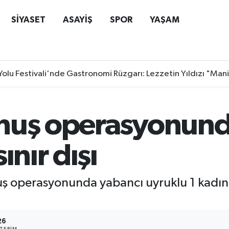
SİYASET
ASAYİŞ
SPOR
YAŞAM
Yolu Festivali'nde Gastronomi Rüzgarı: Lezzetin Yıldızı "Man
huş operasyonund
ınır dışı
huş operasyonunda yabancı uyruklu 1 kadın 
26