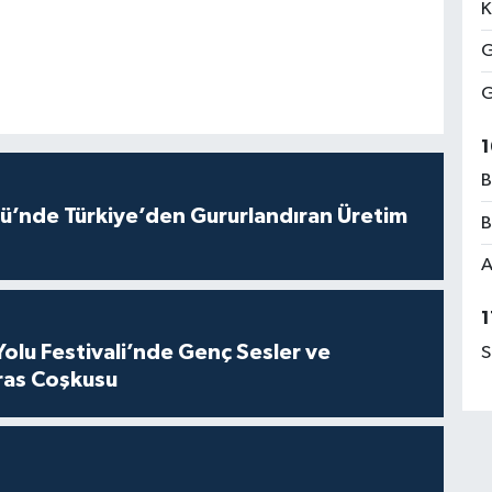
K
G
G
1
B
ü’nde Türkiye’den Gururlandıran Üretim
B
A
1
Yolu Festivali’nde Genç Sesler ve
S
ras Coşkusu