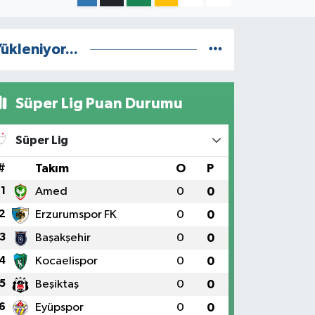
ükleniyor...
Süper Lig Puan Durumu
Süper Lig
#
Takım
O
P
1
Amed
0
0
2
Erzurumspor FK
0
0
3
Başakşehir
0
0
4
Kocaelispor
0
0
5
Beşiktaş
0
0
6
Eyüpspor
0
0