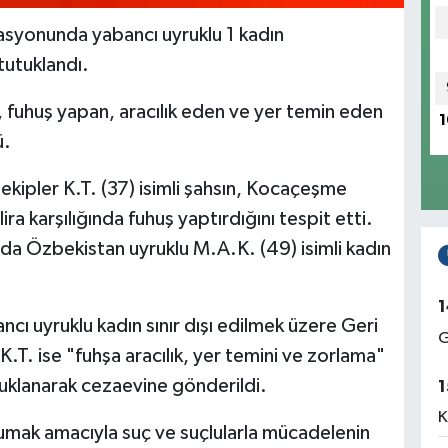
rasyonunda yabancı uyruklu 1 kadın
 tutuklandı.
i, fuhuş yapan, aracılık eden ve yer temin eden
1
ü.
 ekipler K.T. (37) isimli şahsın, Kocaçeşme
ra karşılığında fuhuş yaptırdığını tespit etti.
da Özbekistan uyruklu M.A.K. (49) isimli kadın
1
cı uyruklu kadın sınır dışı edilmek üzere Geri
G
T. ise "fuhşa aracılık, yer temini ve zorlama"
uklanarak cezaevine gönderildi.
1
K
rumak amacıyla suç ve suçlularla mücadelenin