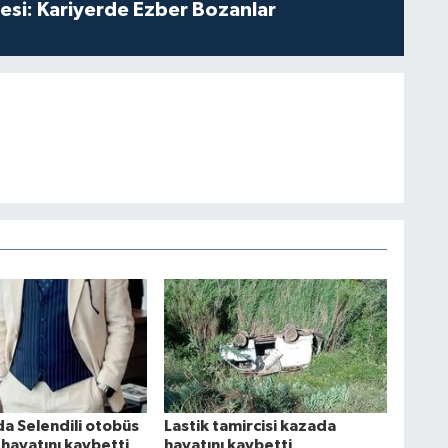
esi: Kariyerde Ezber Bozanlar
da Selendili otobüs
Lastik tamircisi kazada
hayatını kaybetti
hayatını kaybetti