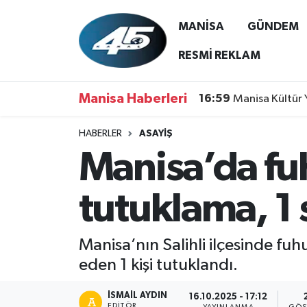
MANİSA
GÜNDEM
MANİSA
Hava Durumu
RESMİ REKLAM
GÜNDEM
Trafik Durumu
Manisa Haberleri
16:59
Manisa Kültür 
SİYASET
Süper Lig Puan Durumu ve Fikstür
HABERLER
ASAYİŞ
Manisa’da fu
ASAYİŞ
Tüm Manşetler
SPOR
Son Dakika Haberleri
tutuklama, 1 s
YAŞAM
Haber Arşivi
Manisa’nın Salihli ilçesinde fu
RESMİ REKLAM
eden 1 kişi tutuklandı.
İSMAIL AYDIN
16.10.2025 - 17:12
EDITÖR