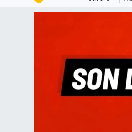
YAYINLANMA
GÖS