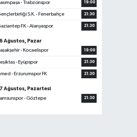
asımpaşa - Trabzonspor
19:00
ençlerbirliği S.K. - Fenerbahçe
21:30
aziantep FK - Alanyaspor
21:30
6 Ağustos, Pazar
aşakşehir - Kocaelispor
19:00
eşiktaş - Eyüpspor
21:30
med - Erzurumspor FK
21:30
7 Ağustos, Pazartesi
amsunspor - Göztepe
21:30