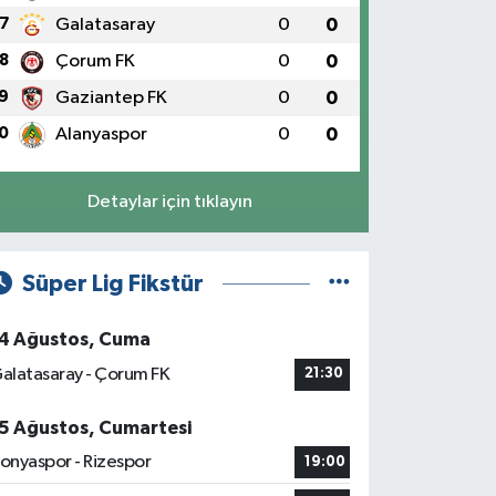
7
Galatasaray
0
0
8
Çorum FK
0
0
9
Gaziantep FK
0
0
0
Alanyaspor
0
0
Detaylar için tıklayın
Süper Lig Fikstür
4 Ağustos, Cuma
alatasaray - Çorum FK
21:30
5 Ağustos, Cumartesi
onyaspor - Rizespor
19:00