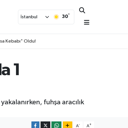
°
30
İstanbul
isa Kebabı" Oldu!
a 1
yakalanırken, fuhşa aracılık
-
+
A
A