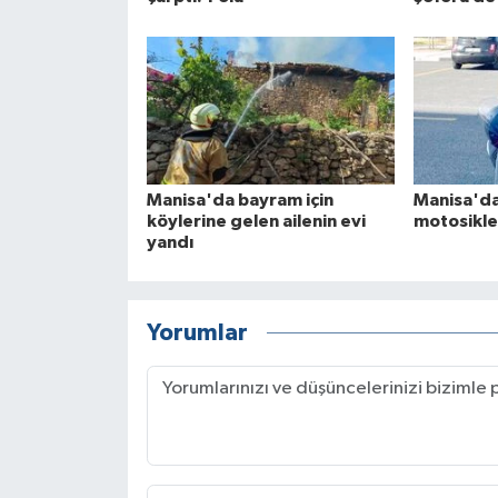
Manisa'da bayram için
Manisa'da
köylerine gelen ailenin evi
motosikle
yandı
Yorumlar