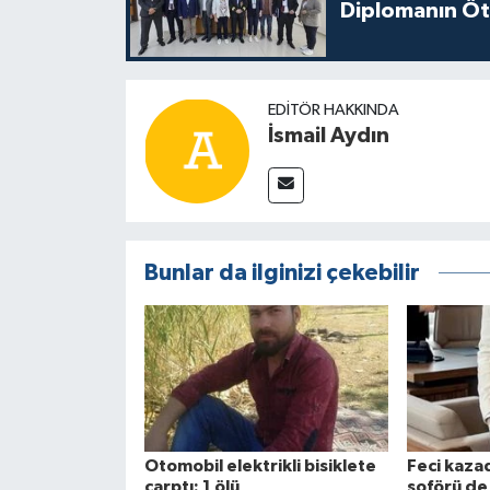
Diplomanın Öt
EDITÖR HAKKINDA
İsmail Aydın
Bunlar da ilginizi çekebilir
Otomobil elektrikli bisiklete
Feci kaza
çarptı: 1 ölü
şoförü de 