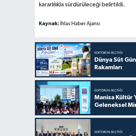
kararlılıkla sürdürüleceği belirtildi.
Kaynak:
İhlas Haber Ajansı
EDITÖRÜN SEÇTIĞI
Dünya Süt Gün
Rakamları
EDITÖRÜN SEÇTIĞI
Manisa Kültür 
Geleneksel Mi
EDITÖRÜN SEÇTIĞI