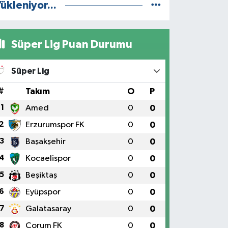
ükleniyor...
Süper Lig Puan Durumu
Süper Lig
#
Takım
O
P
1
Amed
0
0
2
Erzurumspor FK
0
0
3
Başakşehir
0
0
4
Kocaelispor
0
0
5
Beşiktaş
0
0
6
Eyüpspor
0
0
7
Galatasaray
0
0
8
Çorum FK
0
0