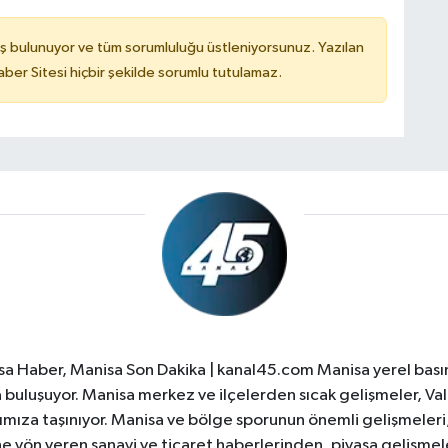
ş bulunuyor ve tüm sorumluluğu üstleniyorsunuz. Yazılan
er Sitesi hiçbir şekilde sorumlu tutulamaz.
a Haber, Manisa Son Dakika | kanal45.com Manisa yerel basın
yla buluşuyor. Manisa merkez ve ilçelerden sıcak gelişmeler, Val
ıza taşınıyor. Manisa ve bölge sporunun önemli gelişmeleri, 
e yön veren sanayi ve ticaret haberlerinden, piyasa gelişme