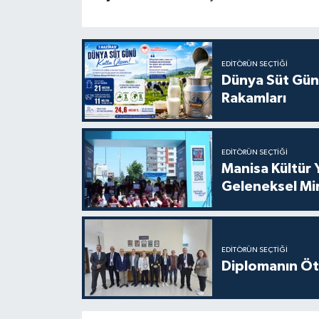
EDITÖRÜN SEÇTIĞI
Dünya Süt Gün
Rakamları
EDITÖRÜN SEÇTIĞI
Manisa Kültür 
Geleneksel Mi
EDITÖRÜN SEÇTIĞI
Diplomanın Öt