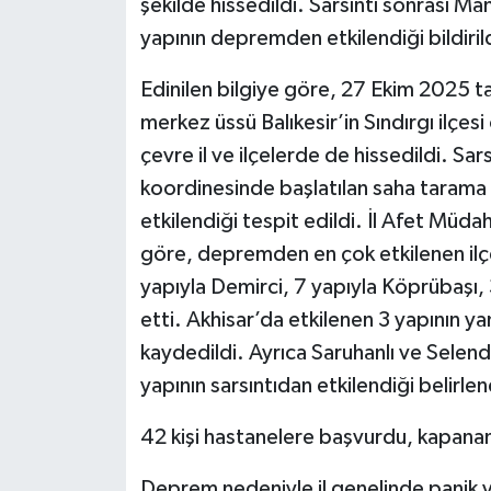
şekilde hissedildi. Sarsıntı sonrası Ma
yapının depremden etkilendiği bildiril
Edinilen bilgiye göre, 27 Ekim 2025 
merkez üssü Balıkesir’in Sındırgı ilçe
çevre il ve ilçelerde de hissedildi. Sar
koordinesinde başlatılan saha tarama 
etkilendiği tespit edildi. İl Afet Müda
göre, depremden en çok etkilenen ilç
yapıyla Demirci, 7 yapıyla Köprübaşı, 
etti. Akhisar’da etkilenen 3 yapının ya
kaydedildi. Ayrıca Saruhanlı ve Selend
yapının sarsıntıdan etkilendiği belirlen
42 kişi hastanelere başvurdu, kapanan 
Deprem nedeniyle il genelinde panik y