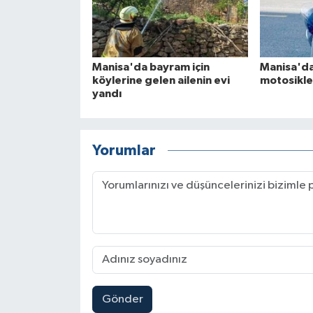
Manisa'da bayram için
Manisa'da
köylerine gelen ailenin evi
motosikle
yandı
Yorumlar
Gönder