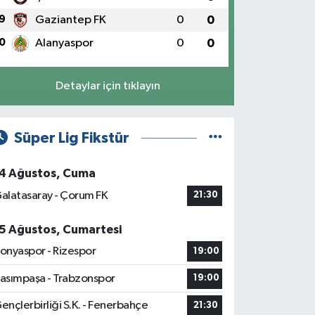
9
Gaziantep FK
0
0
0
Alanyaspor
0
0
Detaylar için tıklayın
Süper Lig Fikstür
4 Ağustos, Cuma
alatasaray - Çorum FK
21:30
5 Ağustos, Cumartesi
onyaspor - Rizespor
19:00
asımpaşa - Trabzonspor
19:00
ençlerbirliği S.K. - Fenerbahçe
21:30