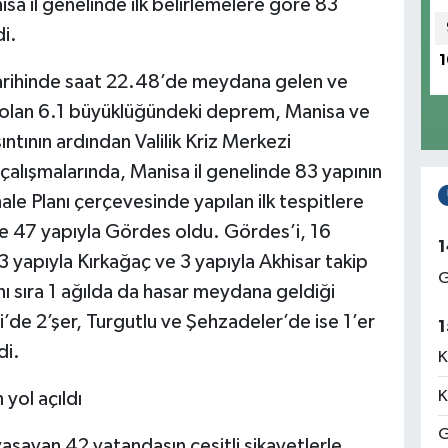
nisa il genelinde ilk belirlemelere göre 83
di.
1
tarihinde saat 22.48’de meydana gelen ve
si olan 6.1 büyüklüğündeki deprem, Manisa ve
sıntının ardından Valilik Kriz Merkezi
çalışmalarında, Manisa il genelinde 83 yapının
hale Planı çerçevesinde yapılan ilk tespitlere
e 47 yapıyla Gördes oldu. Gördes’i, 16
1
3 yapıyla Kırkağaç ve 3 yapıyla Akhisar takip
G
nı sıra 1 ağılda da hasar meydana geldiği
i’de 2’şer, Turgutlu ve Şehzadeler’de ise 1’er
1
di.
K
K
yol açıldı
G
aşayan 42 vatandaşın çeşitli şikayetlerle