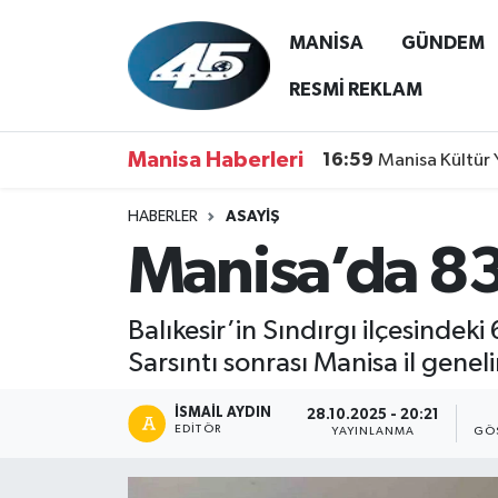
MANİSA
GÜNDEM
MANİSA
Hava Durumu
RESMİ REKLAM
GÜNDEM
Trafik Durumu
Manisa Haberleri
16:59
Manisa Kültür 
SİYASET
Süper Lig Puan Durumu ve Fikstür
HABERLER
ASAYİŞ
Manisa’da 83
ASAYİŞ
Tüm Manşetler
SPOR
Son Dakika Haberleri
Balıkesir’in Sındırgı ilçesindek
Sarsıntı sonrası Manisa il genel
YAŞAM
Haber Arşivi
İSMAIL AYDIN
28.10.2025 - 20:21
RESMİ REKLAM
EDITÖR
YAYINLANMA
GÖ