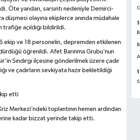
G
ildi. Öte yandan, sarsıntı nedeniyle Demirci-
ya düşmesi olayına ekiplerce anında müdahale
1
rafiğe açıldığı bildirildi.
B
6 ekip ve 18 personelin, depremden etkilenen
B
sürdürdüğü öğrenildi. Afet Barınma Grubu’nun
A
r’in Sındırgı ilçesine gönderilmek üzere çadır
ığı ve çadırların sevkiyata hazır bekletildiği
1
S
kip etti
 Kriz Merkezi’ndeki toplantının hemen ardından
rine kadar bizzat yerinde takip etti.