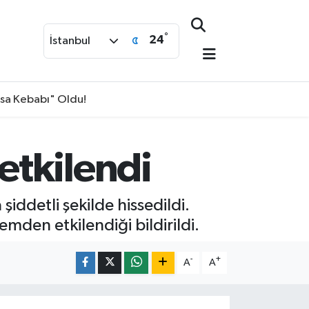
°
24
İstanbul
isa Kebabı" Oldu!
etkilendi
iddetli şekilde hissedildi.
emden etkilendiği bildirildi.
-
+
A
A