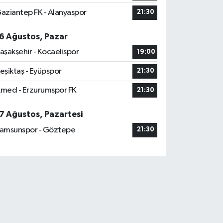
aziantep FK - Alanyaspor
21:30
6 Ağustos, Pazar
aşakşehir - Kocaelispor
19:00
eşiktaş - Eyüpspor
21:30
med - Erzurumspor FK
21:30
7 Ağustos, Pazartesi
amsunspor - Göztepe
21:30