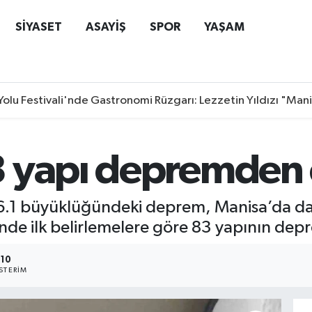
SİYASET
ASAYİŞ
SPOR
YAŞAM
Yolu Festivali'nde Gastronomi Rüzgarı: Lezzetin Yıldızı "Man
 yapı depremden 
i 6.1 büyüklüğündeki deprem, Manisa’da da ş
inde ilk belirlemelere göre 83 yapının depr
10
STERIM