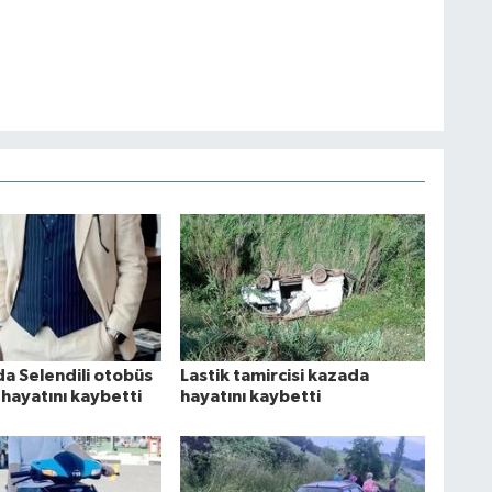
da Selendili otobüs
Lastik tamircisi kazada
hayatını kaybetti
hayatını kaybetti