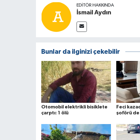
EDITÖR HAKKINDA
İsmail Aydın
Bunlar da ilginizi çekebilir
Otomobil elektrikli bisiklete
Feci kaza
çarptı: 1 ölü
şoförü de 