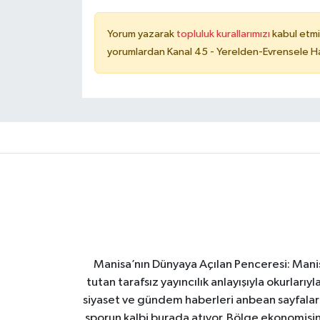
Yorum yazarak
topluluk kurallarımızı
kabul etmi
yorumlardan Kanal 45 - Yerelden-Evrensele Hab
Manisa’nın Dünyaya Açılan Penceresi: Manis
tutan tarafsız yayıncılık anlayışıyla okurları
siyaset ve gündem haberleri anbean sayfalarım
sporun kalbi burada atıyor. Bölge ekonomisin