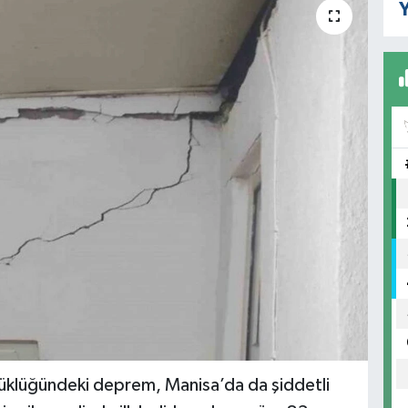
Y
büyüklüğündeki deprem, Manisa’da da şiddetli