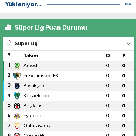
Yükleniyor...
Süper Lig Puan Durumu
Süper Lig
#
Takım
O
P
1
Amed
0
0
2
Erzurumspor FK
0
0
3
Başakşehir
0
0
4
Kocaelispor
0
0
5
Beşiktaş
0
0
6
Eyüpspor
0
0
7
Galatasaray
0
0
8
Çorum FK
0
0