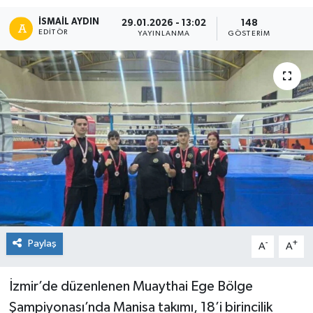
İSMAIL AYDIN
29.01.2026 - 13:02
148
EDITÖR
YAYINLANMA
GÖSTERIM
Paylaş
-
+
A
A
İzmir’de düzenlenen Muaythai Ege Bölge
Şampiyonası’nda Manisa takımı, 18’i birincilik