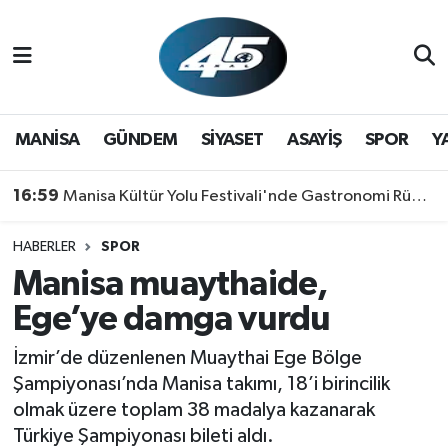
MANİSA
Hava Durumu
GÜNDEM
Trafik Durumu
MANİSA
GÜNDEM
SİYASET
ASAYİŞ
SPOR
Y
SİYASET
Süper Lig Puan Durumu ve Fikstür
16:59
Manisa Kültür Yolu Festivali'nde Gastronomi Rüzgarı: Lezzetin Yıldızı "Manisa Kebabı" Oldu!
ASAYİŞ
Tüm Manşetler
HABERLER
SPOR
Manisa muaythaide,
SPOR
Son Dakika Haberleri
Ege’ye damga vurdu
YAŞAM
Haber Arşivi
İzmir’de düzenlenen Muaythai Ege Bölge
RESMİ REKLAM
Şampiyonası’nda Manisa takımı, 18’i birincilik
olmak üzere toplam 38 madalya kazanarak
Türkiye Şampiyonası bileti aldı.