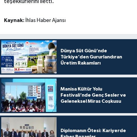
teşekkürlerini iletti.
Kaynak:
İhlas Haber Ajansı
Dünya Süt Günü’nde
Türkiye’den Gururlandıran
Üretim Rakamları
Manisa Kültür Yolu
Festivali’nde Genç Sesler ve
Geleneksel Miras Coşkusu
Diplomanın Ötesi: Kariyerde
Ezber Bozanlar