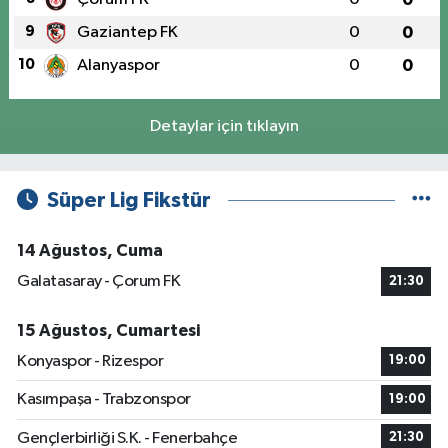
9
Gaziantep FK
0
0
10
Alanyaspor
0
0
Detaylar için tıklayın
Süper Lig Fikstür
14 Ağustos, Cuma
Galatasaray - Çorum FK
21:30
15 Ağustos, Cumartesi
Konyaspor - Rizespor
19:00
Kasımpaşa - Trabzonspor
19:00
Gençlerbirliği S.K. - Fenerbahçe
21:30