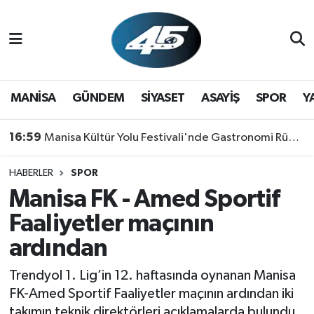
MANİSA
Hava Durumu
GÜNDEM
Trafik Durumu
MANİSA
GÜNDEM
SİYASET
ASAYİŞ
SPOR
Y
SİYASET
Süper Lig Puan Durumu ve Fikstür
16:59
Manisa Kültür Yolu Festivali'nde Gastronomi Rüzgarı: Lezzetin Yıldızı "Manisa Kebabı" Oldu!
ASAYİŞ
Tüm Manşetler
HABERLER
SPOR
Manisa FK - Amed Sportif
SPOR
Son Dakika Haberleri
Faaliyetler maçının
YAŞAM
Haber Arşivi
ardından
RESMİ REKLAM
Trendyol 1. Lig’in 12. haftasında oynanan Manisa
FK-Amed Sportif Faaliyetler maçının ardından iki
takımın teknik direktörleri açıklamalarda bulundu.