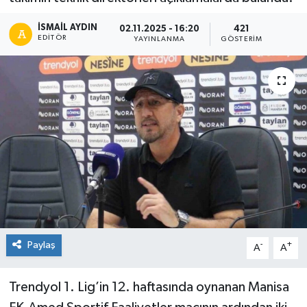
İSMAIL AYDIN
02.11.2025 - 16:20
421
EDITÖR
YAYINLANMA
GÖSTERIM
Paylaş
-
+
A
A
Trendyol 1. Lig’in 12. haftasında oynanan Manisa