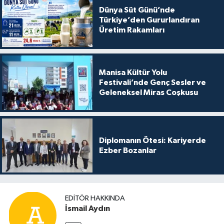
Dünya Süt Günü’nde
Türkiye’den Gururlandıran
Üretim Rakamları
Manisa Kültür Yolu
Festivali’nde Genç Sesler ve
Geleneksel Miras Coşkusu
Diplomanın Ötesi: Kariyerde
Ezber Bozanlar
EDITÖR HAKKINDA
İsmail Aydın