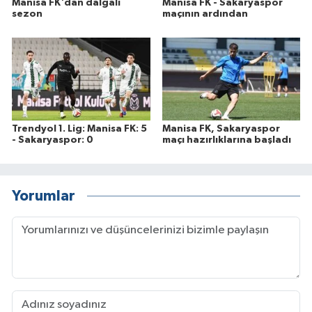
Manisa FK'dan dalgalı
Manisa FK - Sakaryaspor
sezon
maçının ardından
Trendyol 1. Lig: Manisa FK: 5
Manisa FK, Sakaryaspor
- Sakaryaspor: 0
maçı hazırlıklarına başladı
Yorumlar