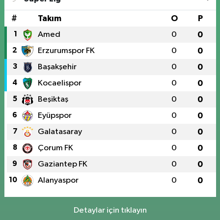
#
Takım
O
P
1
Amed
0
0
2
Erzurumspor FK
0
0
3
Başakşehir
0
0
4
Kocaelispor
0
0
5
Beşiktaş
0
0
6
Eyüpspor
0
0
7
Galatasaray
0
0
8
Çorum FK
0
0
9
Gaziantep FK
0
0
10
Alanyaspor
0
0
Detaylar için tıklayın