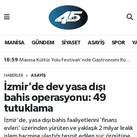
MANİSA
Hava Durumu
GÜNDEM
Trafik Durumu
MANİSA
GÜNDEM
SİYASET
ASAYİŞ
SPOR
Y
SİYASET
Süper Lig Puan Durumu ve Fikstür
16:59
Manisa Kültür Yolu Festivali'nde Gastronomi Rüzgarı: Lezzetin Yıldızı "Manisa Kebabı" Oldu!
ASAYİŞ
Tüm Manşetler
HABERLER
ASAYİŞ
İzmir'de dev yasa dışı
SPOR
Son Dakika Haberleri
bahis operasyonu: 49
YAŞAM
Haber Arşivi
tutuklama
RESMİ REKLAM
İzmir'de, yasa dışı bahis faaliyetlerini 'finans
evleri' üzerinden yürüten ve yaklaşık 2 milyar liralık
işlem hacmine ulaştığı tespit edilen suç örgütüne