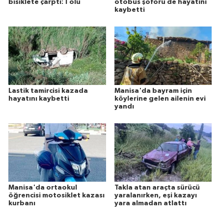
bisiklete çarptı: 1 ölü
otobüs şoförü de hayatını
kaybetti
Lastik tamircisi kazada
Manisa'da bayram için
hayatını kaybetti
köylerine gelen ailenin evi
yandı
Manisa'da ortaokul
Takla atan araçta sürücü
öğrencisi motosiklet kazası
yaralanırken, eşi kazayı
kurbanı
yara almadan atlattı