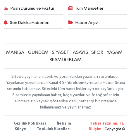
Puan Durumu ve Fikstür
Tüm Manşetler
Son Dakika Haberleri
Haber Arşivi
MANİSA
GÜNDEM
SİYASET
ASAYİŞ
SPOR
YAŞAM
RESMİ REKLAM
Sitede yayınlanan içerik ve yorumlardan yazarları sorumludur.
Yayınlanan yorumlardan Kanal 45 - Yerelden-Evrensele Haber Sitesi
sorumlu tutulamaz. Sitedeki tüm harici linkler ayrı bir sayfada açılır.
Sitemizde yayınlanan haber, köşe yazıları ve fotoğraflar izin
alınmaksızın kaynak gösterilse dahi, herhangi bir ortamda
kullanılamaz ve yayınlanamaz
Gizlilik Politikası
İletişim
Haber Yazılımı
:
TE
Künye
Topluluk Kuralları
Bilişim
| Copyright ©