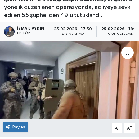
yönelik düzenlenen operasyonda, adliyeye sevk
edilen 55 şüpheliden 49'u tutuklandı.
İSMAIL AYDIN
25.02.2026 - 17:50
25.02.2026 - 18:0
EDITÖR
YAYINLANMA
GÜNCELLEME
Paylaş
-
+
A
A