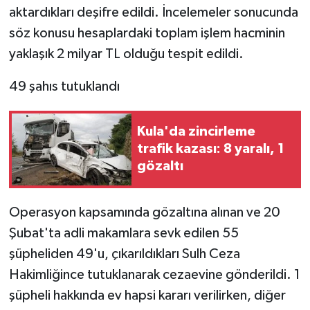
aktardıkları deşifre edildi. İncelemeler sonucunda
söz konusu hesaplardaki toplam işlem hacminin
yaklaşık 2 milyar TL olduğu tespit edildi.
49 şahıs tutuklandı
Kula'da zincirleme
trafik kazası: 8 yaralı, 1
gözaltı
Operasyon kapsamında gözaltına alınan ve 20
Şubat'ta adli makamlara sevk edilen 55
şüpheliden 49'u, çıkarıldıkları Sulh Ceza
Hakimliğince tutuklanarak cezaevine gönderildi. 1
şüpheli hakkında ev hapsi kararı verilirken, diğer