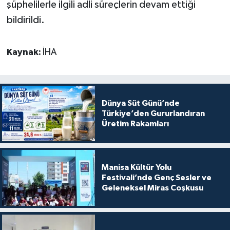
şüphelilerle ilgili adli süreçlerin devam ettiği
bildirildi.
Kaynak:
İHA
Dünya Süt Günü’nde
Türkiye’den Gururlandıran
Üretim Rakamları
Manisa Kültür Yolu
Festivali’nde Genç Sesler ve
Geleneksel Miras Coşkusu