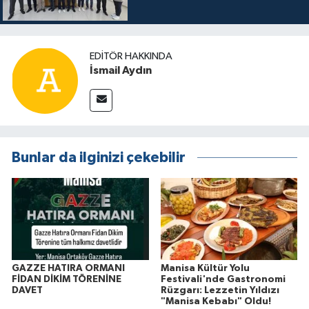
EDITÖR HAKKINDA
İsmail Aydın
Bunlar da ilginizi çekebilir
GAZZE HATIRA ORMANI
Manisa Kültür Yolu
FİDAN DİKİM TÖRENİNE
Festivali'nde Gastronomi
DAVET
Rüzgarı: Lezzetin Yıldızı
"Manisa Kebabı" Oldu!