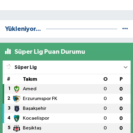
Yükleniyor...
Süper Lig Puan Durumu
Süper Lig
#
Takım
O
P
1
Amed
0
0
2
Erzurumspor FK
0
0
3
Başakşehir
0
0
4
Kocaelispor
0
0
5
Beşiktaş
0
0