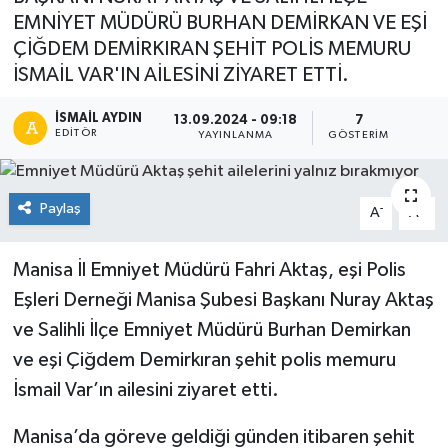
EMNİYET MÜDÜRÜ BURHAN DEMİRKAN VE EŞİ
ÇİĞDEM DEMİRKIRAN ŞEHİT POLİS MEMURU
İSMAİL VAR'IN AİLESİNİ ZİYARET ETTİ.
İSMAIL AYDIN
13.09.2024 - 09:18
7
EDITÖR
YAYINLANMA
GÖSTERIM
Paylaş
-
+
A
A
Manisa İl Emniyet Müdürü Fahri Aktaş, eşi Polis
Eşleri Derneği Manisa Şubesi Başkanı Nuray Aktaş
ve Salihli İlçe Emniyet Müdürü Burhan Demirkan
ve eşi Çiğdem Demirkıran şehit polis memuru
İsmail Var’ın ailesini ziyaret etti.
Manisa’da göreve geldiği günden itibaren şehit