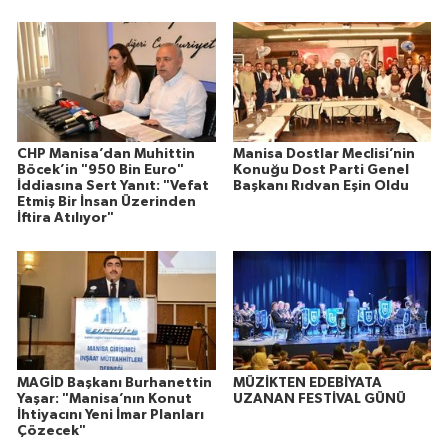
CHP Manisa’dan Muhittin
Manisa Dostlar Meclisi’nin
Böcek’in "950 Bin Euro"
Konuğu Dost Parti Genel
İddiasına Sert Yanıt: "Vefat
Başkanı Rıdvan Eşin Oldu
Etmiş Bir İnsan Üzerinden
İftira Atılıyor"
MAGİD Başkanı Burhanettin
MÜZİKTEN EDEBİYATA
Yaşar: "Manisa’nın Konut
UZANAN FESTİVAL GÜNÜ
İhtiyacını Yeni İmar Planları
Çözecek"