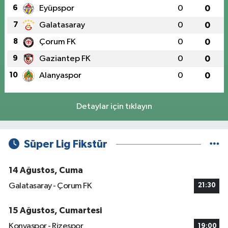
6
Eyüpspor
0
0
7
Galatasaray
0
0
8
Çorum FK
0
0
9
Gaziantep FK
0
0
10
Alanyaspor
0
0
Detaylar için tıklayın
Süper Lig Fikstür
14 Ağustos, Cuma
Galatasaray - Çorum FK
21:30
15 Ağustos, Cumartesi
Konyaspor - Rizespor
19:00