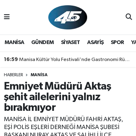
MANİSA
Hava Durumu
GÜNDEM
Trafik Durumu
MANİSA
GÜNDEM
SİYASET
ASAYİŞ
SPOR
Y
SİYASET
Süper Lig Puan Durumu ve Fikstür
16:59
Manisa Kültür Yolu Festivali'nde Gastronomi Rüzgarı: Lezzetin Yıldızı "Manisa Kebabı" Oldu!
ASAYİŞ
Tüm Manşetler
HABERLER
MANİSA
Emniyet Müdürü Aktaş
SPOR
Son Dakika Haberleri
şehit ailelerini yalnız
YAŞAM
Haber Arşivi
bırakmıyor
RESMİ REKLAM
MANİSA İL EMNİYET MÜDÜRÜ FAHRİ AKTAŞ,
EŞİ POLİS EŞLERİ DERNEĞİ MANİSA ŞUBESİ
BAŞKANI NURAY AKTAŞ VE SALİHLİ İLÇE